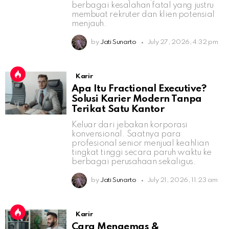
berbagai kesalahan fatal yang justru
membuat rekruter dan klien potensial
menjauh.
by
Jati Sunarto
July 27, 2026, 4:32 pm
Karir
Apa Itu Fractional Executive?
Solusi Karier Modern Tanpa
Terikat Satu Kantor
Keluar dari jebakan korporasi
konvensional. Saatnya para
profesional senior menjual keahlian
tingkat tinggi secara paruh waktu ke
berbagai perusahaan sekaligus.
by
Jati Sunarto
July 21, 2026, 11:23 am
Karir
Cara Mengemas &