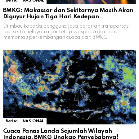
Berita
NASIONAL
BMKG: Makassar dan Sekitarnya Masih Akan
Diguyur Hujan Tiga Hari Kedepan
Diimbau kepada pengguna jasa perairan transportasi
laut serta nelayan agar tetap waspada dan terus
memantau perkembangan cuaca dari BMKG
Berita
NASIONAL
Cuaca Panas Landa Sejumlah Wilayah
Indonesia, BMKG Ungkap Penyebabnya!