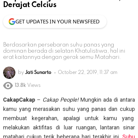
Derajat Celcius
GET UPDATES IN YOUR NEWSFEED
Berdasarkan persebaran suhu panas yang
dominan berada di selatan Khatulistiwa, hal ini
erat kaitannya dengan gerak semu Matahari.
by
Jati Sunarto
October 22, 2019, 11:37 am
13.8k
Views
CakapCakap
–
Cakap People!
Mungkin ada di antara
kamu yang merasakan suhu yang panas dan cukup
membuat kegerahan, apalagi untuk kamu yang
melakukan aktifitas di luar ruangan, lantaran sinar
matahari cukup terik beberapa hari terakhir ini.
Suhu