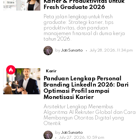
Karier & Produktivitas untuk
Fresh Graduate 2026
Peta jalan lengkap untuk fresh
graduate: Strategi karier, tips
produktivitas, dan panduan
manajemen finansial di dunia kerja
tahun 2026.
by
Jati Sunarto
July 28, 2026, 11:34 pm
Karir
Panduan Lengkap Personal
Branding LinkedIn 2026: Dari
Optimasi Profil sampai
Monetisasi Karier
Arsitektur Lengkap Menembus
Algoritma AI Rekruter Global dan Cara
Membangun Otoritas Digital yang
Otentik
by
Jati Sunarto
July 27, 2026, 10:59 pm