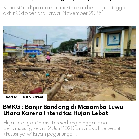
Kondisi ini diprakirakan masih akan berlanjut hingga
akhir Oktober atau awal November 2025
Berita
NASIONAL
BMKG : Banjir Bandang di Masamba Luwu
Utara Karena Intensitas Hujan Lebat
Hujan dengan intensitas sedang hingga lebat
berlangsung sejak 12 Juli 2020 di wilayah tersebut,
khususnya wilayah pegunungan.