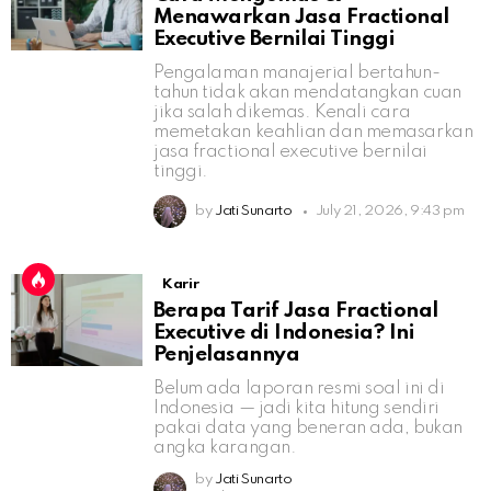
Menawarkan Jasa Fractional
Executive Bernilai Tinggi
Pengalaman manajerial bertahun-
tahun tidak akan mendatangkan cuan
jika salah dikemas. Kenali cara
memetakan keahlian dan memasarkan
jasa fractional executive bernilai
tinggi.
by
Jati Sunarto
July 21, 2026, 9:43 pm
Karir
Berapa Tarif Jasa Fractional
Executive di Indonesia? Ini
Penjelasannya
Belum ada laporan resmi soal ini di
Indonesia — jadi kita hitung sendiri
pakai data yang beneran ada, bukan
angka karangan.
by
Jati Sunarto