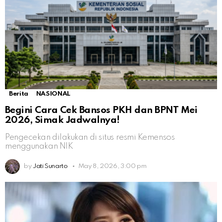
Berita
NASIONAL
Begini Cara Cek Bansos PKH dan BPNT Mei
2026, Simak Jadwalnya!
Pengecekan dilakukan di situs resmi Kemensos
menggunakan NIK
by
Jati Sunarto
May 8, 2026, 3:00 pm