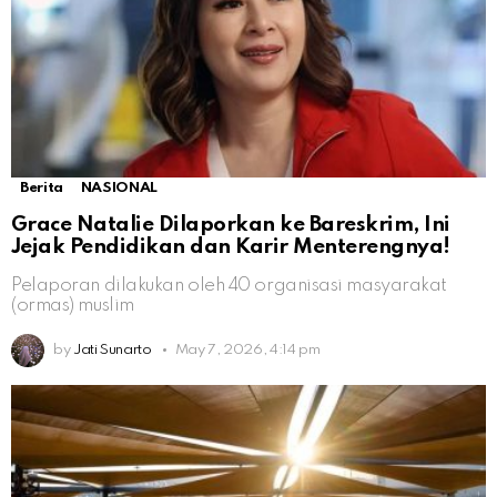
Berita
NASIONAL
Grace Natalie Dilaporkan ke Bareskrim, Ini
Jejak Pendidikan dan Karir Menterengnya!
Pelaporan dilakukan oleh 40 organisasi masyarakat
(ormas) muslim
by
Jati Sunarto
May 7, 2026, 4:14 pm