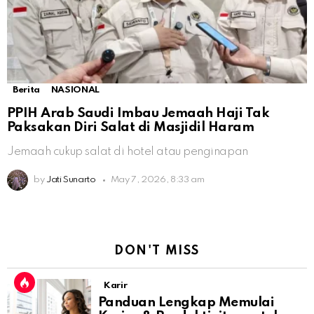
Berita
NASIONAL
PPIH Arab Saudi Imbau Jemaah Haji Tak
Paksakan Diri Salat di Masjidil Haram
Jemaah cukup salat di hotel atau penginapan
by
Jati Sunarto
May 7, 2026, 8:33 am
DON'T MISS
Karir
Panduan Lengkap Memulai