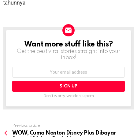
tahunnya.
Want more stuff like this?
NEWSLETTER
Get the best viral stories straight into your
inbox!
Email
address:
Don't worry, we don't spam
Previous article
See
more
WOW, Cuma Nonton Disney Plus Dibayar