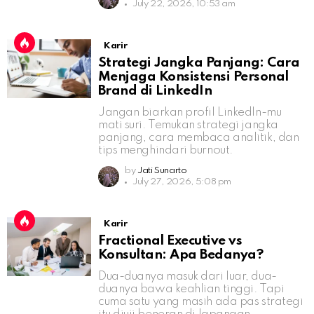
July 22, 2026, 10:53 am
Karir
Strategi Jangka Panjang: Cara
Menjaga Konsistensi Personal
Brand di LinkedIn
Jangan biarkan profil LinkedIn-mu
mati suri. Temukan strategi jangka
panjang, cara membaca analitik, dan
tips menghindari burnout.
by
Jati Sunarto
July 27, 2026, 5:08 pm
Karir
Fractional Executive vs
Konsultan: Apa Bedanya?
Dua-duanya masuk dari luar, dua-
duanya bawa keahlian tinggi. Tapi
cuma satu yang masih ada pas strategi