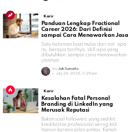
Karir
Panduan Lengkap Fractional
Career 2026: Dari Definisi
sampai Cara Menawarkan Jasa
Satu halaman buat mulai dari nol: apa
itu, berapa tarifnya, skill apa yang
dibutuhkan, sampai cara menawarkan
jasanya.
by
Jati Sunarto
July 24, 2026, 5:29 pm
Karir
Kesalahan Fatal Personal
Branding di LinkedIn yang
Merusak Reputasi
Bukan soal followers yang sedikit,
kredibilitas profesional sering kali
hancur karena jalan pintas. Kenali