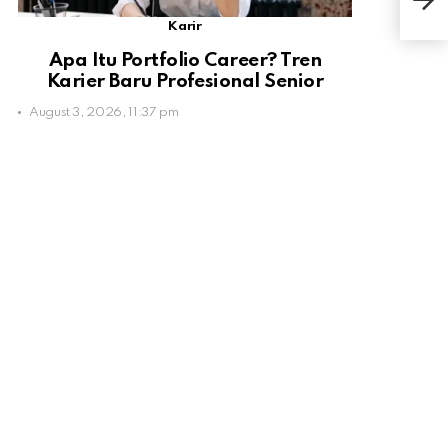
Inil
Karir
Apa Itu Portfolio Career? Tren
Karier Baru Profesional Senior
August 3, 2026, 11:37 pm