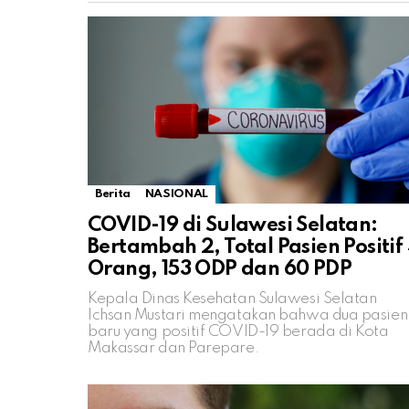
Berita
NASIONAL
COVID-19 di Sulawesi Selatan:
Bertambah 2, Total Pasien Positif
Orang, 153 ODP dan 60 PDP
Kepala Dinas Kesehatan Sulawesi Selatan
Ichsan Mustari mengatakan bahwa dua pasien
baru yang positif COVID-19 berada di Kota
Makassar dan Parepare.