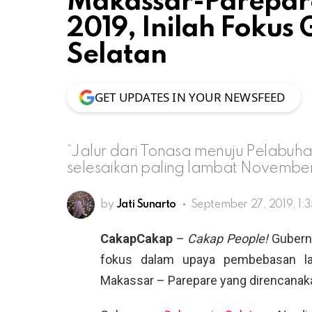
Makassar-Parepar
2019, Inilah Fokus
Selatan
GET UPDATES IN YOUR NEWSFEED
“Jalur dari Tonasa menuju Pelabu
selesaikan paling lambat November,
by
Jati Sunarto
September 27, 2019, 1:
CakapCakap
–
Cakap People!
Gubernu
fokus dalam upaya pembebasan l
Makassar – Parepare yang direncanak