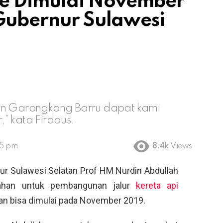
e Dimulai November
 Gubernur Sulawesi
han Garongkong Barru dapat kami
” kata Firdaus.
35 pm
8.4k
Views
r Sulawesi Selatan Prof HM Nurdin Abdullah
ahan untuk pembangunan jalur
kereta api
an bisa dimulai pada November 2019.