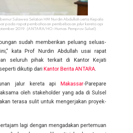
bernur Sulawesi Selatan HM Nurdin Abdullah serta Kepala
lmar pada rapat pembahasan pembebasan jalur kereta api
September 2019. (ANTARA/HO-Humas Pemprov Sulsel).
ubungan sudah memberikan peluang seluas-
ni,” kata Prof Nurdin Abdullah usai rapat
 seluruh pihak terkait di Kantor Kejati
eperti dikutip dari
Kantor Berita ANTARA
.
unan jalur kereta api
Makassar
-Parepare
saksama oleh stakeholder yang ada di Sulsel
akan terasa sulit untuk mengerjakan proyek-
pertajam lagi dengan mengadakan pertemuan