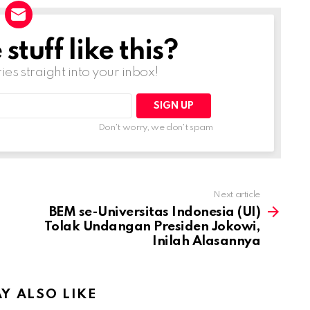
tuff like this?
ries straight into your inbox!
Don't worry, we don't spam
Next article
BEM se-Universitas Indonesia (UI)
Tolak Undangan Presiden Jokowi,
Inilah Alasannya
Y ALSO LIKE