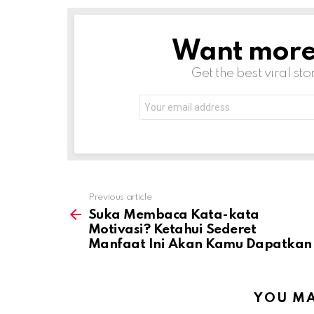
Want more s
NEWSLETTER
Get the best viral sto
Email
address:
Previous article
See
more
Suka Membaca Kata-kata
Motivasi? Ketahui Sederet
Manfaat Ini Akan Kamu Dapatkan
YOU MA