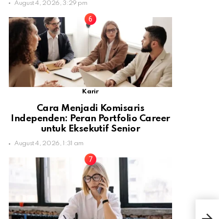
August 4, 2026, 3:29 pm
Karir
Cara Menjadi Komisaris
Independen: Peran Portfolio Career
untuk Eksekutif Senior
August 4, 2026, 1:31 am
BEM 
Tol