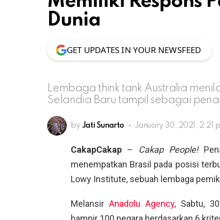
Memiliki Respons P
Dunia
GET UPDATES IN YOUR NEWSFEED
Lembaga think tank Australia menila
Selandia Baru tampil sebagai pena
by
Jati Sunarto
January 30, 2021, 2:21 
CakapCakap
–
Cakap People!
Pen
menempatkan Brasil pada posisi terbur
Lowy Institute, sebuah lembaga pemikir
Melansir
Anadolu Agency
, Sabtu, 3
hampir 100 negara berdasarkan 6 krite