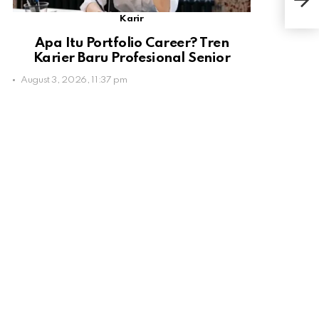
Kem
Karir
Apa Itu Portfolio Career? Tren
Karier Baru Profesional Senior
August 3, 2026, 11:37 pm