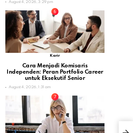
August 4, 2026, 3:29 pm
Karir
Cara Menjadi Komisaris
Independen: Peran Portfolio Career
untuk Eksekutif Senior
August 4, 2026, 1:31 am
Kaw