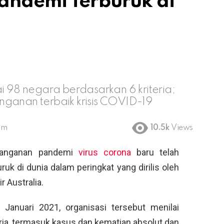
andemi Terburuk di
i 98 negara berdasarkan 6 kriteria;
nganan terbaik krisis COVID-19
pm
10.5k
Views
anganan pandemi
virus corona
baru telah
uk di dunia dalam peringkat yang dirilis oleh
 Australia.
0 Januari 2021, organisasi tersebut menilai
ria, termasuk kasus dan kematian absolut dan