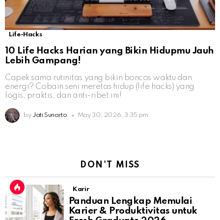
Life-Hacks
10 Life Hacks Harian yang Bikin Hidupmu Jauh
Lebih Gampang!
Capek sama rutinitas yang bikin boncos waktu dan
energi? Cobain seni meretas hidup (life hacks) yang
logis, praktis, dan anti-ribet ini!
by
Jati Sunarto
May 30, 2026, 3:35 pm
DON'T MISS
Karir
Panduan Lengkap Memulai
Karier & Produktivitas untuk