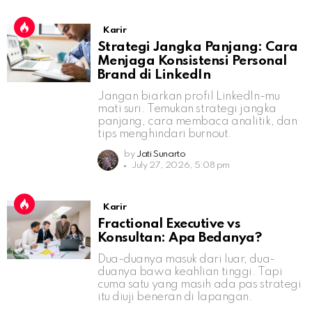
Karir
Strategi Jangka Panjang: Cara
Menjaga Konsistensi Personal
Brand di LinkedIn
Jangan biarkan profil LinkedIn-mu
mati suri. Temukan strategi jangka
panjang, cara membaca analitik, dan
tips menghindari burnout.
by
Jati Sunarto
July 27, 2026, 5:08 pm
Karir
Fractional Executive vs
Konsultan: Apa Bedanya?
Dua-duanya masuk dari luar, dua-
duanya bawa keahlian tinggi. Tapi
cuma satu yang masih ada pas strategi
itu diuji beneran di lapangan.