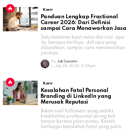
Karir
Panduan Lengkap Fractional
Career 2026: Dari Definisi
sampai Cara Menawarkan Jasa
Satu halaman buat mulai dari nol: apa
itu, berapa tarifnya, skill apa yang
dibutuhkan, sampai cara menawarkan
jasanya.
by
Jati Sunarto
July 24, 2026, 5:29 pm
Karir
Kesalahan Fatal Personal
Branding di LinkedIn yang
Merusak Reputasi
Bukan soal followers yang sedikit,
kredibilitas profesional sering kali
hancur karena jalan pintas. Kenali
berbagai kesalahan fatal yang justru