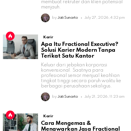
membuat rekruter dan klien potensial
menjauh.
by
Jati Sunarto
July 27, 2026, 4:32 pm
Karir
Apa Itu Fractional Executive?
Solusi Karier Modern Tanpa
Terikat Satu Kantor
Keluar dari jebakan korporasi
konvensional. Saatnya para
profesional senior menjual keahlian
tingkat tinggi secara paruh waktu ke
berbagai perusahaan sekaligus.
by
Jati Sunarto
July 21, 2026, 11:23 am
Karir
Cara Mengemas &
Menawarkan Jasa Fractional