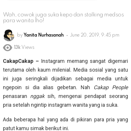
Wah, cowok juga suka kepo dan stalking medsos
para wanita lho!
by
Yanita Nurhasanah
June 20, 2019, 9:45 pm
13k
Views
CakapCakap –
Instagram memang sangat digemari
terutama oleh kaum milenial. Media sosial yang satu
ini juga seringkali dijadikan sebagai media untuk
ngepoin si dia alias gebetan. Nah
Cakap People
penasaran
nggak
sih, mengenai pendapat seorang
pria setelah ngintip instagram wanita yang ia suka.
Ada beberapa hal yang ada di pikiran para pria yang
patut kamu simak berikut ini.