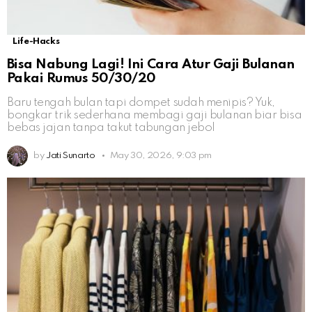
Life-Hacks
Bisa Nabung Lagi! Ini Cara Atur Gaji Bulanan
Pakai Rumus 50/30/20
Baru tengah bulan tapi dompet sudah menipis? Yuk,
bongkar trik sederhana membagi gaji bulanan biar bisa
bebas jajan tanpa takut tabungan jebol
by
Jati Sunarto
May 30, 2026, 9:03 pm