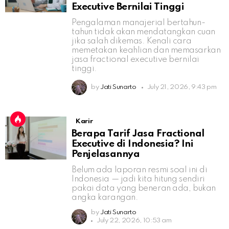
Executive Bernilai Tinggi
Pengalaman manajerial bertahun-
tahun tidak akan mendatangkan cuan
jika salah dikemas. Kenali cara
memetakan keahlian dan memasarkan
jasa fractional executive bernilai
tinggi.
by
Jati Sunarto
July 21, 2026, 9:43 pm
Karir
Berapa Tarif Jasa Fractional
Executive di Indonesia? Ini
Penjelasannya
Belum ada laporan resmi soal ini di
Indonesia — jadi kita hitung sendiri
pakai data yang beneran ada, bukan
angka karangan.
by
Jati Sunarto
July 22, 2026, 10:53 am