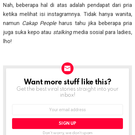
Nah, beberapa hal di atas adalah pendapat dari pria
ketika melihat isi instagramnya. Tidak hanya wanita,
namun
Cakap People
harus tahu jika beberapa pria
juga suka kepo atau
stalking
media sosial para ladies,
lho!
Want more stuff like this?
NEWSLETTER
Get the best viral stories straight into your
inbox!
Email
address:
Don't worry, we don't spam