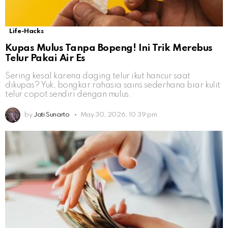
Life-Hacks
Kupas Mulus Tanpa Bopeng! Ini Trik Merebus
Telur Pakai Air Es
Sering kesal karena daging telur ikut hancur saat
dikupas? Yuk, bongkar rahasia sains sederhana biar kulit
telur copot sendiri dengan mulus.
by
Jati Sunarto
May 30, 2026, 10:39 pm