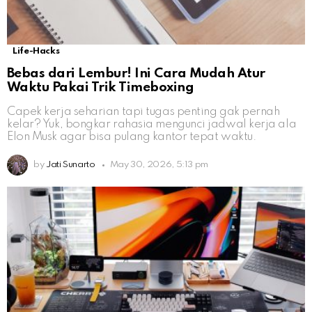
Life-Hacks
Bebas dari Lembur! Ini Cara Mudah Atur
Waktu Pakai Trik Timeboxing
Capek kerja seharian tapi tugas penting gak pernah
kelar? Yuk, bongkar rahasia mengunci jadwal kerja ala
Elon Musk agar bisa pulang kantor tepat waktu.
by
Jati Sunarto
May 30, 2026, 5:13 pm