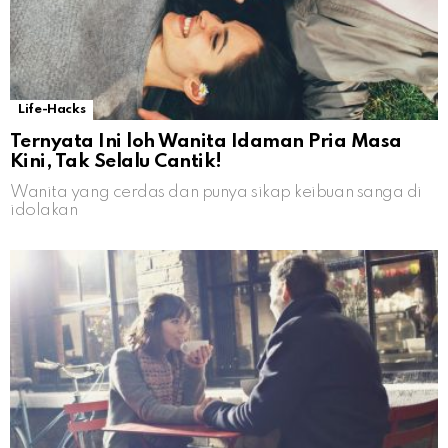
Life-Hacks
Ternyata Ini loh Wanita Idaman Pria Masa
Kini, Tak Selalu Cantik!
Wanita yang cerdas dan punya sikap keibuan sanga di
idolakan