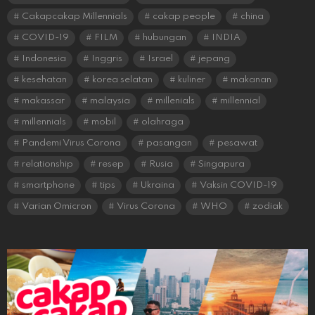
Cakapcakap Millennials
cakap people
china
COVID-19
FILM
hubungan
INDIA
Indonesia
Inggris
Israel
jepang
kesehatan
korea selatan
kuliner
makanan
makassar
malaysia
millenials
millennial
millennials
mobil
olahraga
Pandemi Virus Corona
pasangan
pesawat
relationship
resep
Rusia
Singapura
smartphone
tips
Ukraina
Vaksin COVID-19
Varian Omicron
Virus Corona
WHO
zodiak