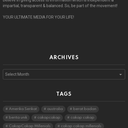
believe in giving access to information which is independent &
impartial, transparent & balanced. So, be part of the movement!
YOUR ULTIMATE MEDIA FOR YOUR LIFE!
ARCHIVES
Archives
TAGS
Amerika Serikat
australia
berat badan
berita unik
cakapcakap
cakap cakap
CakapCakap Millenials
cakap cakap millenials