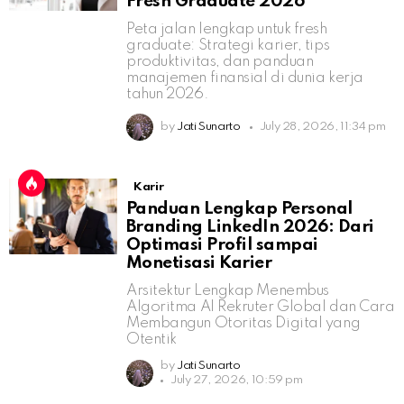
Fresh Graduate 2026
Peta jalan lengkap untuk fresh
graduate: Strategi karier, tips
produktivitas, dan panduan
manajemen finansial di dunia kerja
tahun 2026.
by
Jati Sunarto
July 28, 2026, 11:34 pm
Karir
Panduan Lengkap Personal
Branding LinkedIn 2026: Dari
Optimasi Profil sampai
Monetisasi Karier
Arsitektur Lengkap Menembus
Algoritma AI Rekruter Global dan Cara
Membangun Otoritas Digital yang
Otentik
by
Jati Sunarto
July 27, 2026, 10:59 pm