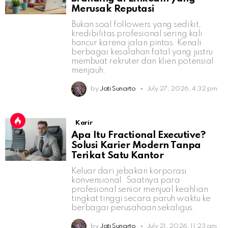
Merusak Reputasi
Bukan soal followers yang sedikit,
kredibilitas profesional sering kali
hancur karena jalan pintas. Kenali
berbagai kesalahan fatal yang justru
membuat rekruter dan klien potensial
menjauh.
by
Jati Sunarto
July 27, 2026, 4:32 pm
Karir
Apa Itu Fractional Executive?
Solusi Karier Modern Tanpa
Terikat Satu Kantor
Keluar dari jebakan korporasi
konvensional. Saatnya para
profesional senior menjual keahlian
tingkat tinggi secara paruh waktu ke
berbagai perusahaan sekaligus.
by
Jati Sunarto
July 21, 2026, 11:23 am