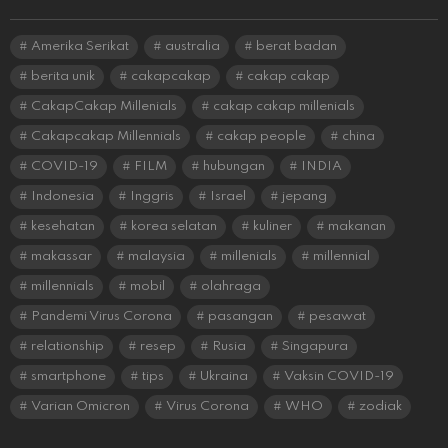
Amerika Serikat
australia
berat badan
berita unik
cakapcakap
cakap cakap
CakapCakap Millenials
cakap cakap millenials
Cakapcakap Millennials
cakap people
china
COVID-19
FILM
hubungan
INDIA
Indonesia
Inggris
Israel
jepang
kesehatan
korea selatan
kuliner
makanan
makassar
malaysia
millenials
millennial
millennials
mobil
olahraga
Pandemi Virus Corona
pasangan
pesawat
relationship
resep
Rusia
Singapura
smartphone
tips
Ukraina
Vaksin COVID-19
Varian Omicron
Virus Corona
WHO
zodiak