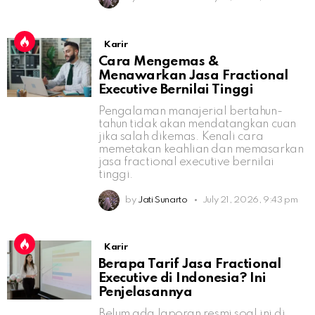
Karir
Cara Mengemas &
Menawarkan Jasa Fractional
Executive Bernilai Tinggi
Pengalaman manajerial bertahun-
tahun tidak akan mendatangkan cuan
jika salah dikemas. Kenali cara
memetakan keahlian dan memasarkan
jasa fractional executive bernilai
tinggi.
by
Jati Sunarto
July 21, 2026, 9:43 pm
Karir
Berapa Tarif Jasa Fractional
Executive di Indonesia? Ini
Penjelasannya
Belum ada laporan resmi soal ini di