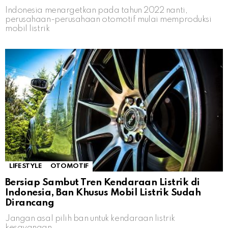
Indonesia menargetkan pada tahun 2022 nanti,
perusahaan-perusahaan otomotif mulai memproduksi
mobil listrik
LIFESTYLE
OTOMOTIF
Bersiap Sambut Tren Kendaraan Listrik di
Indonesia, Ban Khusus Mobil Listrik Sudah
Dirancang
Jangan asal pilih ban untuk kendaraan listrik
kesayangan