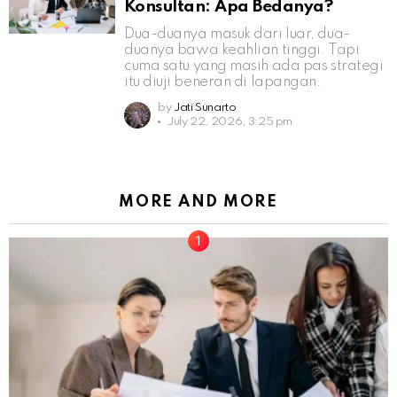
Konsultan: Apa Bedanya?
Dua-duanya masuk dari luar, dua-
duanya bawa keahlian tinggi. Tapi
cuma satu yang masih ada pas strategi
itu diuji beneran di lapangan.
by
Jati Sunarto
July 22, 2026, 3:25 pm
MORE AND MORE