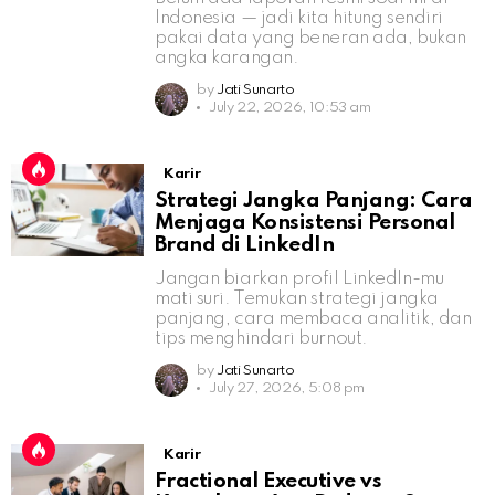
Indonesia — jadi kita hitung sendiri
pakai data yang beneran ada, bukan
angka karangan.
by
Jati Sunarto
July 22, 2026, 10:53 am
Karir
Strategi Jangka Panjang: Cara
Menjaga Konsistensi Personal
Brand di LinkedIn
Jangan biarkan profil LinkedIn-mu
mati suri. Temukan strategi jangka
panjang, cara membaca analitik, dan
tips menghindari burnout.
by
Jati Sunarto
July 27, 2026, 5:08 pm
Karir
Fractional Executive vs