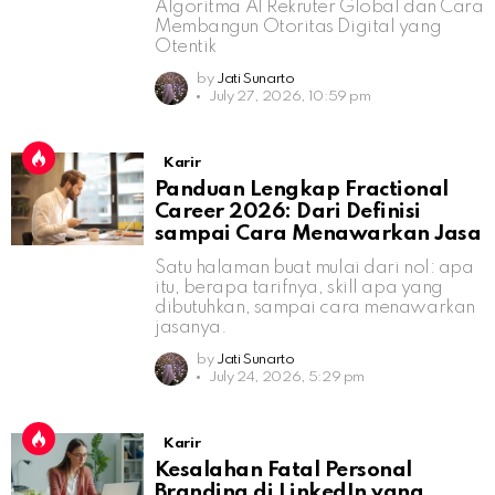
Algoritma AI Rekruter Global dan Cara
Membangun Otoritas Digital yang
Otentik
by
Jati Sunarto
July 27, 2026, 10:59 pm
Karir
Panduan Lengkap Fractional
Career 2026: Dari Definisi
sampai Cara Menawarkan Jasa
Satu halaman buat mulai dari nol: apa
itu, berapa tarifnya, skill apa yang
dibutuhkan, sampai cara menawarkan
jasanya.
by
Jati Sunarto
July 24, 2026, 5:29 pm
Karir
Kesalahan Fatal Personal
Branding di LinkedIn yang