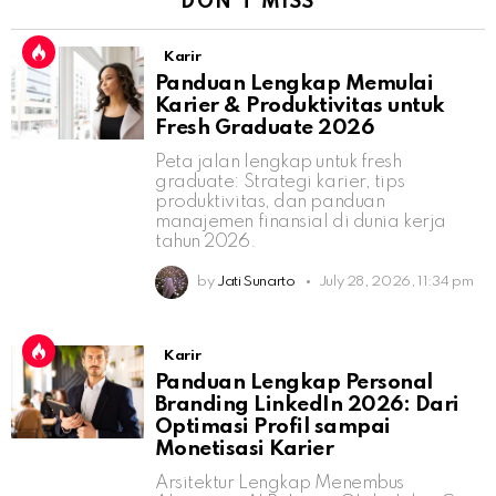
DON'T MISS
Karir
Panduan Lengkap Memulai
Karier & Produktivitas untuk
Fresh Graduate 2026
Peta jalan lengkap untuk fresh
graduate: Strategi karier, tips
produktivitas, dan panduan
manajemen finansial di dunia kerja
tahun 2026.
by
Jati Sunarto
July 28, 2026, 11:34 pm
Karir
Panduan Lengkap Personal
Branding LinkedIn 2026: Dari
Optimasi Profil sampai
Monetisasi Karier
Arsitektur Lengkap Menembus