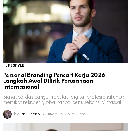
LIFESTYLE
Personal Branding Pencari Kerja 2026:
Langkah Awal Dilirik Perusahaan
Internasional
Siasat cerdas bangun reputasi digital profesional untuk
memikat rekruter global tanpa perlu sebar CV massal
by
Jati Sunarto
June 5, 2026, 6:31 pm