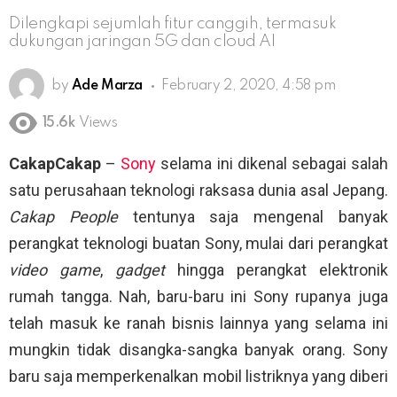
Dilengkapi sejumlah fitur canggih, termasuk
dukungan jaringan 5G dan cloud AI
by
Ade Marza
February 2, 2020, 4:58 pm
15.6k
Views
CakapCakap
–
Sony
selama ini dikenal sebagai salah
satu perusahaan teknologi raksasa dunia asal Jepang.
Cakap People
tentunya saja mengenal banyak
perangkat teknologi buatan Sony, mulai dari perangkat
video game
,
gadget
hingga perangkat elektronik
rumah tangga. Nah, baru-baru ini Sony rupanya juga
telah masuk ke ranah bisnis lainnya yang selama ini
mungkin tidak disangka-sangka banyak orang. Sony
baru saja memperkenalkan mobil listriknya yang diberi