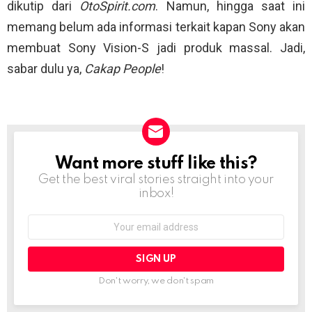
dikutip dari
OtoSpirit.com
. Namun, hingga saat ini
memang belum ada informasi terkait kapan Sony akan
membuat Sony Vision-S jadi produk massal. Jadi,
sabar dulu ya,
Cakap People
!
Want more stuff like this?
NEWSLETTER
Get the best viral stories straight into your
inbox!
Email
address:
Don't worry, we don't spam