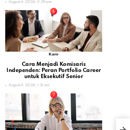
August 4, 2026, 3:29 pm
Karir
Cara Menjadi Komisaris
Independen: Peran Portfolio Career
untuk Eksekutif Senior
August 4, 2026, 1:31 am
Sydn
Per