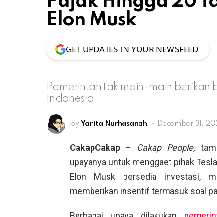
Pajak Hingga 20 T
Elon Musk
GET UPDATES IN YOUR NEWSFEED
Pemerintah tak main-main berikan beb
Indonesia
by
Yanita Nurhasanah
December 31, 202
CakapCakap –
Cakap People,
tam
upayanya untuk menggaet pihak Tesla u
Elon Musk bersedia investasi, m
memberikan insentif termasuk soal pa
Berbagai upaya dilakukan
pemerin