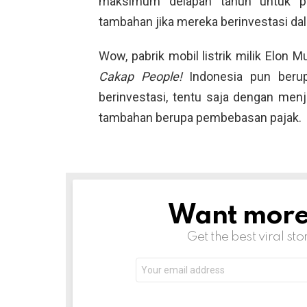
maksimum delapan tahun untuk p
tambahan jika mereka berinvestasi d
Wow, pabrik mobil listrik milik Elon M
Cakap People!
Indonesia pun beru
berinvestasi, tentu saja dengan men
tambahan berupa pembebasan pajak.
Want more s
NEWSLETTER
Get the best viral sto
Email
address: