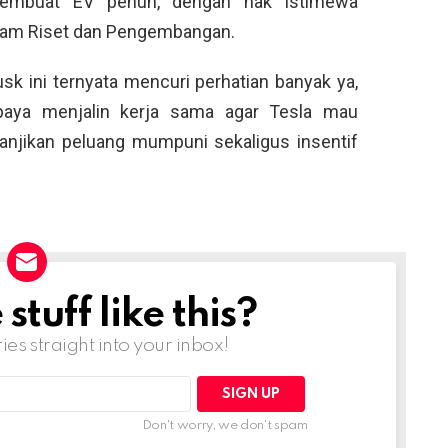
embuat EV penuh, dengan hak istimewa
alam Riset dan Pengembangan.
usk ini ternyata mencuri perhatian banyak ya,
paya menjalin kerja sama agar Tesla mau
janjikan peluang mumpuni sekaligus insentif
tuff like this?
ries straight into your inbox!
Don't worry, we don't spam