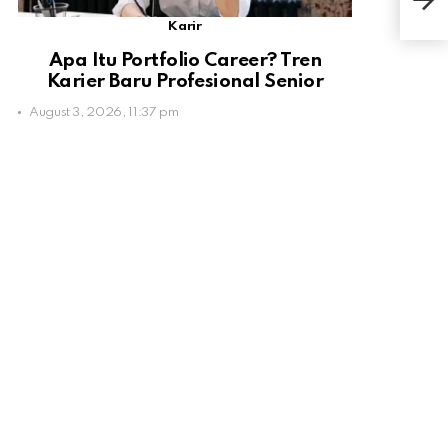
pad
Karir
Apa Itu Portfolio Career? Tren
Karier Baru Profesional Senior
August 3, 2026, 11:37 pm