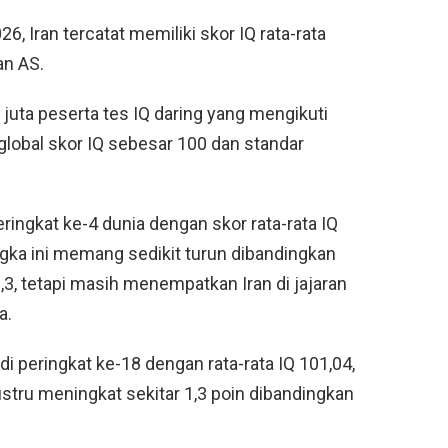
26, Iran tercatat memiliki skor IQ rata-rata
an AS.
,2 juta peserta tes IQ daring yang mengikuti
global skor IQ sebesar 100 dan standar
eringkat ke-4 dunia dengan skor rata-rata IQ
Angka ini memang sedikit turun dibandingkan
, tetapi masih menempatkan Iran di jajaran
a.
di peringkat ke-18 dengan rata-rata IQ 101,04,
ustru meningkat sekitar 1,3 poin dibandingkan