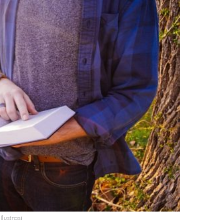
Ilustrasi