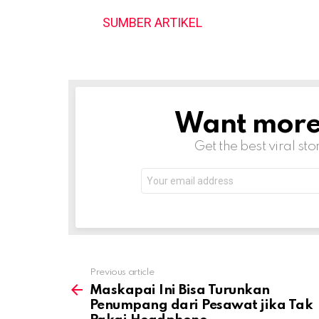
SUMBER ARTIKEL
Want more s
NEWSLETTER
Get the best viral sto
Email
address:
Previous article
See
more
Maskapai Ini Bisa Turunkan
Penumpang dari Pesawat jika Tak