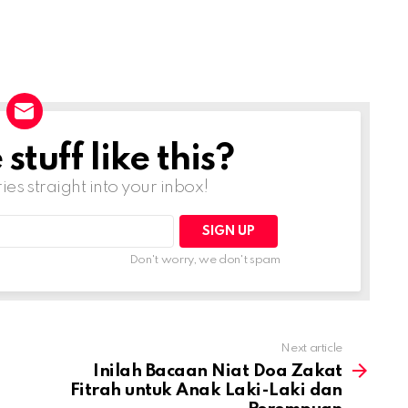
tuff like this?
ries straight into your inbox!
Don't worry, we don't spam
Next article
Inilah Bacaan Niat Doa Zakat
Fitrah untuk Anak Laki-Laki dan