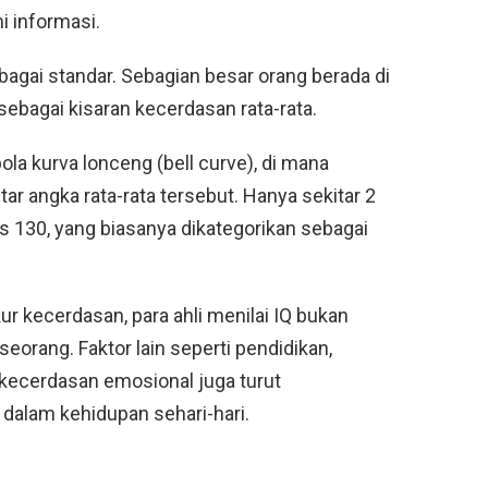
 informasi.
agai standar. Sebagian besar orang berada di
sebagai kisaran kecerdasan rata-rata.
ola kurva lonceng (bell curve), di mana
tar angka rata-rata tersebut. Hanya sekitar 2
as 130, yang biasanya dikategorikan sebagai
 kecerdasan, para ahli menilai IQ bukan
orang. Faktor lain seperti pendidikan,
 kecerdasan emosional juga turut
lam kehidupan sehari-hari.