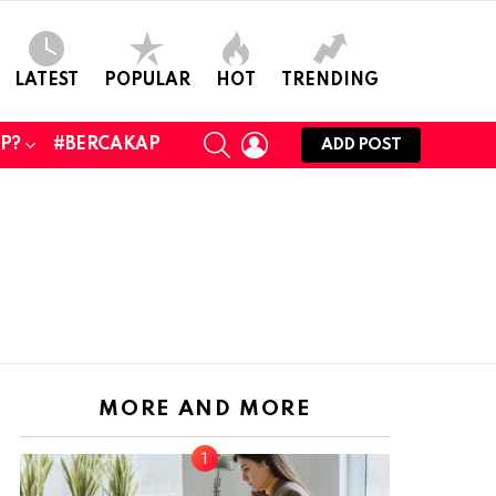
LATEST
POPULAR
HOT
TRENDING
SEARCH
LOGIN
UP?
#BERCAKAP
ADD POST
MORE AND MORE