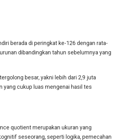
diri berada di peringkat ke-126 dengan rata-
enurunan dibandingkan tahun sebelumnya yang
rgolong besar, yakni lebih dari 2,9 juta
 yang cukup luas mengenai hasil tes
igence quotient merupakan ukuran yang
gnitif seseorang, seperti logika, pemecahan