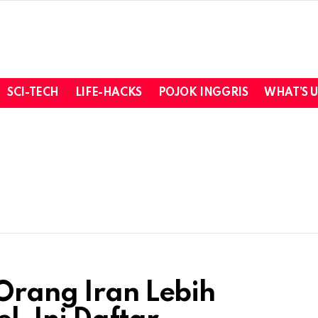
SCI-TECH
LIFE-HACKS
POJOK INGGRIS
WHAT’S 
Orang Iran Lebih