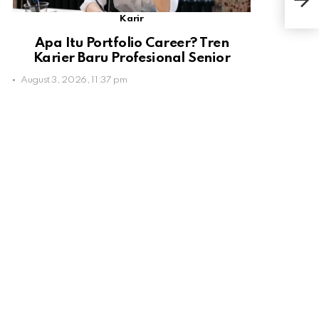
Per
Karir
Apa Itu Portfolio Career? Tren
Karier Baru Profesional Senior
August 3, 2026, 11:37 pm