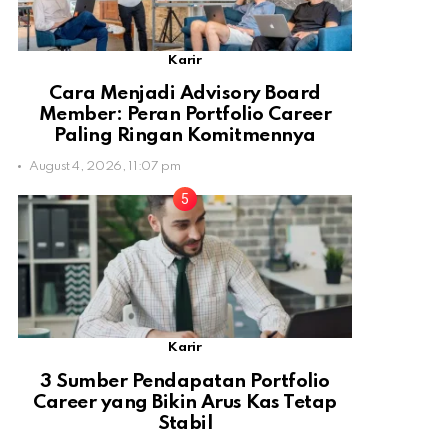
Karir
Cara Menjadi Advisory Board
Member: Peran Portfolio Career
Paling Ringan Komitmennya
August 4, 2026, 11:07 pm
Karir
3 Sumber Pendapatan Portfolio
Career yang Bikin Arus Kas Tetap
Stabil