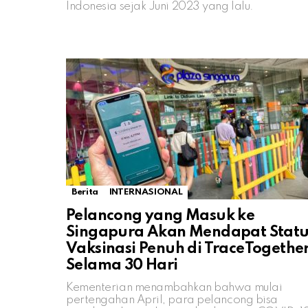
Indonesia sejak Juni 2023 yang lalu.
Berita
INTERNASIONAL
Pelancong yang Masuk ke
Singapura Akan Mendapat Statu
Vaksinasi Penuh di TraceTogethe
Selama 30 Hari
Kementerian menambahkan bahwa mulai
pertengahan April, para pelancong bisa