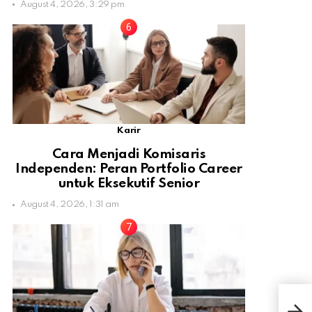
August 4, 2026, 3:29 pm
Karir
Cara Menjadi Komisaris
Independen: Peran Portfolio Career
untuk Eksekutif Senior
August 4, 2026, 1:31 am
Ukra