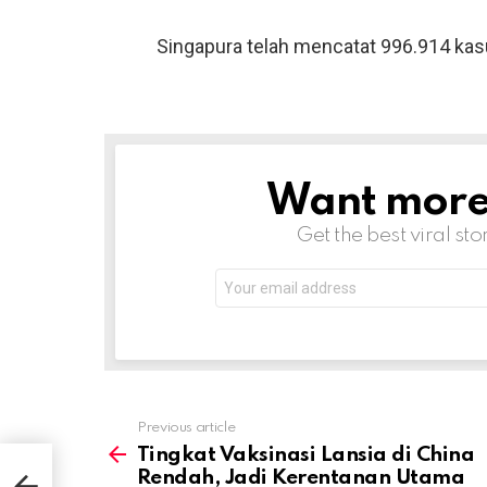
Singapura telah mencatat 996.914 ka
Want more s
NEWSLETTER
Get the best viral sto
Email
address:
Previous article
See
more
Tingkat Vaksinasi Lansia di China
a
Rendah, Jadi Kerentanan Utama
 di