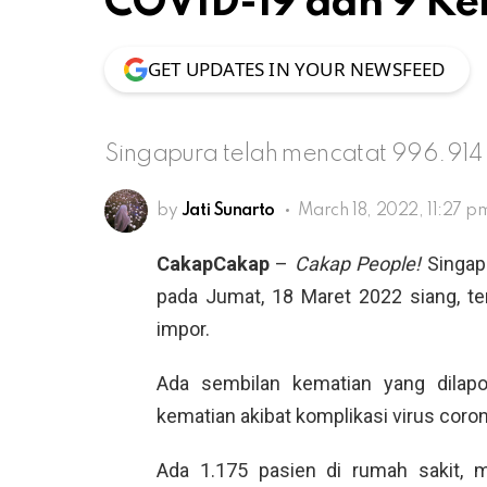
COVID-19 dan 9 Ke
GET UPDATES IN YOUR NEWSFEED
Singapura telah mencatat 996.914
by
Jati Sunarto
March 18, 2022, 11:27 p
CakapCakap
–
Cakap People!
Singap
pada Jumat, 18 Maret 2022 siang, ter
impor.
Ada sembilan kematian yang dilapo
kematian akibat komplikasi virus coro
Ada 1.175 pasien di rumah sakit, me