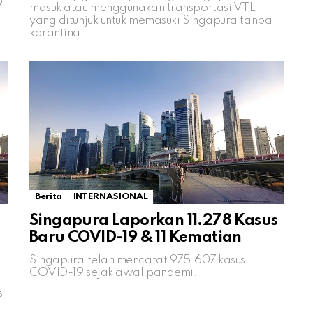
9
masuk atau menggunakan transportasi VTL
yang ditunjuk untuk memasuki Singapura tanpa
karantina.
Berita
INTERNASIONAL
Singapura Laporkan 11.278 Kasus
Baru COVID-19 & 11 Kematian
Singapura telah mencatat 975.607 kasus
COVID-19 sejak awal pandemi.
s