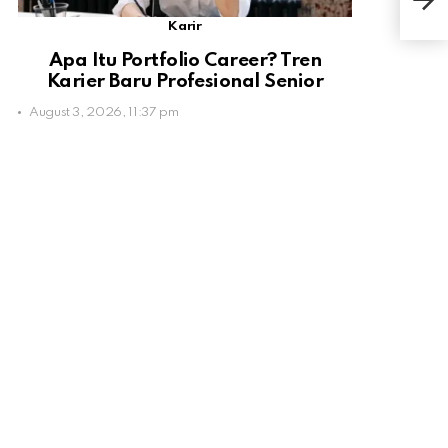
1.00
Karir
Apa Itu Portfolio Career? Tren
Karier Baru Profesional Senior
August 3, 2026, 11:37 pm