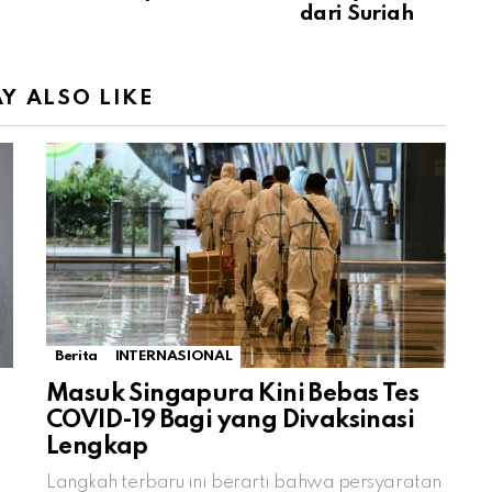
dari Suriah
Y ALSO LIKE
Berita
INTERNASIONAL
Masuk Singapura Kini Bebas Tes
COVID-19 Bagi yang Divaksinasi
Lengkap
Langkah terbaru ini berarti bahwa persyaratan