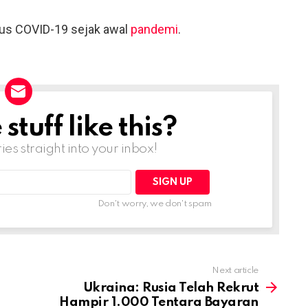
sus COVID-19 sejak awal
pandemi
.
tuff like this?
ries straight into your inbox!
Don't worry, we don't spam
Next article
Ukraina: Rusia Telah Rekrut
Hampir 1.000 Tentara Bayaran