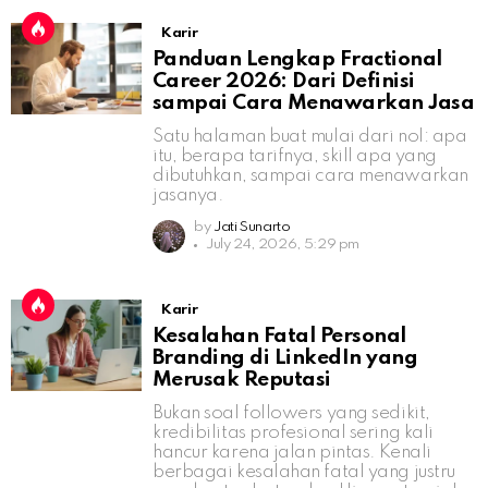
Karir
Panduan Lengkap Fractional
Career 2026: Dari Definisi
sampai Cara Menawarkan Jasa
Satu halaman buat mulai dari nol: apa
itu, berapa tarifnya, skill apa yang
dibutuhkan, sampai cara menawarkan
jasanya.
by
Jati Sunarto
July 24, 2026, 5:29 pm
Karir
Kesalahan Fatal Personal
Branding di LinkedIn yang
Merusak Reputasi
Bukan soal followers yang sedikit,
kredibilitas profesional sering kali
hancur karena jalan pintas. Kenali
berbagai kesalahan fatal yang justru