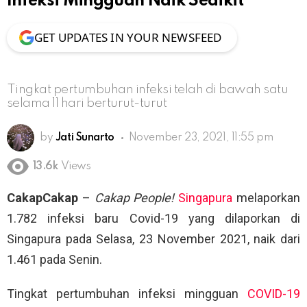
Infeksi Mingguan Naik Sedikit
GET UPDATES IN YOUR NEWSFEED
Tingkat pertumbuhan infeksi telah di bawah satu
selama 11 hari berturut-turut
by
Jati Sunarto
November 23, 2021, 11:55 pm
13.6k
Views
CakapCakap
–
Cakap People!
Singapura
melaporkan
1.782 infeksi baru Covid-19 yang dilaporkan di
Singapura pada Selasa, 23 November 2021, naik dari
1.461 pada Senin.
Tingkat pertumbuhan infeksi mingguan
COVID-19