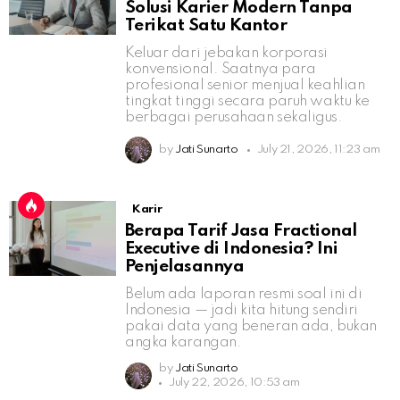
Solusi Karier Modern Tanpa
Terikat Satu Kantor
Keluar dari jebakan korporasi
konvensional. Saatnya para
profesional senior menjual keahlian
tingkat tinggi secara paruh waktu ke
berbagai perusahaan sekaligus.
by
Jati Sunarto
July 21, 2026, 11:23 am
Karir
Berapa Tarif Jasa Fractional
Executive di Indonesia? Ini
Penjelasannya
Belum ada laporan resmi soal ini di
Indonesia — jadi kita hitung sendiri
pakai data yang beneran ada, bukan
angka karangan.
by
Jati Sunarto
July 22, 2026, 10:53 am