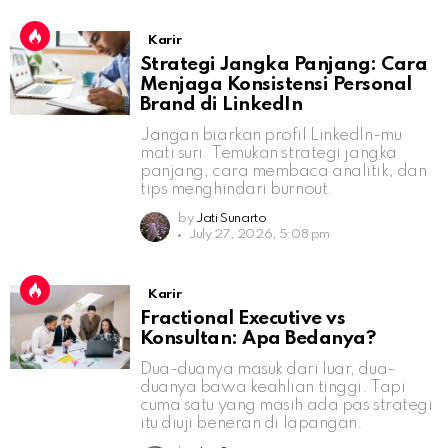
Karir
Strategi Jangka Panjang: Cara
Menjaga Konsistensi Personal
Brand di LinkedIn
Jangan biarkan profil LinkedIn-mu
mati suri. Temukan strategi jangka
panjang, cara membaca analitik, dan
tips menghindari burnout.
by
Jati Sunarto
July 27, 2026, 5:08 pm
Karir
Fractional Executive vs
Konsultan: Apa Bedanya?
Dua-duanya masuk dari luar, dua-
duanya bawa keahlian tinggi. Tapi
cuma satu yang masih ada pas strategi
itu diuji beneran di lapangan.