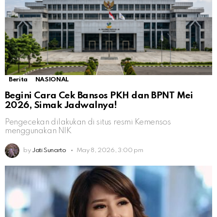
Berita
NASIONAL
Begini Cara Cek Bansos PKH dan BPNT Mei
2026, Simak Jadwalnya!
Pengecekan dilakukan di situs resmi Kemensos
menggunakan NIK
by
Jati Sunarto
May 8, 2026, 3:00 pm