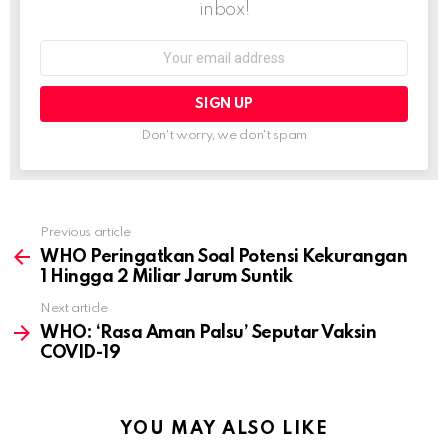
inbox!
Email
address:
Don't worry, we don't spam
Previous article
See
more
WHO Peringatkan Soal Potensi Kekurangan
1 Hingga 2 Miliar Jarum Suntik
Next article
WHO: ‘Rasa Aman Palsu’ Seputar Vaksin
COVID-19
YOU MAY ALSO LIKE