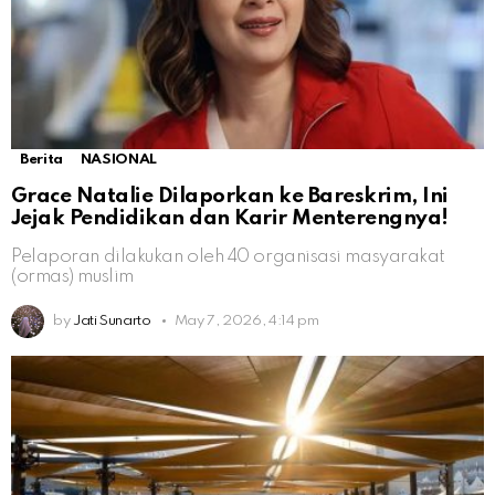
Berita
NASIONAL
Grace Natalie Dilaporkan ke Bareskrim, Ini
Jejak Pendidikan dan Karir Menterengnya!
Pelaporan dilakukan oleh 40 organisasi masyarakat
(ormas) muslim
by
Jati Sunarto
May 7, 2026, 4:14 pm