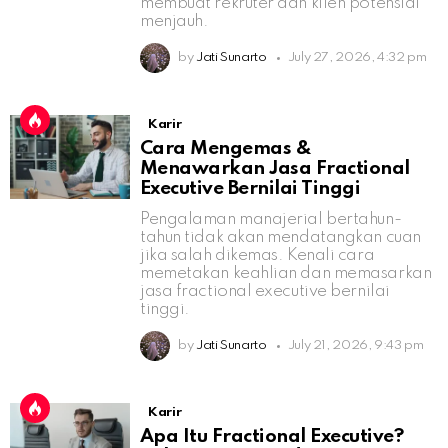
membuat rekruter dan klien potensial
menjauh.
by
Jati Sunarto
July 27, 2026, 4:32 pm
Karir
Cara Mengemas &
Menawarkan Jasa Fractional
Executive Bernilai Tinggi
Pengalaman manajerial bertahun-
tahun tidak akan mendatangkan cuan
jika salah dikemas. Kenali cara
memetakan keahlian dan memasarkan
jasa fractional executive bernilai
tinggi.
by
Jati Sunarto
July 21, 2026, 9:43 pm
Karir
Apa Itu Fractional Executive?