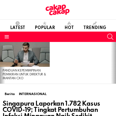
LATEST
POPULAR
HOT
TRENDING
S
Menu
LATEST
STORIES
PANDUAN KEPEMIMPINAN
PEMIKIRAN UNTUK DIREKTUR &
MANTAN CXO
Berita
INTERNASIONAL
Singapura Laporkan 1.782 Kasus
COVID-19; Tingkat Pertumbuhan