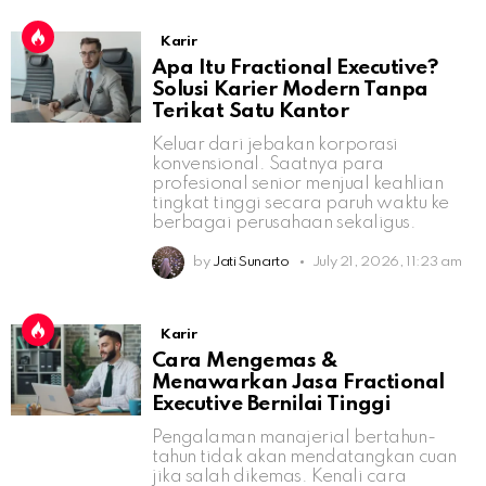
Karir
Apa Itu Fractional Executive?
Solusi Karier Modern Tanpa
Terikat Satu Kantor
Keluar dari jebakan korporasi
konvensional. Saatnya para
profesional senior menjual keahlian
tingkat tinggi secara paruh waktu ke
berbagai perusahaan sekaligus.
by
Jati Sunarto
July 21, 2026, 11:23 am
Karir
Cara Mengemas &
Menawarkan Jasa Fractional
Executive Bernilai Tinggi
Pengalaman manajerial bertahun-
tahun tidak akan mendatangkan cuan
jika salah dikemas. Kenali cara