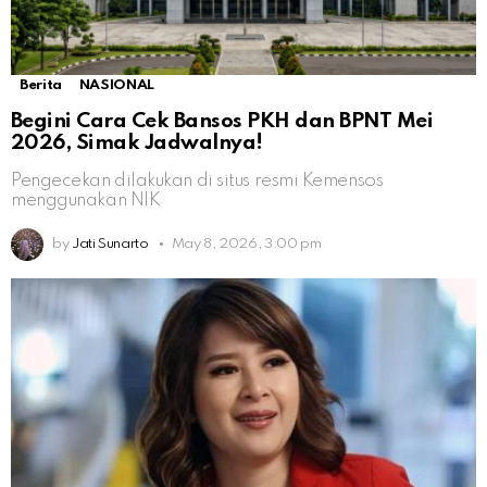
Berita
NASIONAL
Begini Cara Cek Bansos PKH dan BPNT Mei
2026, Simak Jadwalnya!
Pengecekan dilakukan di situs resmi Kemensos
menggunakan NIK
by
Jati Sunarto
May 8, 2026, 3:00 pm