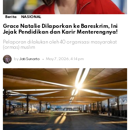
Berita
NASIONAL
Grace Natalie Dilaporkan ke Bareskrim, Ini
Jejak Pendidikan dan Karir Menterengnya!
Pelaporan dilakukan oleh 40 organisasi masyarakat
(ormas) muslim
by
Jati Sunarto
May 7, 2026, 4:14 pm