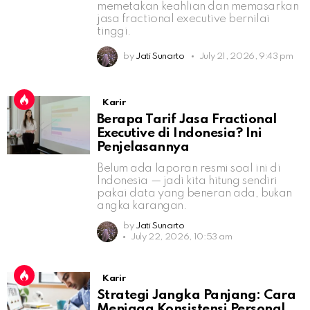
memetakan keahlian dan memasarkan
jasa fractional executive bernilai
tinggi.
by
Jati Sunarto
July 21, 2026, 9:43 pm
Karir
Berapa Tarif Jasa Fractional
Executive di Indonesia? Ini
Penjelasannya
Belum ada laporan resmi soal ini di
Indonesia — jadi kita hitung sendiri
pakai data yang beneran ada, bukan
angka karangan.
by
Jati Sunarto
July 22, 2026, 10:53 am
Karir
Strategi Jangka Panjang: Cara
Menjaga Konsistensi Personal