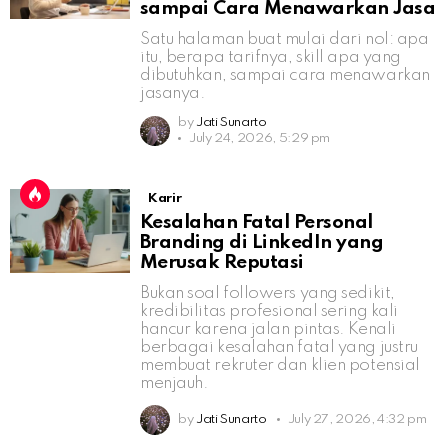
sampai Cara Menawarkan Jasa
Satu halaman buat mulai dari nol: apa
itu, berapa tarifnya, skill apa yang
dibutuhkan, sampai cara menawarkan
jasanya.
by
Jati Sunarto
July 24, 2026, 5:29 pm
Karir
Kesalahan Fatal Personal
Branding di LinkedIn yang
Merusak Reputasi
Bukan soal followers yang sedikit,
kredibilitas profesional sering kali
hancur karena jalan pintas. Kenali
berbagai kesalahan fatal yang justru
membuat rekruter dan klien potensial
menjauh.
by
Jati Sunarto
July 27, 2026, 4:32 pm