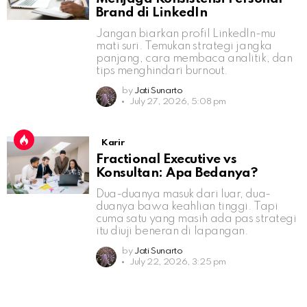
Brand di LinkedIn
Jangan biarkan profil LinkedIn-mu
mati suri. Temukan strategi jangka
panjang, cara membaca analitik, dan
tips menghindari burnout.
by
Jati Sunarto
July 27, 2026, 5:08 pm
Karir
Fractional Executive vs
Konsultan: Apa Bedanya?
Dua-duanya masuk dari luar, dua-
duanya bawa keahlian tinggi. Tapi
cuma satu yang masih ada pas strategi
itu diuji beneran di lapangan.
by
Jati Sunarto
July 22, 2026, 3:25 pm