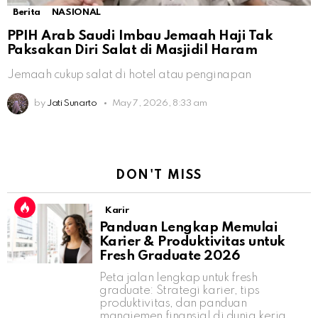
Berita
NASIONAL
PPIH Arab Saudi Imbau Jemaah Haji Tak
Paksakan Diri Salat di Masjidil Haram
Jemaah cukup salat di hotel atau penginapan
by
Jati Sunarto
May 7, 2026, 8:33 am
DON'T MISS
Karir
Panduan Lengkap Memulai
Karier & Produktivitas untuk
Fresh Graduate 2026
Peta jalan lengkap untuk fresh
graduate: Strategi karier, tips
produktivitas, dan panduan
manajemen finansial di dunia kerja