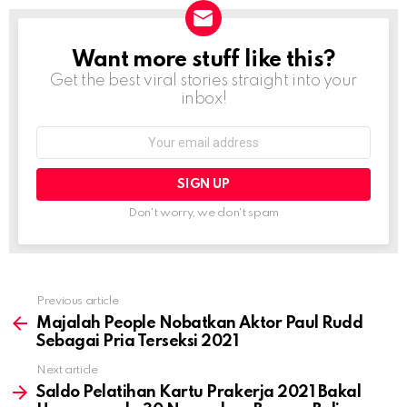
Want more stuff like this?
NEWSLETTER
Get the best viral stories straight into your
inbox!
Email
address:
Don't worry, we don't spam
Previous article
See
more
Majalah People Nobatkan Aktor Paul Rudd
Sebagai Pria Terseksi 2021
Next article
Saldo Pelatihan Kartu Prakerja 2021 Bakal