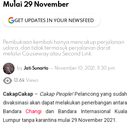
Mulai 29 November
GET UPDATES IN YOUR NEWSFEED
Pembukaan kembali hanya mencakup perjalanan
udara, dan tidak termasuk perjalanan darat
melalui Causeway atau Second Link.
by
Jati Sunarto
November 10, 2021, 11:30 pm
13.6k
Views
CakapCakap
–
Cakap People!
Pelancong yang sudah
divaksinasi akan dapat melakukan penerbangan antara
Bandara
Changi
dan Bandara Internasional Kuala
Lumpur tanpa karantina mulai 29 November 2021.