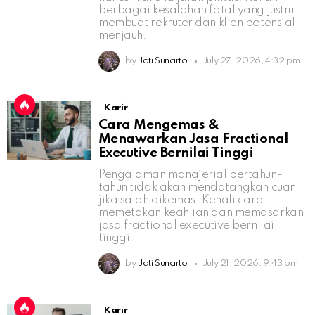
berbagai kesalahan fatal yang justru
membuat rekruter dan klien potensial
menjauh.
by
Jati Sunarto
July 27, 2026, 4:32 pm
Karir
Cara Mengemas &
Menawarkan Jasa Fractional
Executive Bernilai Tinggi
Pengalaman manajerial bertahun-
tahun tidak akan mendatangkan cuan
jika salah dikemas. Kenali cara
memetakan keahlian dan memasarkan
jasa fractional executive bernilai
tinggi.
by
Jati Sunarto
July 21, 2026, 9:43 pm
Karir