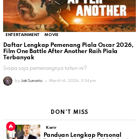
ENTERTAINMENT
MOVIE
Daftar Lengkap Pemenang Piala Oscar 2026,
Film One Battle After Another Raih Piala
Terbanyak
Siapa saja pemenangnya tahun ini?
by
Jati Sunarto
March 16, 2026, 3:54 pm
DON'T MISS
Karir
Panduan Lengkap Personal