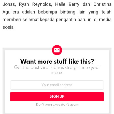
Jonas, Ryan Reynolds, Halle Berry dan Christina
Aguilera adalah beberapa bintang lain yang telah
memberi selamat kepada pengantin baru ini di media
sosial.
Want more stuff like this?
NEWSLETTER
Get the best viral stories straight into your
inbox!
Email
address:
Don't worry, we don't spam