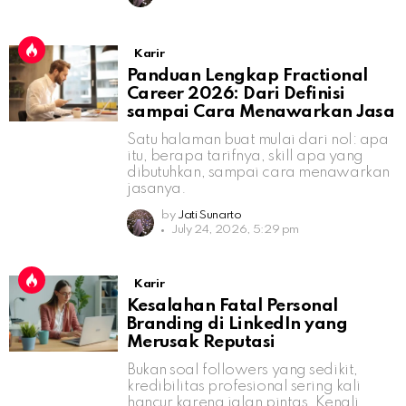
Karir
Panduan Lengkap Fractional
Career 2026: Dari Definisi
sampai Cara Menawarkan Jasa
Satu halaman buat mulai dari nol: apa
itu, berapa tarifnya, skill apa yang
dibutuhkan, sampai cara menawarkan
jasanya.
by
Jati Sunarto
July 24, 2026, 5:29 pm
Karir
Kesalahan Fatal Personal
Branding di LinkedIn yang
Merusak Reputasi
Bukan soal followers yang sedikit,
kredibilitas profesional sering kali
hancur karena jalan pintas. Kenali