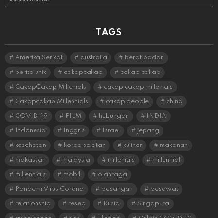
TAGS
Amerika Serikat
australia
berat badan
berita unik
cakapcakap
cakap cakap
CakapCakap Millenials
cakap cakap millenials
Cakapcakap Millennials
cakap people
china
COVID-19
FILM
hubungan
INDIA
Indonesia
Inggris
Israel
jepang
kesehatan
korea selatan
kuliner
makanan
makassar
malaysia
millenials
millennial
millennials
mobil
olahraga
Pandemi Virus Corona
pasangan
pesawat
relationship
resep
Rusia
Singapura