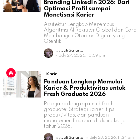
Branding LinkedIn 2026: Dari
Optimasi Profil sampai
Monetisasi Karier
Arsitektur Lengkap Menembus
Algoritma AI Rekruter Global dan Cara
Membangun Otoritas Digital yang
Otentik
by
Jati Sunarto
July 27, 2026, 10:59 pm
Karir
Panduan Lengkap Memulai
Karier & Produktivitas untuk
Fresh Graduate 2026
Peta jalan lengkap untuk fresh
graduate: Strategi karier, tips
produktivitas, dan panduan
manajemen finansial di dunia kerja
tahun 2026.
by
Jati Sunarto
July 28, 2026, 11:34 pm