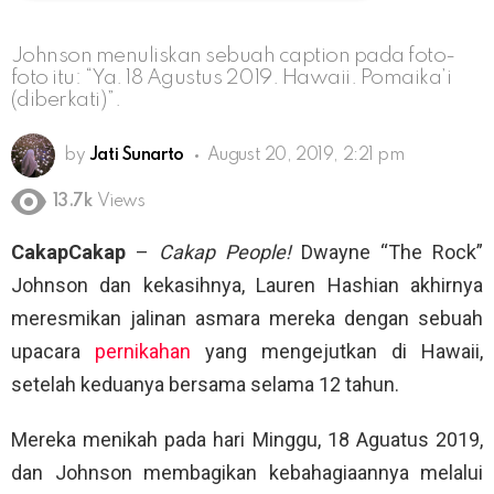
Johnson menuliskan sebuah caption pada foto-
foto itu: “Ya. 18 Agustus 2019. Hawaii. Pomaika’i
(diberkati)”.
by
Jati Sunarto
August 20, 2019, 2:21 pm
13.7k
Views
CakapCakap
–
Cakap People!
Dwayne “The Rock”
Johnson dan kekasihnya, Lauren Hashian akhirnya
meresmikan jalinan asmara mereka dengan sebuah
upacara
pernikahan
yang mengejutkan di Hawaii,
setelah keduanya bersama selama 12 tahun.
Mereka menikah pada hari Minggu, 18 Aguatus 2019,
dan Johnson membagikan kebahagiaannya melalui