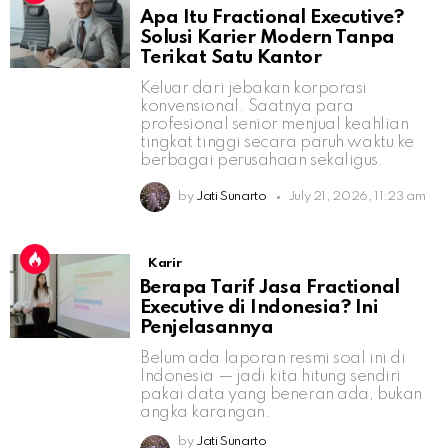
Apa Itu Fractional Executive?
Solusi Karier Modern Tanpa
Terikat Satu Kantor
Keluar dari jebakan korporasi
konvensional. Saatnya para
profesional senior menjual keahlian
tingkat tinggi secara paruh waktu ke
berbagai perusahaan sekaligus.
by
Jati Sunarto
July 21, 2026, 11:23 am
Karir
Berapa Tarif Jasa Fractional
Executive di Indonesia? Ini
Penjelasannya
Belum ada laporan resmi soal ini di
Indonesia — jadi kita hitung sendiri
pakai data yang beneran ada, bukan
angka karangan.
by
Jati Sunarto