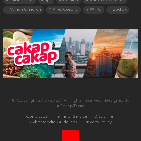
smartphone
tips
Ukraina
Vaksin COVID-19
Varian Omicron
Virus Corona
WHO
zodiak
© Copyright 2017-2020, All Rights Reserved | Designed By
#CakapTeam
Contact Us
Terms of Service
Disclaimer
Cyber Media Guidelines
Privacy Policy