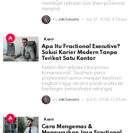
membuat rekruter dan klien potensial
menjauh.
by
Jati Sunarto
July 27, 2026, 4:32 pm
Karir
Apa Itu Fractional Executive?
Solusi Karier Modern Tanpa
Terikat Satu Kantor
Keluar dari jebakan korporasi
konvensional. Saatnya para
profesional senior menjual keahlian
tingkat tinggi secara paruh waktu ke
berbagai perusahaan sekaligus.
by
Jati Sunarto
July 21, 2026, 11:23 am
Karir
Cara Mengemas &
Menawarkan Jasa Fractional