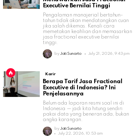
Executive Bernilai Tinggi
Pengalaman manajerial bertahun-
tahun tidak akan mendatangkan cuan
jika salah dikemas. Kenali cara
memetakan keahlian dan memasarkan
jasa fractional executive bernilai
tinggi.
by
Jati Sunarto
July 21, 2026, 9:43 pm
Karir
Berapa Tarif Jasa Fractional
Executive di Indonesia? Ini
Penjelasannya
Belum ada laporan resmi soal ini di
Indonesia — jadi kita hitung sendiri
pakai data yang beneran ada, bukan
angka karangan.
by
Jati Sunarto
July 22, 2026, 10:53 am