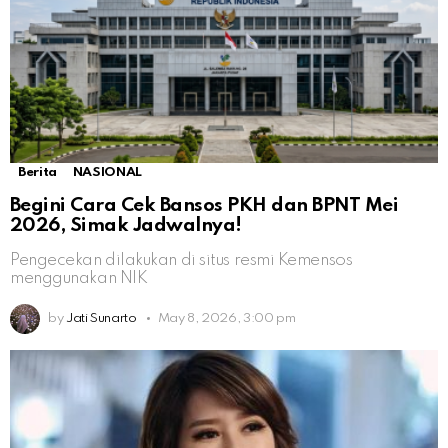
Berita
NASIONAL
Begini Cara Cek Bansos PKH dan BPNT Mei
2026, Simak Jadwalnya!
Pengecekan dilakukan di situs resmi Kemensos
menggunakan NIK
by
Jati Sunarto
May 8, 2026, 3:00 pm