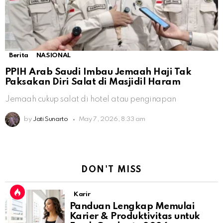
Berita
NASIONAL
PPIH Arab Saudi Imbau Jemaah Haji Tak
Paksakan Diri Salat di Masjidil Haram
Jemaah cukup salat di hotel atau penginapan
by
Jati Sunarto
May 7, 2026, 8:33 am
DON'T MISS
Karir
Panduan Lengkap Memulai
Karier & Produktivitas untuk