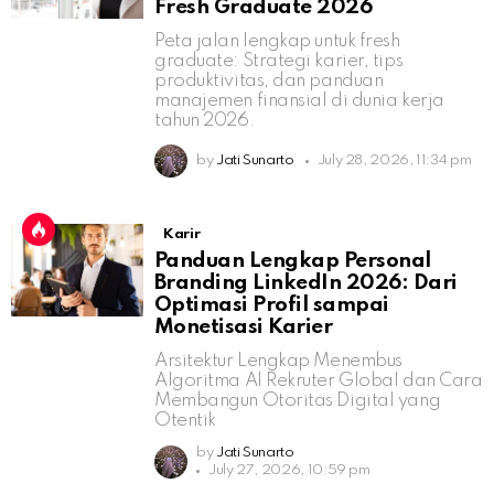
Fresh Graduate 2026
Peta jalan lengkap untuk fresh
graduate: Strategi karier, tips
produktivitas, dan panduan
manajemen finansial di dunia kerja
tahun 2026.
by
Jati Sunarto
July 28, 2026, 11:34 pm
Karir
Panduan Lengkap Personal
Branding LinkedIn 2026: Dari
Optimasi Profil sampai
Monetisasi Karier
Arsitektur Lengkap Menembus
Algoritma AI Rekruter Global dan Cara
Membangun Otoritas Digital yang
Otentik
by
Jati Sunarto
July 27, 2026, 10:59 pm