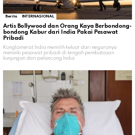
Berita
INTERNASIONAL
Artis Bollywood dan Orang Kaya Berbondong-
bondong Kabur dari India Pakai Pesawat
Pribadi
Konglomerat India memilih keluar dari negaranya
menaiki pesawat pribadi di tengah pembatasan
kunjungan dari pelancong India