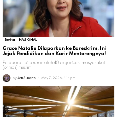
Berita
NASIONAL
Grace Natalie Dilaporkan ke Bareskrim, Ini
Jejak Pendidikan dan Karir Menterengnya!
Pelaporan dilakukan oleh 40 organisasi masyarakat
(ormas) muslim
by
Jati Sunarto
May 7, 2026, 4:14 pm