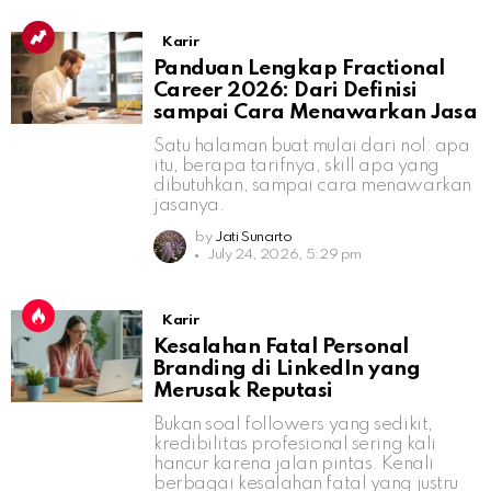
Karir
Panduan Lengkap Fractional
Career 2026: Dari Definisi
sampai Cara Menawarkan Jasa
Satu halaman buat mulai dari nol: apa
itu, berapa tarifnya, skill apa yang
dibutuhkan, sampai cara menawarkan
jasanya.
by
Jati Sunarto
July 24, 2026, 5:29 pm
Karir
Kesalahan Fatal Personal
Branding di LinkedIn yang
Merusak Reputasi
Bukan soal followers yang sedikit,
kredibilitas profesional sering kali
hancur karena jalan pintas. Kenali
berbagai kesalahan fatal yang justru