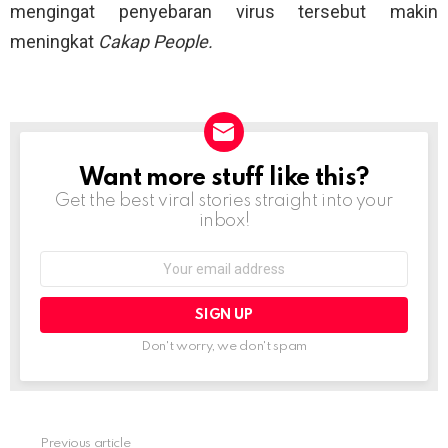
mengingat penyebaran virus tersebut makin
meningkat
Cakap People.
Want more stuff like this?
NEWSLETTER
Get the best viral stories straight into your
inbox!
Email
address:
Don't worry, we don't spam
Previous article
See