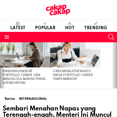
LATEST
POPULAR
HOT
TRENDING
S
Menu
LATEST
STORIES
PANDUAN LENGKAP
CARA MENGATUR WAKTU
PORTFOLIO CAREER: SENI
UNTUK PORTFOLIO CAREER
MENGELOLA BANYAK PERAN
TANPA BURNOUT
& PENDAPATAN
Berita
INTERNASIONAL
Sembari Menahan Napas yang
Terengah-engah, Menteri Ini Muncul