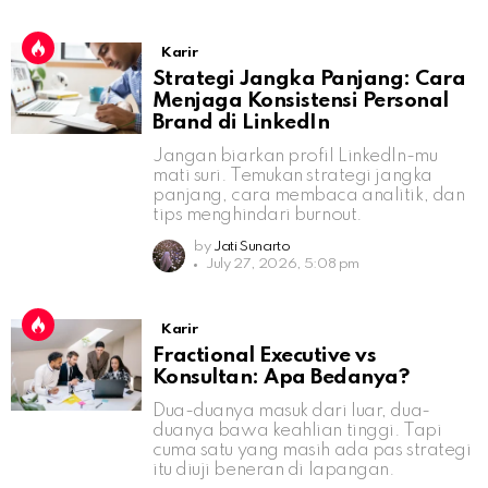
Karir
Strategi Jangka Panjang: Cara
Menjaga Konsistensi Personal
Brand di LinkedIn
Jangan biarkan profil LinkedIn-mu
mati suri. Temukan strategi jangka
panjang, cara membaca analitik, dan
tips menghindari burnout.
by
Jati Sunarto
July 27, 2026, 5:08 pm
Karir
Fractional Executive vs
Konsultan: Apa Bedanya?
Dua-duanya masuk dari luar, dua-
duanya bawa keahlian tinggi. Tapi
cuma satu yang masih ada pas strategi
itu diuji beneran di lapangan.