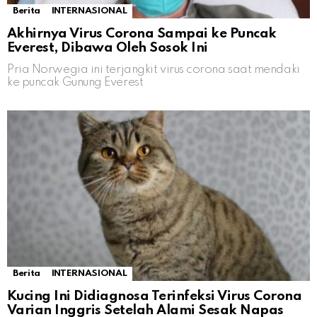
Berita
INTERNASIONAL
Akhirnya Virus Corona Sampai ke Puncak
Everest, Dibawa Oleh Sosok Ini
Pria Norwegia ini terjangkit virus corona saat mendaki
ke puncak Gunung Everest
Berita
INTERNASIONAL
Kucing Ini Didiagnosa Terinfeksi Virus Corona
Varian Inggris Setelah Alami Sesak Napas