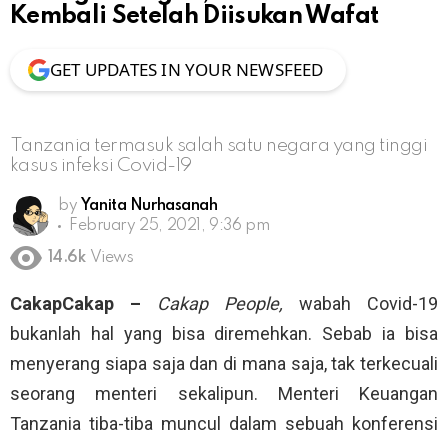
Kembali Setelah Diisukan Wafat
GET UPDATES IN YOUR NEWSFEED
Tanzania termasuk salah satu negara yang tinggi
kasus infeksi Covid-19
by
Yanita Nurhasanah
February 25, 2021, 9:36 pm
14.6k
Views
CakapCakap –
Cakap People,
wabah Covid-19
bukanlah hal yang bisa diremehkan. Sebab ia bisa
menyerang siapa saja dan di mana saja, tak terkecuali
seorang menteri sekalipun. Menteri Keuangan
Tanzania tiba-tiba muncul dalam sebuah konferensi