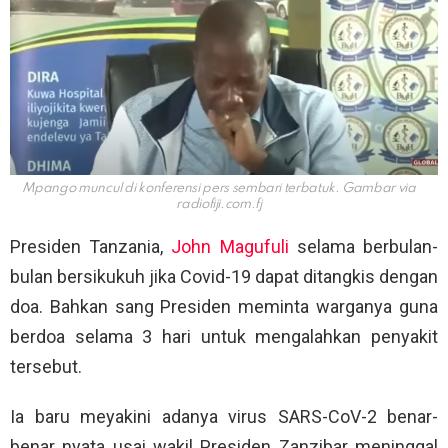
Mpango muncul di konferensi pers sembari terbatuk. Gambar via
radiofiji.com.fj
Presiden Tanzania,
John Magufuli
selama berbulan-
bulan bersikukuh jika Covid-19 dapat ditangkis dengan
doa. Bahkan sang Presiden meminta warganya guna
berdoa selama 3 hari untuk mengalahkan penyakit
tersebut.
Ia baru meyakini adanya virus SARS-CoV-2 benar-
benar nyata usai wakil Presiden Zanzibar meninggal