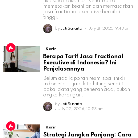
jika salah dikemas. Kenali cara
memetakan keahlian dan memasarkan
jasa fractional executive bernilai
tinggi.
by
Jati Sunarto
July 21, 2026, 9:43 pm
Karir
Berapa Tarif Jasa Fractional
Executive di Indonesia? Ini
Penjelasannya
Belum ada laporan resmi soal ini di
Indonesia — jadi kita hitung sendiri
pakai data yang beneran ada, bukan
angka karangan.
by
Jati Sunarto
July 22, 2026, 10:53 am
Karir
Strategi Jangka Panjang: Cara