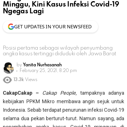
Minggu, Kini Kasus Infeksi Covid-19
Ngegas Lagi
GET UPDATES IN YOUR NEWSFEED
Posisi pertama sebagai wilayah penyumbang
angka kasus tertinggi diduduki oleh Jawa Barat
by
Yanita Nurhasanah
February 25, 2021, 8:20 pm
13.3k
Views
CakapCakap –
Cakap People,
tampaknya adanya
kebijakan PPKM Mikro membawa angin sejuk untuk
Indonesia. Sebab terdapat penurunan infeksi Covid-19
selama dua pekan berturut-turut. Namun sayang, ada
penambahan angka kasus Covid-19 mingguan di