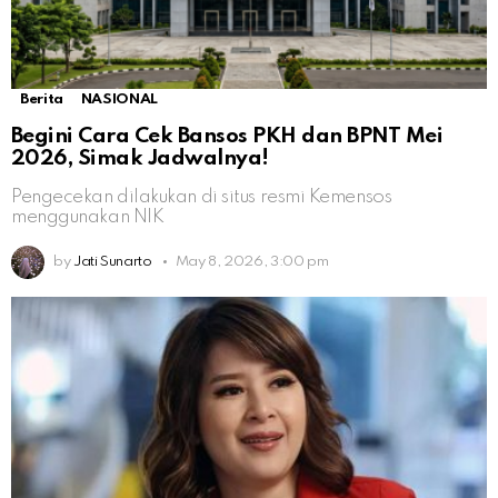
Berita
NASIONAL
Begini Cara Cek Bansos PKH dan BPNT Mei
2026, Simak Jadwalnya!
Pengecekan dilakukan di situs resmi Kemensos
menggunakan NIK
by
Jati Sunarto
May 8, 2026, 3:00 pm