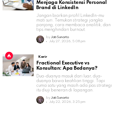
Menjaga Konsistensi Personal
Brand di LinkedIn
Jangan biarkan profil LinkedIn-mu
mati suri. Temukan strategi jangka
panjang, cara membaca analitik, dan
tips menghindari burnout.
by
Jati Sunarto
July 27, 2026, 5:08 pm
Karir
Fractional Executive vs
Konsultan: Apa Bedanya?
Dua-duanya masuk dari luar, dua-
duanya bawa keahlian tinggi. Tapi
cuma satu yang masih ada pas strategi
itu diuji beneran di lapangan.
by
Jati Sunarto
July 22, 2026, 3:25 pm