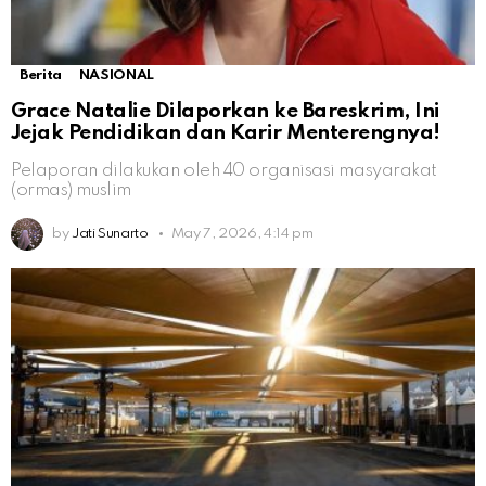
Berita
NASIONAL
Grace Natalie Dilaporkan ke Bareskrim, Ini
Jejak Pendidikan dan Karir Menterengnya!
Pelaporan dilakukan oleh 40 organisasi masyarakat
(ormas) muslim
by
Jati Sunarto
May 7, 2026, 4:14 pm