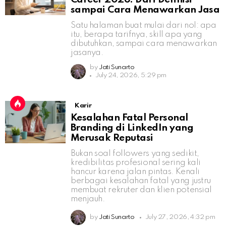
sampai Cara Menawarkan Jasa
Satu halaman buat mulai dari nol: apa
itu, berapa tarifnya, skill apa yang
dibutuhkan, sampai cara menawarkan
jasanya.
by
Jati Sunarto
July 24, 2026, 5:29 pm
Karir
Kesalahan Fatal Personal
Branding di LinkedIn yang
Merusak Reputasi
Bukan soal followers yang sedikit,
kredibilitas profesional sering kali
hancur karena jalan pintas. Kenali
berbagai kesalahan fatal yang justru
membuat rekruter dan klien potensial
menjauh.
by
Jati Sunarto
July 27, 2026, 4:32 pm