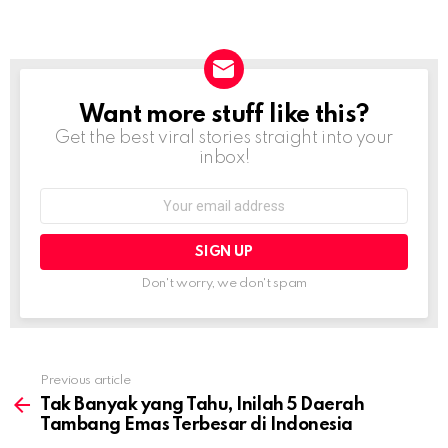
Want more stuff like this?
NEWSLETTER
Get the best viral stories straight into your
inbox!
Email
address:
Don't worry, we don't spam
Previous article
See
more
Tak Banyak yang Tahu, Inilah 5 Daerah
Tambang Emas Terbesar di Indonesia