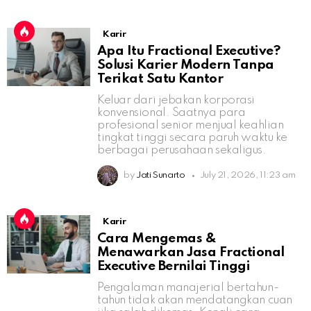
Karir
Apa Itu Fractional Executive?
Solusi Karier Modern Tanpa
Terikat Satu Kantor
Keluar dari jebakan korporasi
konvensional. Saatnya para
profesional senior menjual keahlian
tingkat tinggi secara paruh waktu ke
berbagai perusahaan sekaligus.
by
Jati Sunarto
July 21, 2026, 11:23 am
Karir
Cara Mengemas &
Menawarkan Jasa Fractional
Executive Bernilai Tinggi
Pengalaman manajerial bertahun-
tahun tidak akan mendatangkan cuan