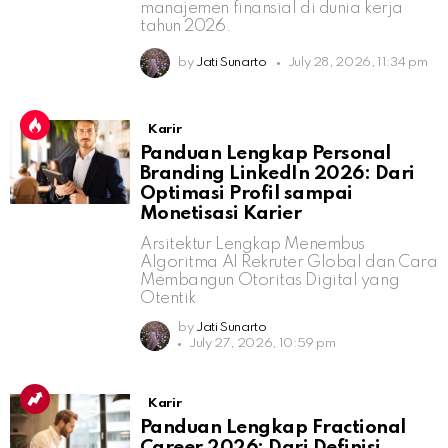
manajemen finansial di dunia kerja
tahun 2026.
by
Jati Sunarto
July 28, 2026, 11:34 pm
Karir
Panduan Lengkap Personal
Branding LinkedIn 2026: Dari
Optimasi Profil sampai
Monetisasi Karier
Arsitektur Lengkap Menembus
Algoritma AI Rekruter Global dan Cara
Membangun Otoritas Digital yang
Otentik
by
Jati Sunarto
July 27, 2026, 10:59 pm
Karir
Panduan Lengkap Fractional
Career 2026: Dari Definisi