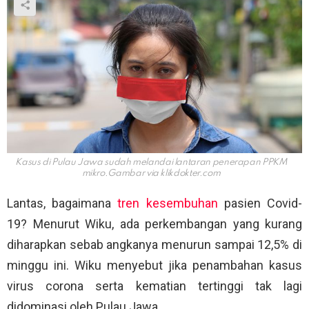
Kasus di Pulau Jawa sudah melandai lantaran penerapan PPKM
mikro.Gambar via
klikdokter.com
Lantas, bagaimana
tren kesembuhan
pasien Covid-
19? Menurut Wiku, ada perkembangan yang kurang
diharapkan sebab angkanya menurun sampai 12,5% di
minggu ini. Wiku menyebut jika penambahan kasus
virus corona serta kematian tertinggi tak lagi
didominasi oleh Pulau Jawa.