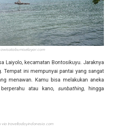
kowisatabumiselayar.com
sa Laiyolo, kecamatan Bontosikuyu. Jaraknya
g. Tempat ini mempunyai pantai yang sangat
h yang menawan. Kamu bisa melakukan aneka
 berperahu atau kano,
sunbathing,
hingga
 via
traveltodayindonesia.com