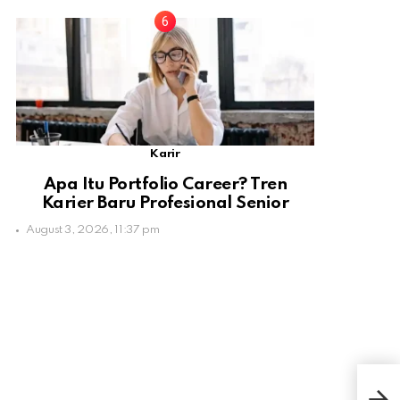
Karir
Apa Itu Portfolio Career? Tren
Karier Baru Profesional Senior
August 3, 2026, 11:37 pm
Nik
Kak