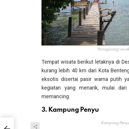
Punagaang via
e
Tempat wisata berikut letaknya di De
kurang lebih 40 km dari Kota Benten
eksotis disertai pasir warna puti
kegiatan yang menarik, mulai dari
memancing.
3. Kampung Penyu
Kampung Penyu
ah