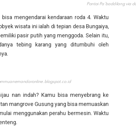
Pantai Pa’baddilang via
da
u bisa mengendarai kendaraan roda 4. Waktu
yek wisata ini ialah di tepian desa Bungaiya,
miliki pasir putih yang menggoda. Selain itu,
danya tebing karang yang ditumbuhi oleh
nya.
ommuanemandaronline.blogspot.co.id
ijau nan indah? Kamu bisa menyebrang ke
eretan mangrove Gusung yang bisa memuaskan
 mulai menggunakan perahu bermesin. Waktu
enteng.