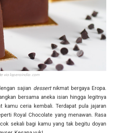
te via
loperaindia.com
dengan sajian
dessert
nikmat bergaya Eropa.
angkan bersama aneka isian hingga legitnya
kamu ceria kembali. Terdapat pula jajaran
eperti Royal Chocolate yang menawan. Rasa
cocok sekali bagi kamu yang tak begitu doyan
Kayser. Kesana yuk!