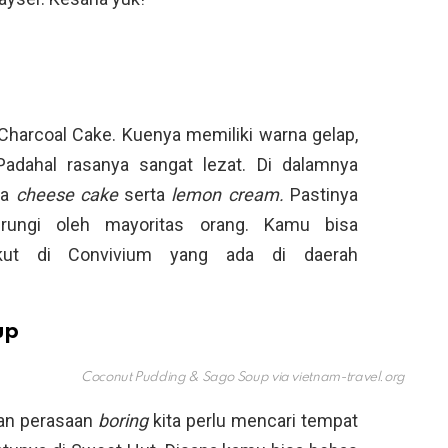
 Charcoal Cake. Kuenya memiliki warna gelap,
 Padahal rasanya sangat lezat. Di dalamnya
ra
cheese cake
serta
lemon cream.
Pastinya
drungi oleh mayoritas orang. Kamu bisa
ikut di Convivium yang ada di daerah
up
Coconut Pudding & Sago Soup via
vietnam-travel.org
an perasaan
boring
kita perlu mencari tempat