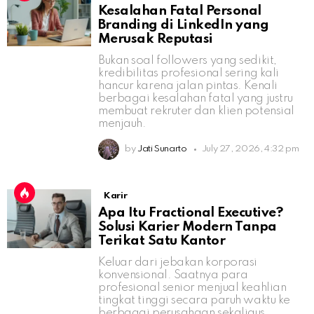
Kesalahan Fatal Personal
Branding di LinkedIn yang
Merusak Reputasi
Bukan soal followers yang sedikit,
kredibilitas profesional sering kali
hancur karena jalan pintas. Kenali
berbagai kesalahan fatal yang justru
membuat rekruter dan klien potensial
menjauh.
by
Jati Sunarto
July 27, 2026, 4:32 pm
Karir
Apa Itu Fractional Executive?
Solusi Karier Modern Tanpa
Terikat Satu Kantor
Keluar dari jebakan korporasi
konvensional. Saatnya para
profesional senior menjual keahlian
tingkat tinggi secara paruh waktu ke
berbagai perusahaan sekaligus.