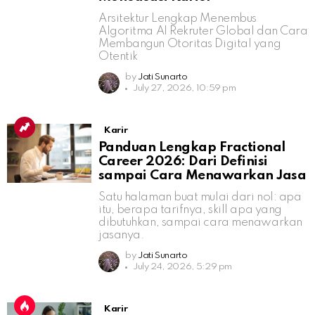
Arsitektur Lengkap Menembus
Algoritma AI Rekruter Global dan Cara
Membangun Otoritas Digital yang
Otentik
by
Jati Sunarto
July 27, 2026, 10:59 pm
Karir
Panduan Lengkap Fractional
Career 2026: Dari Definisi
sampai Cara Menawarkan Jasa
Satu halaman buat mulai dari nol: apa
itu, berapa tarifnya, skill apa yang
dibutuhkan, sampai cara menawarkan
jasanya.
by
Jati Sunarto
July 24, 2026, 5:29 pm
Karir