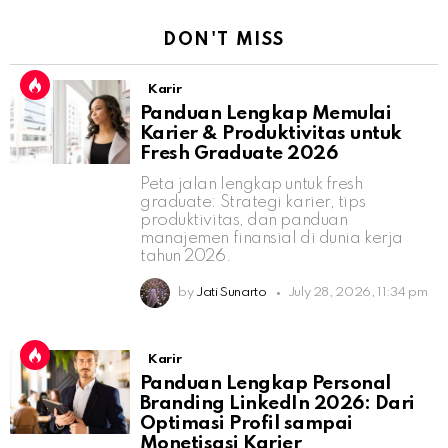
DON'T MISS
Karir
Panduan Lengkap Memulai
Karier & Produktivitas untuk
Fresh Graduate 2026
Peta jalan lengkap untuk fresh
graduate: Strategi karier, tips
produktivitas, dan panduan
manajemen finansial di dunia kerja
tahun 2026.
by
Jati Sunarto
July 28, 2026, 11:34 pm
Karir
Panduan Lengkap Personal
Branding LinkedIn 2026: Dari
Optimasi Profil sampai
Monetisasi Karier