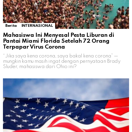
Berita
INTERNASIONAL
Mahasiswa Ini Menyesal Pesta Liburan di
Pantai Miami Florida Setelah 72 Orang
Terpapar Virus Corona
“Jika saya kena corona, saya bakal kena corona” —
mungkin kamu masih ingat dengan pernyataan Brady
Sluder, mahasiswa dari Ohio ini?