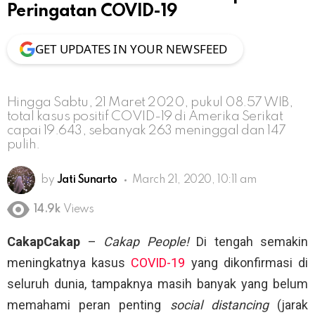
Peringatan COVID-19
GET UPDATES IN YOUR NEWSFEED
Hingga Sabtu, 21 Maret 2020, pukul 08.57 WIB,
total kasus positif COVID-19 di Amerika Serikat
capai 19.643, sebanyak 263 meninggal dan 147
pulih.
by
Jati Sunarto
March 21, 2020, 10:11 am
14.9k
Views
CakapCakap
–
Cakap People!
Di tengah semakin
meningkatnya kasus
COVID-19
yang dikonfirmasi di
seluruh dunia, tampaknya masih banyak yang belum
memahami peran penting
social distancing
(jarak