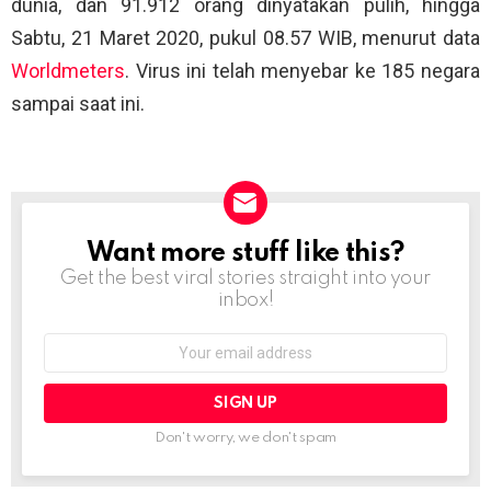
dunia, dan 91.912 orang dinyatakan pulih, hingga
Sabtu, 21 Maret 2020, pukul 08.57 WIB, menurut data
Worldmeters
. Virus ini telah menyebar ke 185 negara
sampai saat ini.
Want more stuff like this?
NEWSLETTER
Get the best viral stories straight into your
inbox!
Email
address:
Don't worry, we don't spam