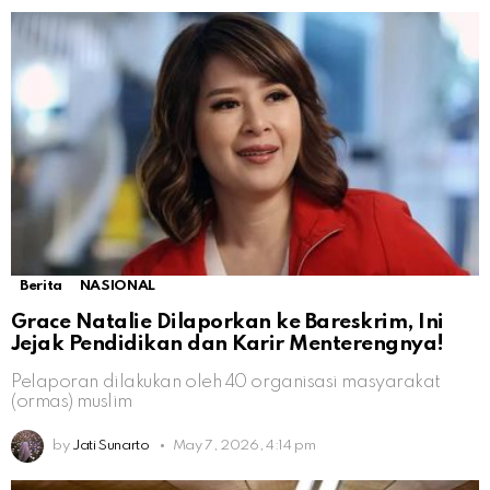
Berita
NASIONAL
Grace Natalie Dilaporkan ke Bareskrim, Ini
Jejak Pendidikan dan Karir Menterengnya!
Pelaporan dilakukan oleh 40 organisasi masyarakat
(ormas) muslim
by
Jati Sunarto
May 7, 2026, 4:14 pm