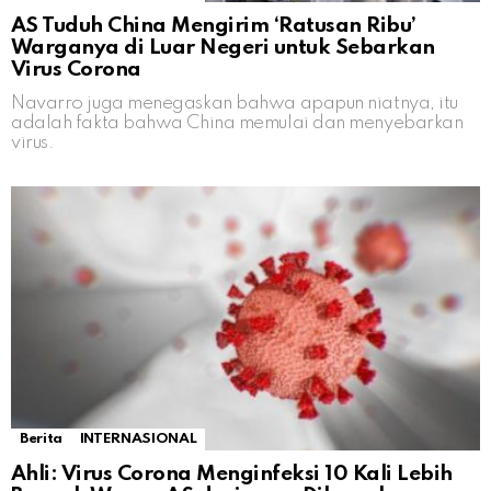
AS Tuduh China Mengirim ‘Ratusan Ribu’
Warganya di Luar Negeri untuk Sebarkan
Virus Corona
Navarro juga menegaskan bahwa apapun niatnya, itu
adalah fakta bahwa China memulai dan menyebarkan
virus.
Berita
INTERNASIONAL
Ahli: Virus Corona Menginfeksi 10 Kali Lebih