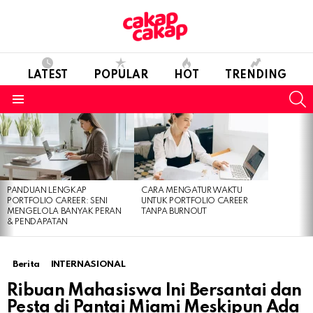
LATEST
POPULAR
HOT
TRENDING
S
Menu
LATEST
STORIES
PANDUAN LENGKAP
CARA MENGATUR WAKTU
PORTFOLIO CAREER: SENI
UNTUK PORTFOLIO CAREER
MENGELOLA BANYAK PERAN
TANPA BURNOUT
& PENDAPATAN
Berita
INTERNASIONAL
Ribuan Mahasiswa Ini Bersantai dan
Pesta di Pantai Miami Meskipun Ada