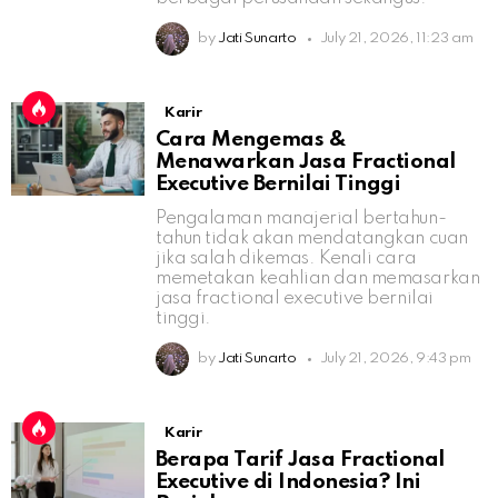
by
Jati Sunarto
July 21, 2026, 11:23 am
Karir
Cara Mengemas &
Menawarkan Jasa Fractional
Executive Bernilai Tinggi
Pengalaman manajerial bertahun-
tahun tidak akan mendatangkan cuan
jika salah dikemas. Kenali cara
memetakan keahlian dan memasarkan
jasa fractional executive bernilai
tinggi.
by
Jati Sunarto
July 21, 2026, 9:43 pm
Karir
Berapa Tarif Jasa Fractional
Executive di Indonesia? Ini