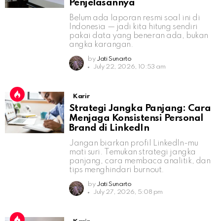
Penjelasannya
Belum ada laporan resmi soal ini di
Indonesia — jadi kita hitung sendiri
pakai data yang beneran ada, bukan
angka karangan.
by
Jati Sunarto
July 22, 2026, 10:53 am
Karir
Strategi Jangka Panjang: Cara
Menjaga Konsistensi Personal
Brand di LinkedIn
Jangan biarkan profil LinkedIn-mu
mati suri. Temukan strategi jangka
panjang, cara membaca analitik, dan
tips menghindari burnout.
by
Jati Sunarto
July 27, 2026, 5:08 pm