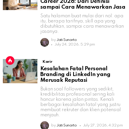
Career 2026: Dari Definisi
sampai Cara Menawarkan Jasa
Satu halaman buat mulai dari nol: apa
itu, berapa tarifnya, skill apa yang
dibutuhkan, sampai cara menawarkan
jasanya.
by
Jati Sunarto
July 24, 2026, 5:29 pm
Karir
Kesalahan Fatal Personal
Branding di LinkedIn yang
Merusak Reputasi
Bukan soal followers yang sedikit,
kredibilitas profesional sering kali
hancur karena jalan pintas. Kenali
berbagai kesalahan fatal yang justru
membuat rekruter dan klien potensial
menjauh.
by
Jati Sunarto
July 27, 2026, 4:32 pm