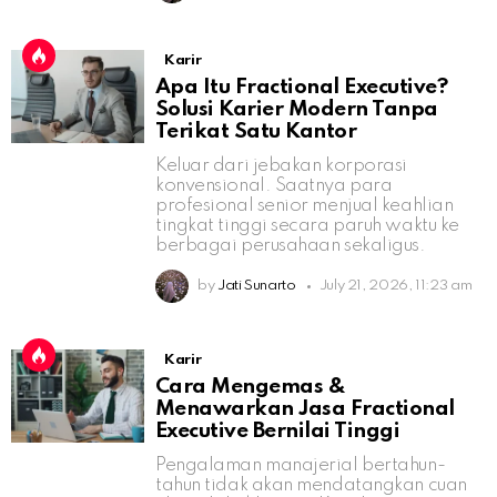
Karir
Apa Itu Fractional Executive?
Solusi Karier Modern Tanpa
Terikat Satu Kantor
Keluar dari jebakan korporasi
konvensional. Saatnya para
profesional senior menjual keahlian
tingkat tinggi secara paruh waktu ke
berbagai perusahaan sekaligus.
by
Jati Sunarto
July 21, 2026, 11:23 am
Karir
Cara Mengemas &
Menawarkan Jasa Fractional
Executive Bernilai Tinggi
Pengalaman manajerial bertahun-
tahun tidak akan mendatangkan cuan