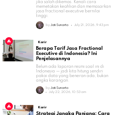
jika salah dikemas. Kenali cara
memetakan keahlian dan memasarkan
jasa fractional executive bernilai
tinggi.
by
Jati Sunarto
July 21, 2026, 9:43 pm
Karir
Berapa Tarif Jasa Fractional
Executive di Indonesia? Ini
Penjelasannya
Belum ada laporan resmi soal ini di
Indonesia — jadi kita hitung sendiri
pakai data yang beneran ada, bukan
angka karangan.
by
Jati Sunarto
July 22, 2026, 10:53 am
Karir
Strategi Jangka Panjang: Cara