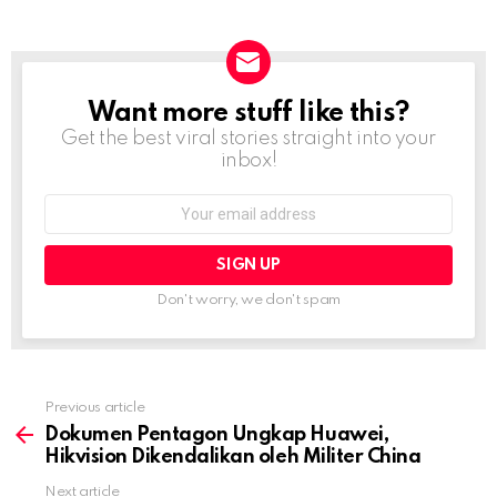
Want more stuff like this?
NEWSLETTER
Get the best viral stories straight into your
inbox!
Email
address:
Don't worry, we don't spam
Previous article
See
more
Dokumen Pentagon Ungkap Huawei,
Hikvision Dikendalikan oleh Militer China
Next article