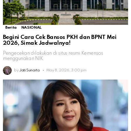
Berita
NASIONAL
Begini Cara Cek Bansos PKH dan BPNT Mei
2026, Simak Jadwalnya!
Pengecekan dilakukan di situs resmi Kemensos
menggunakan NIK
by
Jati Sunarto
May 8, 2026, 3:00 pm