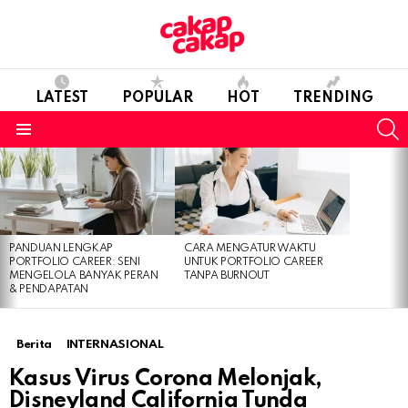
LATEST
POPULAR
HOT
TRENDING
S
Menu
LATEST
STORIES
PANDUAN LENGKAP
CARA MENGATUR WAKTU
PORTFOLIO CAREER: SENI
UNTUK PORTFOLIO CAREER
MENGELOLA BANYAK PERAN
TANPA BURNOUT
& PENDAPATAN
Berita
INTERNASIONAL
Kasus Virus Corona Melonjak,
Disneyland California Tunda