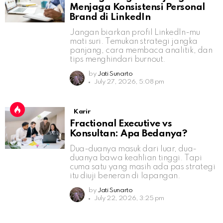
Menjaga Konsistensi Personal
Brand di LinkedIn
Jangan biarkan profil LinkedIn-mu
mati suri. Temukan strategi jangka
panjang, cara membaca analitik, dan
tips menghindari burnout.
by
Jati Sunarto
July 27, 2026, 5:08 pm
Karir
Fractional Executive vs
Konsultan: Apa Bedanya?
Dua-duanya masuk dari luar, dua-
duanya bawa keahlian tinggi. Tapi
cuma satu yang masih ada pas strategi
itu diuji beneran di lapangan.
by
Jati Sunarto
July 22, 2026, 3:25 pm