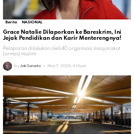
Berita
NASIONAL
Grace Natalie Dilaporkan ke Bareskrim, Ini
Jejak Pendidikan dan Karir Menterengnya!
Pelaporan dilakukan oleh 40 organisasi masyarakat
(ormas) muslim
by
Jati Sunarto
May 7, 2026, 4:14 pm