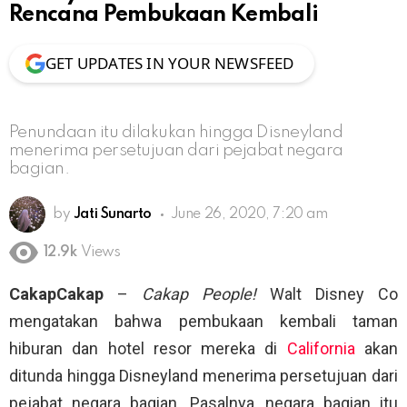
Rencana Pembukaan Kembali
GET UPDATES IN YOUR NEWSFEED
Penundaan itu dilakukan hingga Disneyland
menerima persetujuan dari pejabat negara
bagian.
by
Jati Sunarto
June 26, 2020, 7:20 am
12.9k
Views
CakapCakap
–
Cakap People!
Walt Disney Co
mengatakan bahwa pembukaan kembali taman
hiburan dan hotel resor mereka di
California
akan
ditunda hingga Disneyland menerima persetujuan dari
pejabat negara bagian. Pasalnya, negara bagian itu