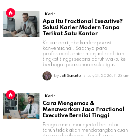
Karir
Apa Itu Fractional Executive?
Solusi Karier Modern Tanpa
Terikat Satu Kantor
Keluar dari jebakan korporasi
konvensional. Saatnya para
profesional senior menjual keahlian
tingkat tinggi secara paruh waktu ke
berbagai perusahaan sekaligus.
by
Jati Sunarto
July 21, 2026, 11:23 am
Karir
Cara Mengemas &
Menawarkan Jasa Fractional
Executive Bernilai Tinggi
Pengalaman manajerial bertahun-
tahun tidak akan mendatangkan cuan
jika salah dikemas. Kenali cara