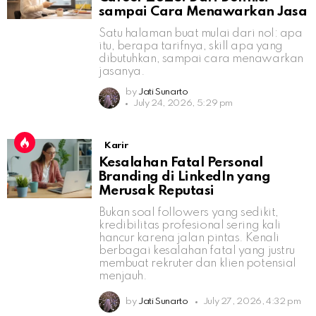
sampai Cara Menawarkan Jasa
Satu halaman buat mulai dari nol: apa
itu, berapa tarifnya, skill apa yang
dibutuhkan, sampai cara menawarkan
jasanya.
by
Jati Sunarto
July 24, 2026, 5:29 pm
Karir
Kesalahan Fatal Personal
Branding di LinkedIn yang
Merusak Reputasi
Bukan soal followers yang sedikit,
kredibilitas profesional sering kali
hancur karena jalan pintas. Kenali
berbagai kesalahan fatal yang justru
membuat rekruter dan klien potensial
menjauh.
by
Jati Sunarto
July 27, 2026, 4:32 pm