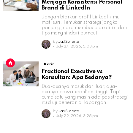
Menjaga Konsistensi Personal
Brand di LinkedIn
Jangan biarkan profil LinkedIn-mu
mati suri. Temukan strategi jangka
panjang, cara membaca analitik, dan
tips menghindari burnout.
by
Jati Sunarto
July 27, 2026, 5:08 pm
Karir
Fractional Executive vs
Konsultan: Apa Bedanya?
Dua-duanya masuk dari luar, dua-
duanya bawa keahlian tinggi. Tapi
cuma satu yang masih ada pas strategi
itu diuji beneran di lapangan.
by
Jati Sunarto
July 22, 2026, 3:25 pm