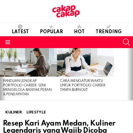
LATEST
POPULAR
HOT
TRENDING
S
Menu
LATEST
STORIES
PANDUAN LENGKAP
CARA MENGATUR WAKTU
PORTFOLIO CAREER: SENI
UNTUK PORTFOLIO CAREER
MENGELOLA BANYAK PERAN
TANPA BURNOUT
& PENDAPATAN
KULINER
LIFESTYLE
Resep Kari Ayam Medan, Kuliner
Legendaris yang Wajib Dicoba