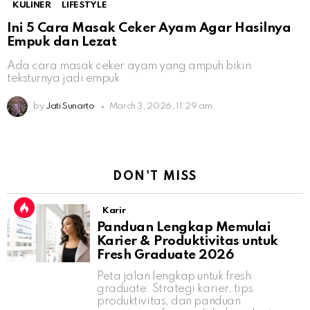
KULINER
LIFESTYLE
Ini 5 Cara Masak Ceker Ayam Agar Hasilnya
Empuk dan Lezat
Ada cara masak ceker ayam yang ampuh bikin
teksturnya jadi empuk
by
Jati Sunarto
March 3, 2026, 11:29 am
DON'T MISS
Karir
Panduan Lengkap Memulai
Karier & Produktivitas untuk
Fresh Graduate 2026
Peta jalan lengkap untuk fresh
graduate: Strategi karier, tips
produktivitas, dan panduan