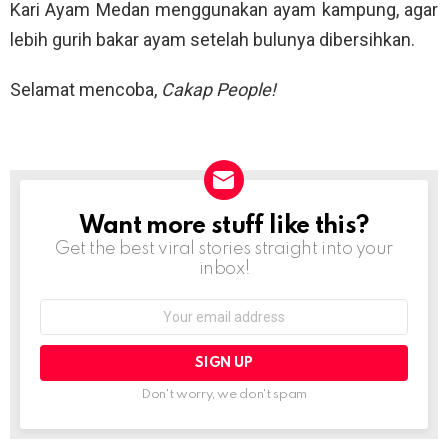
Kari Ayam Medan menggunakan ayam kampung, agar
lebih gurih bakar ayam setelah bulunya dibersihkan.
Selamat mencoba,
Cakap People!
Want more stuff like this?
NEWSLETTER
Get the best viral stories straight into your
inbox!
Email
address:
Don't worry, we don't spam