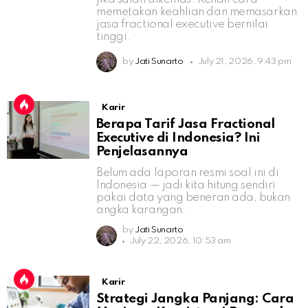
memetakan keahlian dan memasarkan
jasa fractional executive bernilai
tinggi.
by
Jati Sunarto
July 21, 2026, 9:43 pm
Karir
Berapa Tarif Jasa Fractional
Executive di Indonesia? Ini
Penjelasannya
Belum ada laporan resmi soal ini di
Indonesia — jadi kita hitung sendiri
pakai data yang beneran ada, bukan
angka karangan.
by
Jati Sunarto
July 22, 2026, 10:53 am
Karir
Strategi Jangka Panjang: Cara