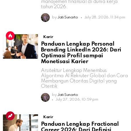
manajemen finansial di dunia kerja
tahun 2026.
by
Jati Sunarto
July 28, 2026, 11:34 pm
Karir
Panduan Lengkap Personal
Branding LinkedIn 2026: Dari
Optimasi Profil sampai
Monetisasi Karier
Arsitektur Lengkap Menembus
Algoritma AI Rekruter Global dan Cara
Membangun Otoritas Digital yang
Otentik
by
Jati Sunarto
July 27, 2026, 10:59 pm
Karir
Panduan Lengkap Fractional
Career 2026: Dari Definisi