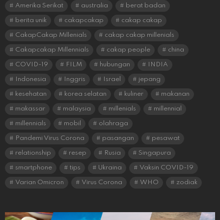
Amerika Serikat
australia
berat badan
berita unik
cakapcakap
cakap cakap
CakapCakap Millenials
cakap cakap millenials
Cakapcakap Millennials
cakap people
china
COVID-19
FILM
hubungan
INDIA
Indonesia
Inggris
Israel
jepang
kesehatan
korea selatan
kuliner
makanan
makassar
malaysia
millenials
millennial
millennials
mobil
olahraga
Pandemi Virus Corona
pasangan
pesawat
relationship
resep
Rusia
Singapura
smartphone
tips
Ukraina
Vaksin COVID-19
Varian Omicron
Virus Corona
WHO
zodiak