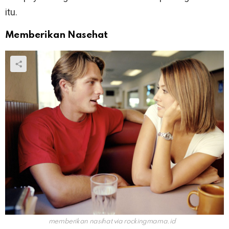
itu.
Memberikan Nasehat
memberikan nasihat via
rockingmama.id