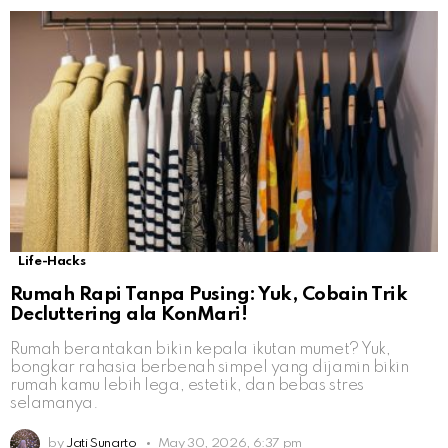
Life-Hacks
Rumah Rapi Tanpa Pusing: Yuk, Cobain Trik
Decluttering ala KonMari!
Rumah berantakan bikin kepala ikutan mumet? Yuk,
bongkar rahasia berbenah simpel yang dijamin bikin
rumah kamu lebih lega, estetik, dan bebas stres
selamanya.
by
Jati Sunarto
May 30, 2026, 6:37 pm