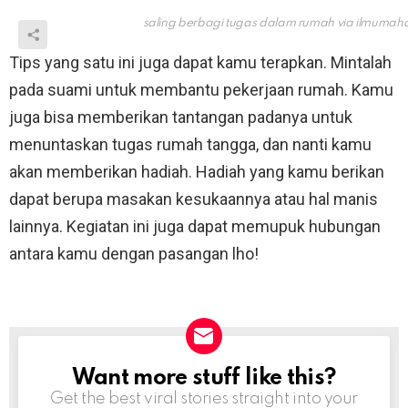
saling berbagi tugas dalam rumah via
ilmumah
Tips yang satu ini juga dapat kamu terapkan. Mintalah
pada suami untuk membantu pekerjaan rumah. Kamu
juga bisa memberikan tantangan padanya untuk
menuntaskan tugas rumah tangga, dan nanti kamu
akan memberikan hadiah. Hadiah yang kamu berikan
dapat berupa masakan kesukaannya atau hal manis
lainnya. Kegiatan ini juga dapat memupuk hubungan
antara kamu dengan pasangan lho!
Want more stuff like this?
NEWSLETTER
Get the best viral stories straight into your