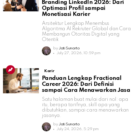
Branding LinkedIn 2026: Dari
Optimasi Profil sampai
Monetisasi Karier
Arsitektur Lengkap Menembus
Algoritma AI Rekruter Global dan Cara
Membangun Otoritas Digital yang
Otentik
by
Jati Sunarto
July 27, 2026, 10:59 pm
Karir
Panduan Lengkap Fractional
Career 2026: Dari Definisi
sampai Cara Menawarkan Jasa
Satu halaman buat mulai dari nol: apa
itu, berapa tarifnya, skill apa yang
dibutuhkan, sampai cara menawarkan
jasanya.
by
Jati Sunarto
July 24, 2026, 5:29 pm