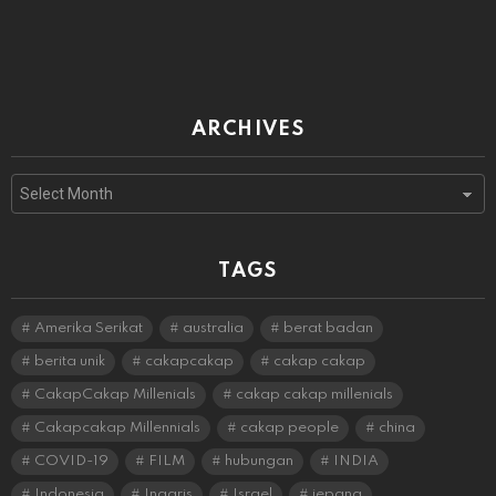
ARCHIVES
Archives
TAGS
Amerika Serikat
australia
berat badan
berita unik
cakapcakap
cakap cakap
CakapCakap Millenials
cakap cakap millenials
Cakapcakap Millennials
cakap people
china
COVID-19
FILM
hubungan
INDIA
Indonesia
Inggris
Israel
jepang