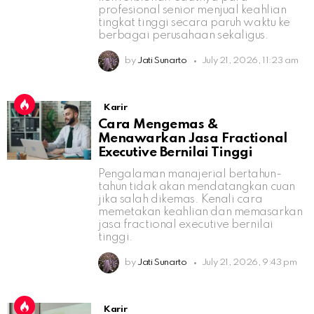
profesional senior menjual keahlian
tingkat tinggi secara paruh waktu ke
berbagai perusahaan sekaligus.
by
Jati Sunarto
July 21, 2026, 11:23 am
Karir
Cara Mengemas &
Menawarkan Jasa Fractional
Executive Bernilai Tinggi
Pengalaman manajerial bertahun-
tahun tidak akan mendatangkan cuan
jika salah dikemas. Kenali cara
memetakan keahlian dan memasarkan
jasa fractional executive bernilai
tinggi.
by
Jati Sunarto
July 21, 2026, 9:43 pm
Karir