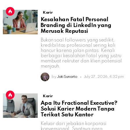
Karir
Kesalahan Fatal Personal
Branding di LinkedIn yang
Merusak Reputasi
Bukan soal followers yang sedikit,
kredibilitas profesional sering kali
hancur karena jalan pintas. Kenali
berbagai kesalahan fatal yang justru
membuat rekruter dan klien potensial
menjauh.
by
Jati Sunarto
July 27, 2026, 4:32 pm
Karir
Apa Itu Fractional Executive?
Solusi Karier Modern Tanpa
Terikat Satu Kantor
Keluar dari jebakan korporasi
konvensional. Saatnya para