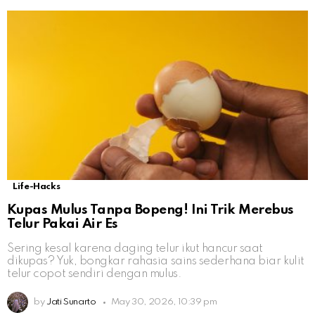
Life-Hacks
Kupas Mulus Tanpa Bopeng! Ini Trik Merebus
Telur Pakai Air Es
Sering kesal karena daging telur ikut hancur saat
dikupas? Yuk, bongkar rahasia sains sederhana biar kulit
telur copot sendiri dengan mulus.
by
Jati Sunarto
May 30, 2026, 10:39 pm