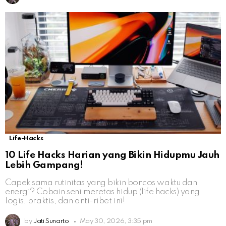
Life-Hacks
10 Life Hacks Harian yang Bikin Hidupmu Jauh
Lebih Gampang!
Capek sama rutinitas yang bikin boncos waktu dan
energi? Cobain seni meretas hidup (life hacks) yang
logis, praktis, dan anti-ribet ini!
by
Jati Sunarto
May 30, 2026, 3:35 pm