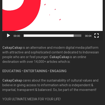
00:00
00:04
CakapCakap
is an alternative and modern digital media platform
with attractive and sophisticated content dedicated to Indonesian
people who are or feel younger.
CakapCakap
is an online
destination with over 14,000+ articles which is:
EDUCATING • ENTERTAINING • ENGAGING
CakapCakap
cares about the sustainability of cultural values and
believe in giving access to information which is independent &
impartial, transparent & balanced. So, be part of the movement!
YOUR ULTIMATE MEDIA FOR YOUR LIFE!