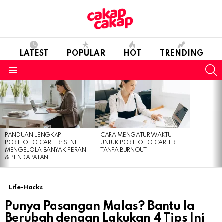
LATEST
POPULAR
HOT
TRENDING
S
Menu
LATEST
STORIES
PANDUAN LENGKAP
CARA MENGATUR WAKTU
PORTFOLIO CAREER: SENI
UNTUK PORTFOLIO CAREER
MENGELOLA BANYAK PERAN
TANPA BURNOUT
& PENDAPATAN
Life-Hacks
Punya Pasangan Malas? Bantu Ia
Berubah dengan Lakukan 4 Tips Ini