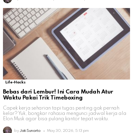
Life-Hacks
Bebas dari Lembur! Ini Cara Mudah Atur
Waktu Pakai Trik Timeboxing
Capek kerja seharian tapi tugas penting gak pernah
kelar? Yuk, bongkar rahasia mengunci jadwal kerja ala
Elon Musk agar bisa pulang kantor tepat waktu.
by
Jati Sunarto
May 30, 2026, 5:13 pm