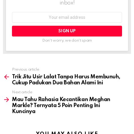
inbox!
Email
address:
Don't worry, we don't spam
Previous article
See
more
Trik Jitu Usir Lalat Tanpa Harus Membunuh,
Cukup Padukan Dua Bahan Alami Ini
Next article
Mau Tahu Rahasia Kecantikan Meghan
Markle? Ternyata 5 Poin Penting Ini
Kuncinya