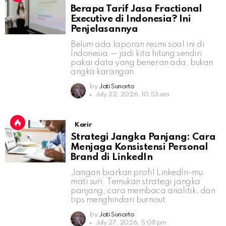
Berapa Tarif Jasa Fractional
Executive di Indonesia? Ini
Penjelasannya
Belum ada laporan resmi soal ini di
Indonesia — jadi kita hitung sendiri
pakai data yang beneran ada, bukan
angka karangan.
by
Jati Sunarto
July 22, 2026, 10:53 am
Karir
Strategi Jangka Panjang: Cara
Menjaga Konsistensi Personal
Brand di LinkedIn
Jangan biarkan profil LinkedIn-mu
mati suri. Temukan strategi jangka
panjang, cara membaca analitik, dan
tips menghindari burnout.
by
Jati Sunarto
July 27, 2026, 5:08 pm