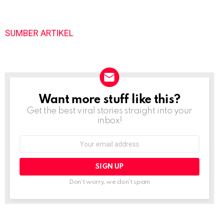
SUMBER ARTIKEL
Want more stuff like this?
NEWSLETTER
Get the best viral stories straight into your
inbox!
Email
address:
Don't worry, we don't spam