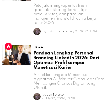
Peta jalan lengkap untuk fresh
graduate: Strategi karier, tips
produktivitas, dan panduan
manajemen finansial di dunia kerja
tahun 2026.
by
Jati Sunarto
July 28, 2026, 11:34 pm
Karir
Panduan Lengkap Personal
Branding LinkedIn 2026: Dari
Optimasi Profil sampai
Monetisasi Karier
Arsitektur Lengkap Menembus
Algoritma AI Rekruter Global dan Cara
Membangun Otoritas Digital yang
Otentik
by
Jati Sunarto
July 27, 2026, 10:59 pm