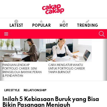
LATEST
POPULAR
HOT
TRENDING
S
Menu
LATEST
STORIES
PANDUAN LENGKAP
CARA MENGATUR WAKTU
PORTFOLIO CAREER: SENI
UNTUK PORTFOLIO CAREER
MENGELOLA BANYAK PERAN
TANPA BURNOUT
& PENDAPATAN
LIFESTYLE
RELATIONSHIP
Inilah 5 Kebiasaan Buruk yang Bisa
Bikin Pasangan Menjauh