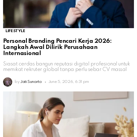
LIFESTYLE
Personal Branding Pencari Kerja 2026:
Langkah Awal Dilirik Perusahaan
Internasional
Siasat cerdas bangun reputasi digital profesional untuk
memikat rekruter global tanpa perlu sebar CV massal
by
Jati Sunarto
June 5, 2026, 6:31 pm