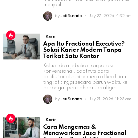
menjauh.
by
Jati Sunarto
July 27, 2026, 4:32 pm
Karir
Apa Itu Fractional Executive?
Solusi Karier Modern Tanpa
Terikat Satu Kantor
Keluar dari jebakan korporasi
konvensional. Saatnya para
profesional senior menjual keahlian
tingkat tinggi secara paruh waktu ke
berbagai perusahaan sekaligus.
by
Jati Sunarto
July 21, 2026, 11:23 am
Karir
Cara Mengemas &
Menawarkan Jasa Fractional