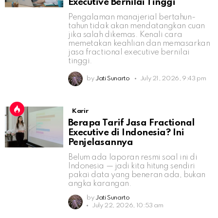
Executive Bernilai Tinggi
Pengalaman manajerial bertahun-
tahun tidak akan mendatangkan cuan
jika salah dikemas. Kenali cara
memetakan keahlian dan memasarkan
jasa fractional executive bernilai
tinggi.
by
Jati Sunarto
July 21, 2026, 9:43 pm
Karir
Berapa Tarif Jasa Fractional
Executive di Indonesia? Ini
Penjelasannya
Belum ada laporan resmi soal ini di
Indonesia — jadi kita hitung sendiri
pakai data yang beneran ada, bukan
angka karangan.
by
Jati Sunarto
July 22, 2026, 10:53 am