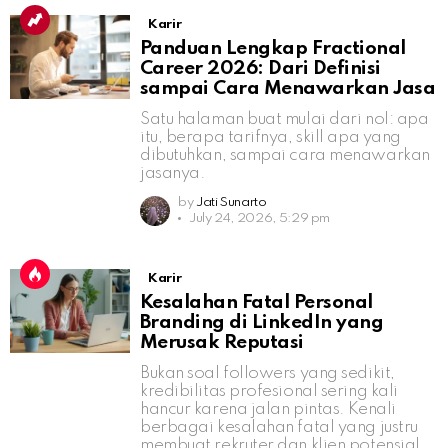
Karir
Panduan Lengkap Fractional
Career 2026: Dari Definisi
sampai Cara Menawarkan Jasa
Satu halaman buat mulai dari nol: apa
itu, berapa tarifnya, skill apa yang
dibutuhkan, sampai cara menawarkan
jasanya.
by
Jati Sunarto
July 24, 2026, 5:29 pm
Karir
Kesalahan Fatal Personal
Branding di LinkedIn yang
Merusak Reputasi
Bukan soal followers yang sedikit,
kredibilitas profesional sering kali
hancur karena jalan pintas. Kenali
berbagai kesalahan fatal yang justru
membuat rekruter dan klien potensial