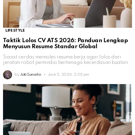
LIFESTYLE
Taktik Lolos CV ATS 2026: Panduan Lengkap
Menyusun Resume Standar Global
Siasat cerdas memoles resume kerja agar lolos dari
jeratan robot pemindai bertenaga kecerdasan buatan.
by
Jati Sunarto
June 5, 2026, 5:03 pm