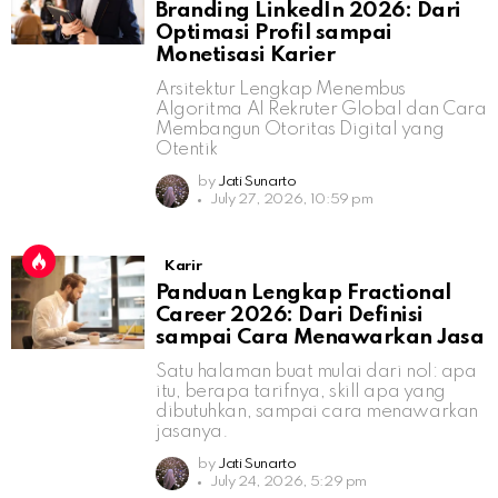
Branding LinkedIn 2026: Dari
Optimasi Profil sampai
Monetisasi Karier
Arsitektur Lengkap Menembus
Algoritma AI Rekruter Global dan Cara
Membangun Otoritas Digital yang
Otentik
by
Jati Sunarto
July 27, 2026, 10:59 pm
Karir
Panduan Lengkap Fractional
Career 2026: Dari Definisi
sampai Cara Menawarkan Jasa
Satu halaman buat mulai dari nol: apa
itu, berapa tarifnya, skill apa yang
dibutuhkan, sampai cara menawarkan
jasanya.
by
Jati Sunarto
July 24, 2026, 5:29 pm