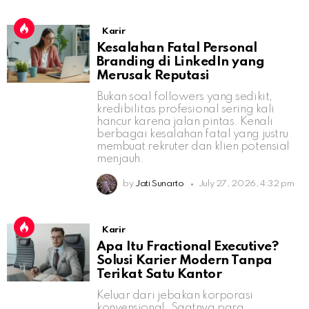
Karir
Kesalahan Fatal Personal
Branding di LinkedIn yang
Merusak Reputasi
Bukan soal followers yang sedikit,
kredibilitas profesional sering kali
hancur karena jalan pintas. Kenali
berbagai kesalahan fatal yang justru
membuat rekruter dan klien potensial
menjauh.
by
Jati Sunarto
July 27, 2026, 4:32 pm
Karir
Apa Itu Fractional Executive?
Solusi Karier Modern Tanpa
Terikat Satu Kantor
Keluar dari jebakan korporasi
konvensional. Saatnya para