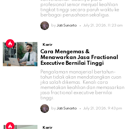
profesional senior menjual keahlian
tingkat tinggi secara paruh waktu ke
berbagai perusahaan sekaligus.
by
Jati Sunarto
July 21, 2026, 11:23 am
Karir
Cara Mengemas &
Menawarkan Jasa Fractional
Executive Bernilai Tinggi
Pengalaman manajerial bertahun-
tahun tidak akan mendatangkan cuan
jika salah dikemas. Kenali cara
memetakan keahlian dan memasarkan
jasa fractional executive bernilai
tinggi.
by
Jati Sunarto
July 21, 2026, 9:43 pm
Karir