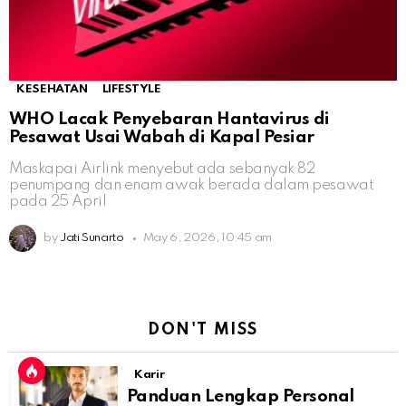
KESEHATAN
LIFESTYLE
WHO Lacak Penyebaran Hantavirus di
Pesawat Usai Wabah di Kapal Pesiar
Maskapai Airlink menyebut ada sebanyak 82
penumpang dan enam awak berada dalam pesawat
pada 25 April
by
Jati Sunarto
May 6, 2026, 10:45 am
DON'T MISS
Karir
Panduan Lengkap Personal