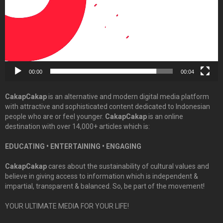
00:00
00:04
CakapCakap
is an alternative and modern digital media platform
with attractive and sophisticated content dedicated to Indonesian
people who are or feel younger.
CakapCakap
is an online
destination with over 14,000+ articles which is:
EDUCATING • ENTERTAINING • ENGAGING
CakapCakap
cares about the sustainability of cultural values and
believe in giving access to information which is independent &
impartial, transparent & balanced. So, be part of the movement!
YOUR ULTIMATE MEDIA FOR YOUR LIFE!