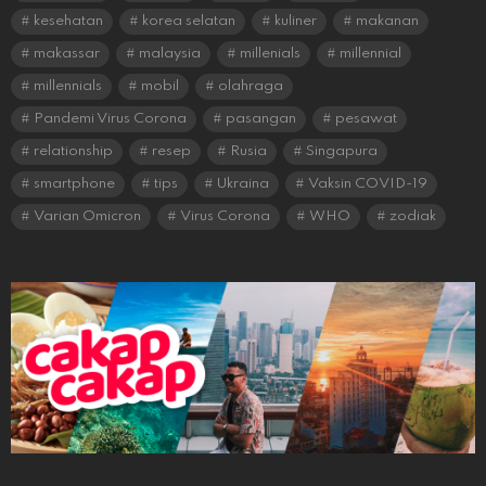
kesehatan
korea selatan
kuliner
makanan
makassar
malaysia
millenials
millennial
millennials
mobil
olahraga
Pandemi Virus Corona
pasangan
pesawat
relationship
resep
Rusia
Singapura
smartphone
tips
Ukraina
Vaksin COVID-19
Varian Omicron
Virus Corona
WHO
zodiak