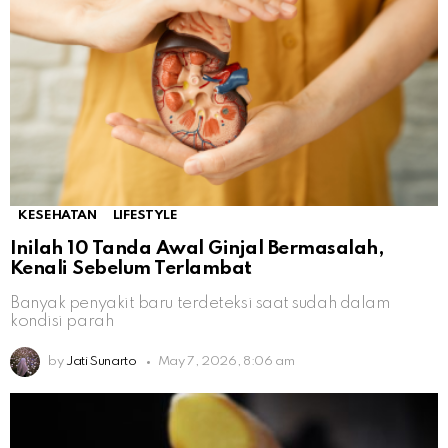
KESEHATAN
LIFESTYLE
Inilah 10 Tanda Awal Ginjal Bermasalah,
Kenali Sebelum Terlambat
Banyak penyakit baru terdeteksi saat sudah dalam
kondisi parah
by
Jati Sunarto
May 7, 2026, 8:06 am