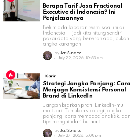
Berapa Tarif Jasa Fractional
Executive di Indonesia? Ini
Penjelasannya
Belum ada laporan resmi soal ini di
Indonesia — jadi kita hitung sendiri
pakai data yang beneran ada, bukan
angka karangan.
by
Jati Sunarto
July 22, 2026, 10:53 am
Karir
Strategi Jangka Panjang: Cara
Menjaga Konsistensi Personal
Brand di LinkedIn
Jangan biarkan profil LinkedIn-mu
mati suri. Temukan strategi jangka
panjang, cara membaca analitik, dan
tips menghindari burnout.
by
Jati Sunarto
July 27, 2026, 5:08 pm