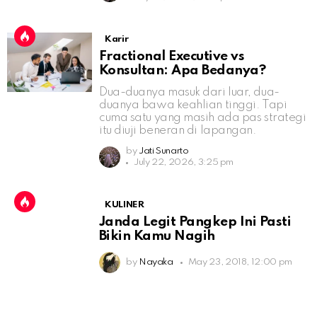
Karir
Fractional Executive vs
Konsultan: Apa Bedanya?
Dua-duanya masuk dari luar, dua-
duanya bawa keahlian tinggi. Tapi
cuma satu yang masih ada pas strategi
itu diuji beneran di lapangan.
by
Jati Sunarto
July 22, 2026, 3:25 pm
KULINER
Janda Legit Pangkep Ini Pasti
Bikin Kamu Nagih
by
Nayaka
May 23, 2018, 12:00 pm