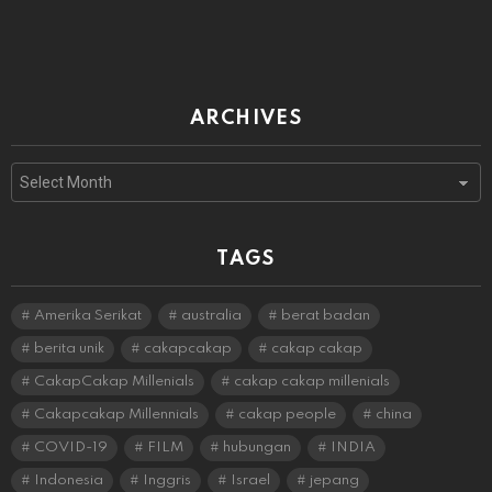
ARCHIVES
Archives
TAGS
Amerika Serikat
australia
berat badan
berita unik
cakapcakap
cakap cakap
CakapCakap Millenials
cakap cakap millenials
Cakapcakap Millennials
cakap people
china
COVID-19
FILM
hubungan
INDIA
Indonesia
Inggris
Israel
jepang