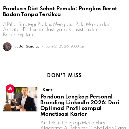
Panduan Diet Sehat Pemula: Pangkas Berat
Badan Tanpa Tersiksa
3 Pilar Strategi Praktis Mengatur Pola Makan dan
Aktivitas Fisik untuk Hasil yang Konsisten dan
Berkelanjutan
by
Jati Sunarto
June 2, 2026, 9:08 pm
DON'T MISS
Karir
Panduan Lengkap Personal
Branding LinkedIn 2026: Dari
Optimasi Profil sampai
Monetisasi Karier
Arsitektur Lengkap Menembus
Algoritma AI Rekruter Global dan Cara