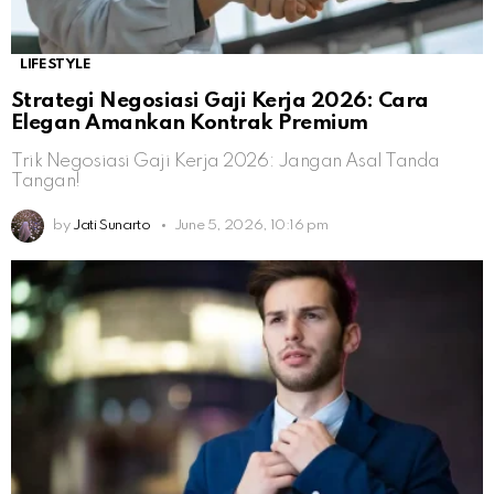
LIFESTYLE
Strategi Negosiasi Gaji Kerja 2026: Cara
Elegan Amankan Kontrak Premium
Trik Negosiasi Gaji Kerja 2026: Jangan Asal Tanda
Tangan!
by
Jati Sunarto
June 5, 2026, 10:16 pm