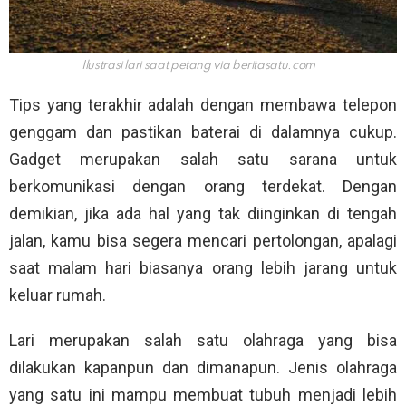
Ilustrasi lari saat petang via
beritasatu.com
Tips yang terakhir adalah dengan membawa telepon
genggam dan pastikan baterai di dalamnya cukup.
Gadget merupakan salah satu sarana untuk
berkomunikasi dengan orang terdekat. Dengan
demikian, jika ada hal yang tak diinginkan di tengah
jalan, kamu bisa segera mencari pertolongan, apalagi
saat malam hari biasanya orang lebih jarang untuk
keluar rumah.
Lari merupakan salah satu olahraga yang bisa
dilakukan kapanpun dan dimanapun. Jenis olahraga
yang satu ini mampu membuat tubuh menjadi lebih