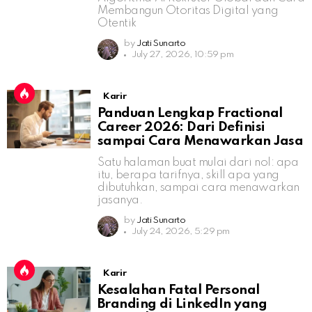
Membangun Otoritas Digital yang
Otentik
by
Jati Sunarto
July 27, 2026, 10:59 pm
Karir
Panduan Lengkap Fractional
Career 2026: Dari Definisi
sampai Cara Menawarkan Jasa
Satu halaman buat mulai dari nol: apa
itu, berapa tarifnya, skill apa yang
dibutuhkan, sampai cara menawarkan
jasanya.
by
Jati Sunarto
July 24, 2026, 5:29 pm
Karir
Kesalahan Fatal Personal
Branding di LinkedIn yang