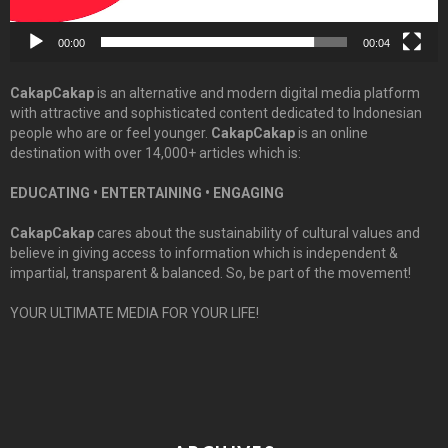
00:00
00:04
CakapCakap
is an alternative and modern digital media platform
with attractive and sophisticated content dedicated to Indonesian
people who are or feel younger.
CakapCakap
is an online
destination with over 14,000+ articles which is:
EDUCATING • ENTERTAINING • ENGAGING
CakapCakap
cares about the sustainability of cultural values and
believe in giving access to information which is independent &
impartial, transparent & balanced. So, be part of the movement!
YOUR ULTIMATE MEDIA FOR YOUR LIFE!