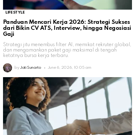
LIFESTYLE
Panduan Mencari Kerja 2026: Strategi Sukses
dari Bikin CV ATS, Interview, hingga Negosiasi
Gaji
Strategi jitu menembus filter AI, memikat rekruter global,
dan mengamankan paket gaji maksimal di tengah
ketatnya bursa kerja terbaru.
by
Jati Sunarto
June 6, 2026, 10:05 am