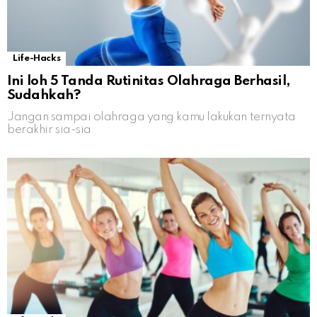
Life-Hacks
Ini loh 5 Tanda Rutinitas Olahraga Berhasil,
Sudahkah?
Jangan sampai olahraga yang kamu lakukan ternyata
berakhir sia-sia