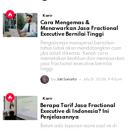
Karir
Cara Mengemas &
Menawarkan Jasa Fractional
Executive Bernilai Tinggi
Pengalaman manajerial bertahun-
tahun tidak akan mendatangkan cuan
jika salah dikemas. Kenali cara
memetakan keahlian dan memasarkan
jasa fractional executive bernilai
tinggi.
by
Jati Sunarto
July 21, 2026, 9:43 pm
Karir
Berapa Tarif Jasa Fractional
Executive di Indonesia? Ini
Penjelasannya
Belum ada laporan resmi soal ini di