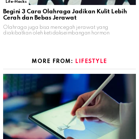
Life-Hacks
Begini 3 Cara Olahraga Jadikan Kulit Lebih
Cerah dan Bebas Jerawat
Olahraga juga bisa mencegah jerawat yang
diakibatkan oleh ketidakseimbangan hormon
MORE FROM:
LIFESTYLE