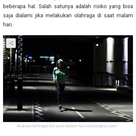
beberapa hal. Salah satunya adalah risiko yang bisa
saja dialami jika melakukan olahraga di saat malam
hari.
Ilustrasi olahraga lari saat malam hari via
kompas.com