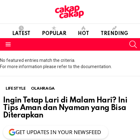
LATEST
POPULAR
HOT
TRENDING
S
Menu
No featured entries match the criteria.
For more information please refer to the documentation.
LIFESTYLE
OLAHRAGA
Ingin Tetap Lari di Malam Hari? Ini
Tips Aman dan Nyaman yang Bisa
Diterapkan
GET UPDATES IN YOUR NEWSFEED