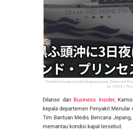
Gambar komposit dari kapal pesiar Diamond Prin
itu. [NHK / Yo
Dilansir dari
Business Insider
, Kamis
kepala departemen Penyakit Menular 
Tim Bantuan Medis Bencana Jepang, m
memantau kondisi kapal tersebut.