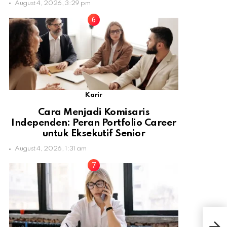
August 4, 2026, 3:29 pm
Karir
Cara Menjadi Komisaris
Independen: Peran Portfolio Career
untuk Eksekutif Senior
August 4, 2026, 1:31 am
Ter
Kuli