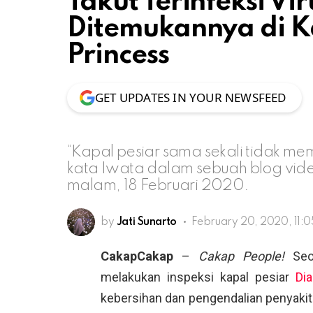
Takut Terinfeksi Vi
Ditemukannya di K
Princess
GET UPDATES IN YOUR NEWSFEED
“Kapal pesiar sama sekali tidak me
kata Iwata dalam sebuah blog vide
malam, 18 Februari 2020.
by
Jati Sunarto
February 20, 2020, 11:
CakapCakap
–
Cakap People!
Seor
melakukan inspeksi kapal pesiar
Di
kebersihan dan pengendalian penyakit 