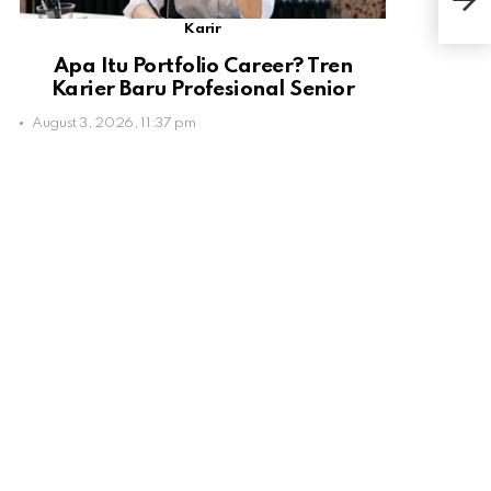
Ban
Karir
Apa Itu Portfolio Career? Tren
Karier Baru Profesional Senior
August 3, 2026, 11:37 pm