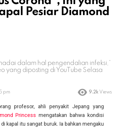
rus Corona”, Ini yang
apal Pesiar Diamond
madai dalam hal pengendalian infeksi,”
o yang diposting di YouTube Selasa
05 pm
9.2k
Views
ang profesor, ahli penyakit Jepang yang
amond Princess
mengatakan bahwa kondisi
di kapal itu sangat buruk. Ia bahkan mengaku