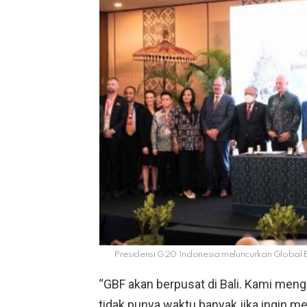
Presidensi G20 Indonesia meluncurkan Global B
“GBF akan berpusat di Bali. Kami meng
tidak punya waktu banyak jika ingin me