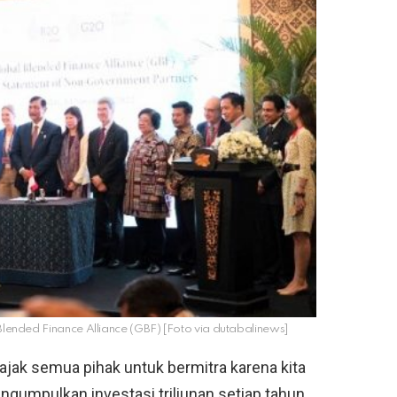
lended Finance Alliance (GBF) [Foto via dutabalinews]
ajak semua pihak untuk bermitra karena kita
ngumpulkan investasi triliunan setiap tahun