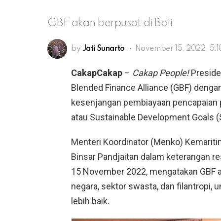
GBF akan berpusat di Bali
by
Jati Sunarto
November 15, 2022, 5:
CakapCakap
–
Cakap People!
Preside
Blended Finance Alliance (GBF) denga
kesenjangan pembiayaan pencapaian 
atau Sustainable Development Goals (
Menteri Koordinator (Menko) Kemarit
Binsar Pandjaitan dalam keterangan res
15 November 2022, mengatakan GBF 
negara, sektor swasta, dan filantrop
lebih baik.