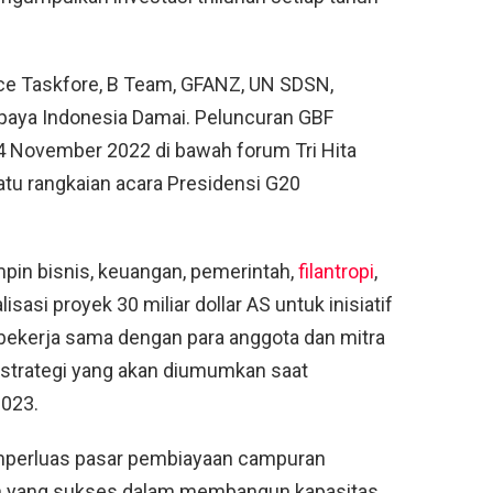
nce Taskfore, B Team, GFANZ, UN SDSN,
paya Indonesia Damai. Peluncuran GBF
 14 November 2022 di bawah forum Tri Hita
tu rangkaian acara Presidensi G20
in bisnis, keuangan, pemerintah,
filantropi
,
si proyek 30 miliar dollar AS untuk inisiatif
bekerja sama dengan para anggota dan mitra
strategi yang akan diumumkan saat
2023.
mperluas pasar pembiayaan campuran
an yang sukses dalam membangun kapasitas