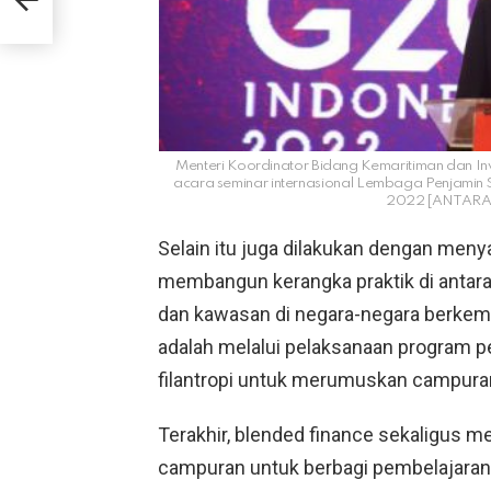
Menteri Koordinator Bidang Kemaritiman dan In
acara seminar internasional Lembaga Penjamin 
2022 [ANTARA/
Selain itu juga dilakukan dengan meny
membangun kerangka praktik di anta
dan kawasan di negara-negara berkemb
adalah melalui pelaksanaan program p
filantropi untuk merumuskan campur
Terakhir, blended finance sekaligus 
campuran untuk berbagi pembelajaran