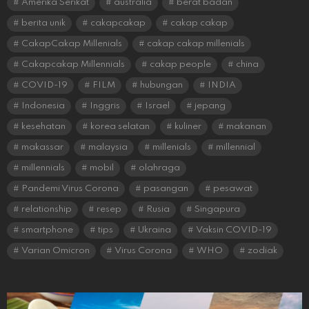
Amerika Serikat
australia
berat badan
berita unik
cakapcakap
cakap cakap
CakapCakap Millenials
cakap cakap millenials
Cakapcakap Millennials
cakap people
china
COVID-19
FILM
hubungan
INDIA
Indonesia
Inggris
Israel
jepang
kesehatan
korea selatan
kuliner
makanan
makassar
malaysia
millenials
millennial
millennials
mobil
olahraga
Pandemi Virus Corona
pasangan
pesawat
relationship
resep
Rusia
Singapura
smartphone
tips
Ukraina
Vaksin COVID-19
Varian Omicron
Virus Corona
WHO
zodiak