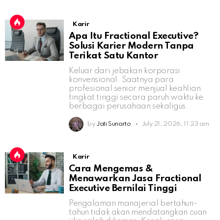
Karir
Apa Itu Fractional Executive?
Solusi Karier Modern Tanpa
Terikat Satu Kantor
Keluar dari jebakan korporasi
konvensional. Saatnya para
profesional senior menjual keahlian
tingkat tinggi secara paruh waktu ke
berbagai perusahaan sekaligus.
by
Jati Sunarto
July 21, 2026, 11:23 am
Karir
Cara Mengemas &
Menawarkan Jasa Fractional
Executive Bernilai Tinggi
Pengalaman manajerial bertahun-
tahun tidak akan mendatangkan cuan