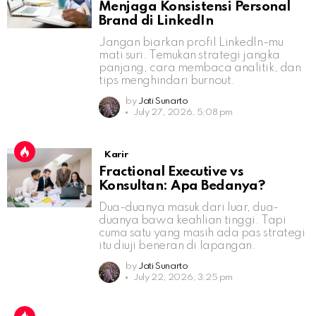
Menjaga Konsistensi Personal
Brand di LinkedIn
Jangan biarkan profil LinkedIn-mu
mati suri. Temukan strategi jangka
panjang, cara membaca analitik, dan
tips menghindari burnout.
by
Jati Sunarto
July 27, 2026, 5:08 pm
Karir
Fractional Executive vs
Konsultan: Apa Bedanya?
Dua-duanya masuk dari luar, dua-
duanya bawa keahlian tinggi. Tapi
cuma satu yang masih ada pas strategi
itu diuji beneran di lapangan.
by
Jati Sunarto
July 22, 2026, 3:25 pm