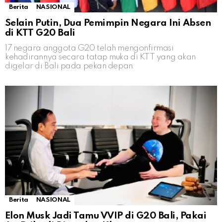
Berita
NASIONAL
Selain Putin, Dua Pemimpin Negara Ini Absen
di KTT G20 Bali
17 negara anggota G20 telah mengonfirmasi
kehadirannya secara tatap muka di KTT yang akan
digelar di Bali pada pekan depan
Berita
NASIONAL
Elon Musk Jadi Tamu VVIP di G20 Bali, Pakai