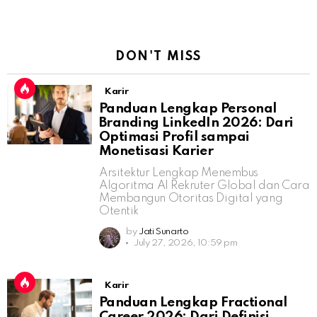
DON'T MISS
Karir
Panduan Lengkap Personal
Branding LinkedIn 2026: Dari
Optimasi Profil sampai
Monetisasi Karier
Arsitektur Lengkap Menembus
Algoritma AI Rekruter Global dan Cara
Membangun Otoritas Digital yang
Otentik
by
Jati Sunarto
July 27, 2026, 10:59 pm
Karir
Panduan Lengkap Fractional
Career 2026: Dari Definisi