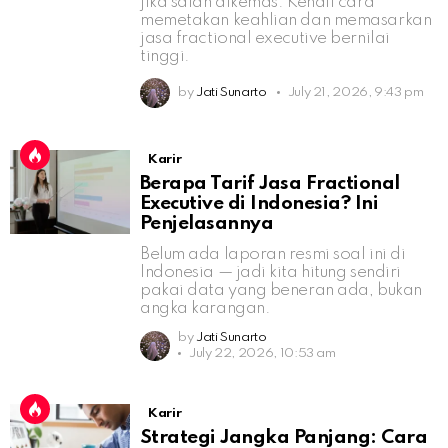
jika salah dikemas. Kenali cara
memetakan keahlian dan memasarkan
jasa fractional executive bernilai
tinggi.
by
Jati Sunarto
July 21, 2026, 9:43 pm
Karir
Berapa Tarif Jasa Fractional
Executive di Indonesia? Ini
Penjelasannya
Belum ada laporan resmi soal ini di
Indonesia — jadi kita hitung sendiri
pakai data yang beneran ada, bukan
angka karangan.
by
Jati Sunarto
July 22, 2026, 10:53 am
Karir
Strategi Jangka Panjang: Cara