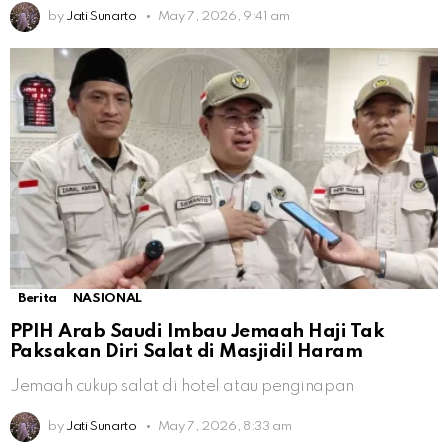
by
Jati Sunarto
May 7, 2026, 9:41 am
Berita
NASIONAL
PPIH Arab Saudi Imbau Jemaah Haji Tak
Paksakan Diri Salat di Masjidil Haram
Jemaah cukup salat di hotel atau penginapan
by
Jati Sunarto
May 7, 2026, 8:33 am