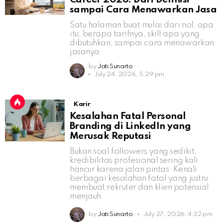
sampai Cara Menawarkan Jasa
Satu halaman buat mulai dari nol: apa
itu, berapa tarifnya, skill apa yang
dibutuhkan, sampai cara menawarkan
jasanya.
by
Jati Sunarto
July 24, 2026, 5:29 pm
Karir
Kesalahan Fatal Personal
Branding di LinkedIn yang
Merusak Reputasi
Bukan soal followers yang sedikit,
kredibilitas profesional sering kali
hancur karena jalan pintas. Kenali
berbagai kesalahan fatal yang justru
membuat rekruter dan klien potensial
menjauh.
by
Jati Sunarto
July 27, 2026, 4:32 pm