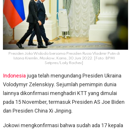
Presiden Joko Widodo bersama Presiden Rusia Vladimir Putin di
Istana Kremlin, Moskow, Kamis, 30 Juni 2022. [Foto: BPMI
Setpres/Laily Rachev]
Indonesia
juga telah mengundang Presiden Ukraina
Volodymyr Zelenskiyy. Sejumlah pemimpin dunia
lainnya dikonfirmasi menghadiri KTT yang dimulai
pada 15 November, termasuk Presiden AS Joe Biden
dan Presiden China Xi Jinping.
Jokowi mengkonfirmasi bahwa sudah ada 17 kepala