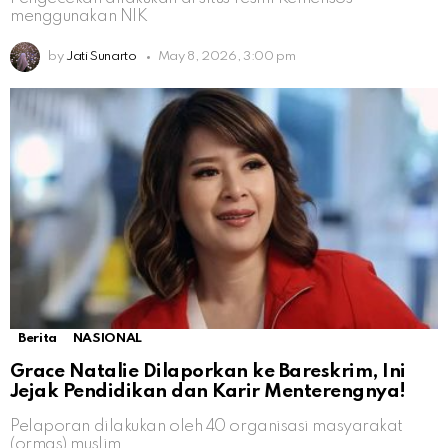
menggunakan NIK
by
Jati Sunarto
May 8, 2026, 3:00 pm
Berita
NASIONAL
Grace Natalie Dilaporkan ke Bareskrim, Ini
Jejak Pendidikan dan Karir Menterengnya!
Pelaporan dilakukan oleh 40 organisasi masyarakat
(ormas) muslim