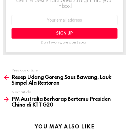
Get the best viral stories straight into your
inbox!
Email
address:
Don't worry, we don't spam
Previous article
See
more
Resep Udang Goreng Saus Bawang, Lauk
Simpel Ala Restoran
Next article
PM Australia Berharap Bertemu Presiden
China di KTT G20
YOU MAY ALSO LIKE