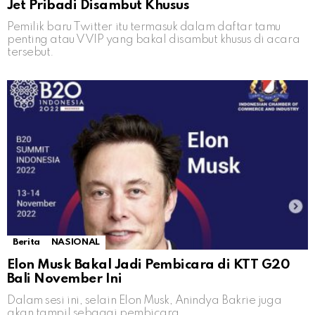
Jet Pribadi Disambut Khusus
Pemilik baru Twitter itu termasuk dalam daftar tamu
penting atau VVIP yang bakal disambut khusus di acara
tersebut.
Berita
NASIONAL
Elon Musk Bakal Jadi Pembicara di KTT G20
Bali November Ini
Dalam sesi ini, selain Elon Musk, Anindya Bakrie juga
akan tampil sebagai pembicara.