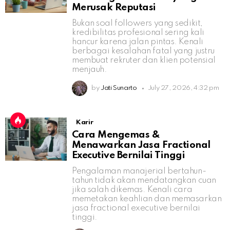
Merusak Reputasi
Bukan soal followers yang sedikit,
kredibilitas profesional sering kali
hancur karena jalan pintas. Kenali
berbagai kesalahan fatal yang justru
membuat rekruter dan klien potensial
menjauh.
by
Jati Sunarto
July 27, 2026, 4:32 pm
Karir
Cara Mengemas &
Menawarkan Jasa Fractional
Executive Bernilai Tinggi
Pengalaman manajerial bertahun-
tahun tidak akan mendatangkan cuan
jika salah dikemas. Kenali cara
memetakan keahlian dan memasarkan
jasa fractional executive bernilai
tinggi.