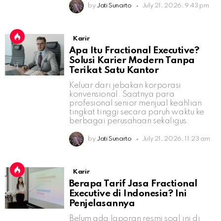
by
Jati Sunarto
July 21, 2026, 9:43 pm
Karir
Apa Itu Fractional Executive?
Solusi Karier Modern Tanpa
Terikat Satu Kantor
Keluar dari jebakan korporasi
konvensional. Saatnya para
profesional senior menjual keahlian
tingkat tinggi secara paruh waktu ke
berbagai perusahaan sekaligus.
by
Jati Sunarto
July 21, 2026, 11:23 am
Karir
Berapa Tarif Jasa Fractional
Executive di Indonesia? Ini
Penjelasannya
Belum ada laporan resmi soal ini di