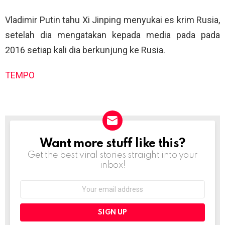
Vladimir Putin tahu Xi Jinping menyukai es krim Rusia,
setelah dia mengatakan kepada media pada pada
2016 setiap kali dia berkunjung ke Rusia.
TEMPO
Want more stuff like this?
NEWSLETTER
Get the best viral stories straight into your
inbox!
Email
address: