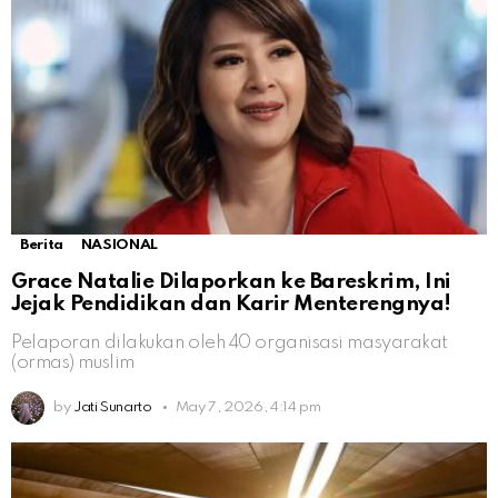
Berita
NASIONAL
Grace Natalie Dilaporkan ke Bareskrim, Ini
Jejak Pendidikan dan Karir Menterengnya!
Pelaporan dilakukan oleh 40 organisasi masyarakat
(ormas) muslim
by
Jati Sunarto
May 7, 2026, 4:14 pm