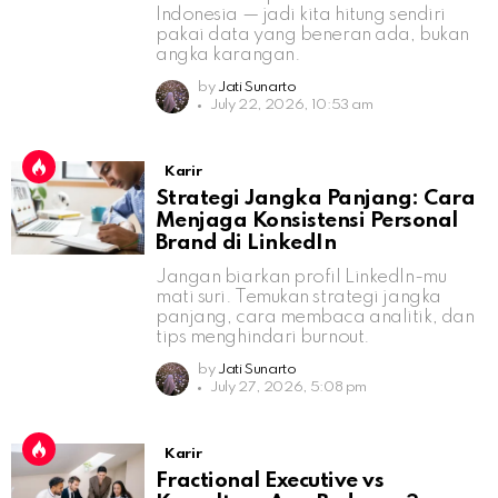
Indonesia — jadi kita hitung sendiri
pakai data yang beneran ada, bukan
angka karangan.
by
Jati Sunarto
July 22, 2026, 10:53 am
Karir
Strategi Jangka Panjang: Cara
Menjaga Konsistensi Personal
Brand di LinkedIn
Jangan biarkan profil LinkedIn-mu
mati suri. Temukan strategi jangka
panjang, cara membaca analitik, dan
tips menghindari burnout.
by
Jati Sunarto
July 27, 2026, 5:08 pm
Karir
Fractional Executive vs