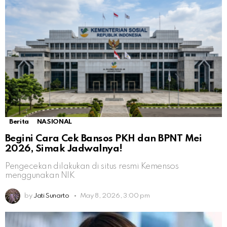
Berita
NASIONAL
Begini Cara Cek Bansos PKH dan BPNT Mei
2026, Simak Jadwalnya!
Pengecekan dilakukan di situs resmi Kemensos
menggunakan NIK
by
Jati Sunarto
May 8, 2026, 3:00 pm