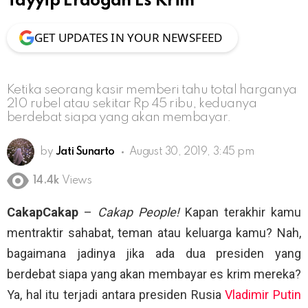
Tayyip Erdogan Es Krim
GET UPDATES IN YOUR NEWSFEED
Ketika seorang kasir memberi tahu total harganya
210 rubel atau sekitar Rp 45 ribu, keduanya
berdebat siapa yang akan membayar.
by
Jati Sunarto
August 30, 2019, 3:45 pm
14.4k
Views
CakapCakap
–
Cakap People!
Kapan terakhir kamu
mentraktir sahabat, teman atau keluarga kamu? Nah,
bagaimana jadinya jika ada dua presiden yang
berdebat siapa yang akan membayar es krim mereka?
Ya, hal itu terjadi antara presiden Rusia
Vladimir Putin