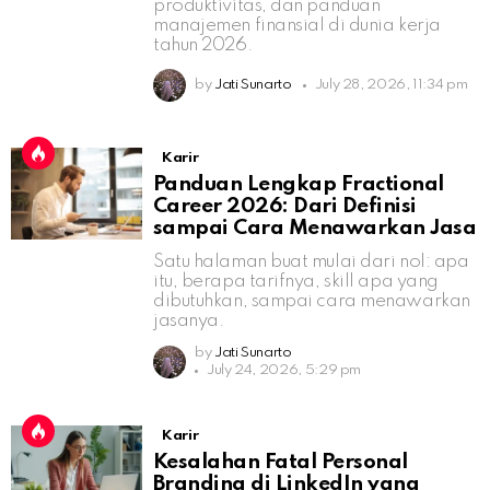
produktivitas, dan panduan
manajemen finansial di dunia kerja
tahun 2026.
by
Jati Sunarto
July 28, 2026, 11:34 pm
Karir
Panduan Lengkap Fractional
Career 2026: Dari Definisi
sampai Cara Menawarkan Jasa
Satu halaman buat mulai dari nol: apa
itu, berapa tarifnya, skill apa yang
dibutuhkan, sampai cara menawarkan
jasanya.
by
Jati Sunarto
July 24, 2026, 5:29 pm
Karir
Kesalahan Fatal Personal
Branding di LinkedIn yang