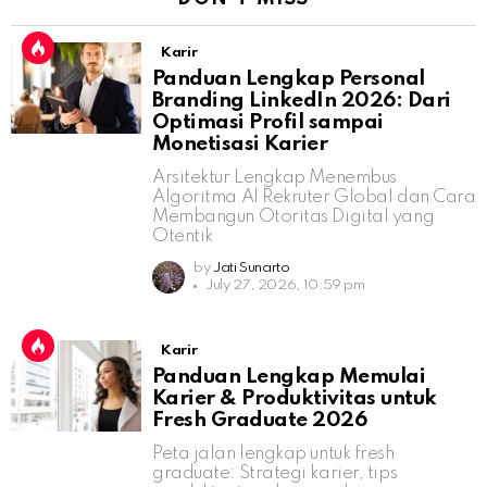
Karir
Panduan Lengkap Personal
Branding LinkedIn 2026: Dari
Optimasi Profil sampai
Monetisasi Karier
Arsitektur Lengkap Menembus
Algoritma AI Rekruter Global dan Cara
Membangun Otoritas Digital yang
Otentik
by
Jati Sunarto
July 27, 2026, 10:59 pm
Karir
Panduan Lengkap Memulai
Karier & Produktivitas untuk
Fresh Graduate 2026
Peta jalan lengkap untuk fresh
graduate: Strategi karier, tips