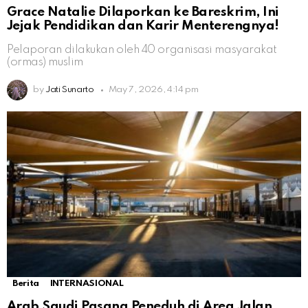
Grace Natalie Dilaporkan ke Bareskrim, Ini
Jejak Pendidikan dan Karir Menterengnya!
Pelaporan dilakukan oleh 40 organisasi masyarakat
(ormas) muslim
by
Jati Sunarto
May 7, 2026, 4:14 pm
Berita
INTERNASIONAL
Arab Saudi Pasang Peneduh di Area Jalan