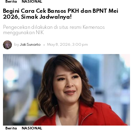
Berita
NASIONAL
Begini Cara Cek Bansos PKH dan BPNT Mei
2026, Simak Jadwalnya!
Pengecekan dilakukan di situs resmi Kemensos
menggunakan NIK
by
Jati Sunarto
May 8, 2026, 3:00 pm
Berita
NASIONAL