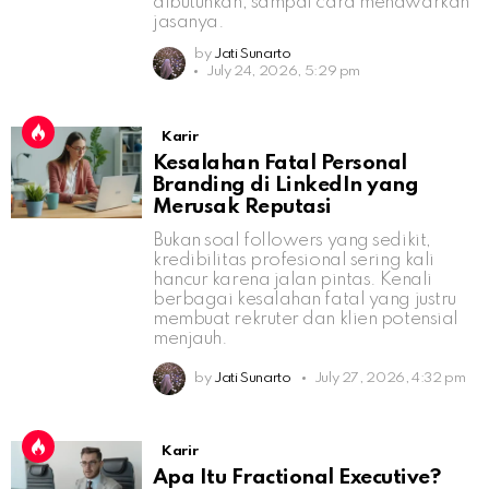
dibutuhkan, sampai cara menawarkan
jasanya.
by
Jati Sunarto
July 24, 2026, 5:29 pm
Karir
Kesalahan Fatal Personal
Branding di LinkedIn yang
Merusak Reputasi
Bukan soal followers yang sedikit,
kredibilitas profesional sering kali
hancur karena jalan pintas. Kenali
berbagai kesalahan fatal yang justru
membuat rekruter dan klien potensial
menjauh.
by
Jati Sunarto
July 27, 2026, 4:32 pm
Karir
Apa Itu Fractional Executive?