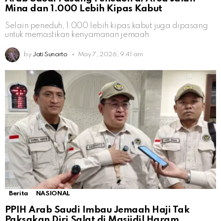
Mina dan 1.000 Lebih Kipas Kabut
Selain peneduh, 1.000 lebih kipas kabut juga dipasang
untuk memastikan kenyamanan jemaah
by
Jati Sunarto
May 7, 2026, 9:41 am
Berita
NASIONAL
PPIH Arab Saudi Imbau Jemaah Haji Tak
Paksakan Diri Salat di Masjidil Haram