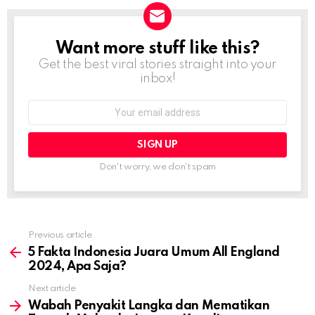
Want more stuff like this?
NEWSLETTER
Get the best viral stories straight into your
inbox!
Email
address:
Don't worry, we don't spam
Previous article
See
more
5 Fakta Indonesia Juara Umum All England
2024, Apa Saja?
Next article
Wabah Penyakit Langka dan Mematikan