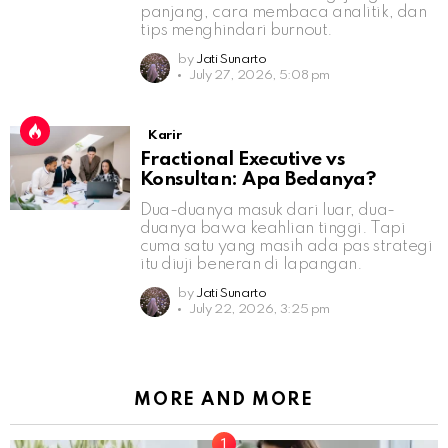
panjang, cara membaca analitik, dan
tips menghindari burnout.
by
Jati Sunarto
July 27, 2026, 5:08 pm
Karir
Fractional Executive vs
Konsultan: Apa Bedanya?
Dua-duanya masuk dari luar, dua-
duanya bawa keahlian tinggi. Tapi
cuma satu yang masih ada pas strategi
itu diuji beneran di lapangan.
by
Jati Sunarto
July 22, 2026, 3:25 pm
MORE AND MORE