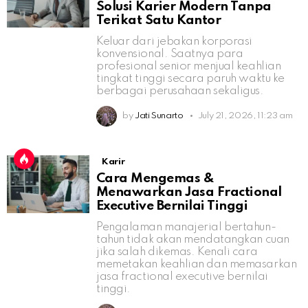
Solusi Karier Modern Tanpa
Terikat Satu Kantor
Keluar dari jebakan korporasi
konvensional. Saatnya para
profesional senior menjual keahlian
tingkat tinggi secara paruh waktu ke
berbagai perusahaan sekaligus.
by
Jati Sunarto
July 21, 2026, 11:23 am
Karir
Cara Mengemas &
Menawarkan Jasa Fractional
Executive Bernilai Tinggi
Pengalaman manajerial bertahun-
tahun tidak akan mendatangkan cuan
jika salah dikemas. Kenali cara
memetakan keahlian dan memasarkan
jasa fractional executive bernilai
tinggi.