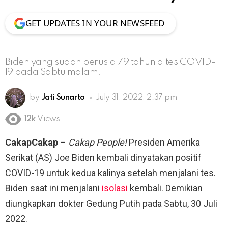
GET UPDATES IN YOUR NEWSFEED
Biden yang sudah berusia 79 tahun dites COVID-
19 pada Sabtu malam.
by
Jati Sunarto
July 31, 2022, 2:37 pm
12k
Views
CakapCakap
–
Cakap People!
Presiden Amerika
Serikat (AS) Joe Biden kembali dinyatakan positif
COVID-19 untuk kedua kalinya setelah menjalani tes.
Biden saat ini menjalani
isolasi
kembali. Demikian
diungkapkan dokter Gedung Putih pada Sabtu, 30 Juli
2022.