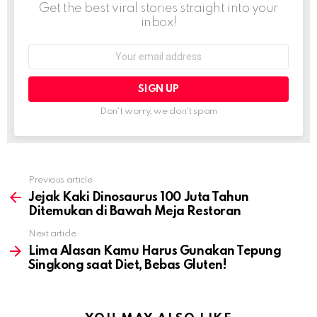
Get the best viral stories straight into your
inbox!
Email
address:
Don't worry, we don't spam
Previous article
See
more
Jejak Kaki Dinosaurus 100 Juta Tahun
Ditemukan di Bawah Meja Restoran
Next article
Lima Alasan Kamu Harus Gunakan Tepung
Singkong saat Diet, Bebas Gluten!