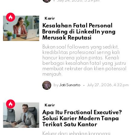
July 24, 2026, 5:29 pm
Karir
Kesalahan Fatal Personal
Branding di LinkedIn yang
Merusak Reputasi
Bukan soal followers yang sedikit,
kredibilitas profesional sering kali
hancur karena jalan pintas. Kenali
berbagai kesalahan fatal yang justru
membuat rekruter dan klien potensial
menjauh.
by
Jati Sunarto
July 27, 2026, 4:32 pm
Karir
Apa Itu Fractional Executive?
Solusi Karier Modern Tanpa
Terikat Satu Kantor
Keluar dari jebakan korporasi