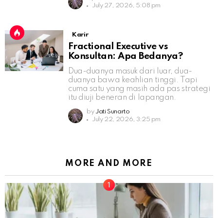
July 27, 2026, 5:08 pm
Karir
Fractional Executive vs
Konsultan: Apa Bedanya?
Dua-duanya masuk dari luar, dua-
duanya bawa keahlian tinggi. Tapi
cuma satu yang masih ada pas strategi
itu diuji beneran di lapangan.
by
Jati Sunarto
July 22, 2026, 3:25 pm
MORE AND MORE