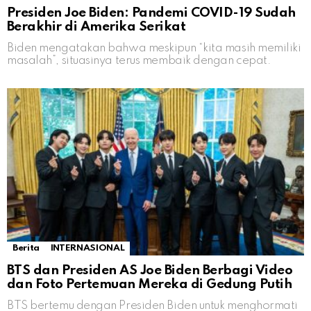
Presiden Joe Biden: Pandemi COVID-19 Sudah
Berakhir di Amerika Serikat
Biden mengatakan bahwa meskipun “kita masih memiliki
masalah”, situasinya terus membaik dengan cepat.
Berita
INTERNASIONAL
BTS dan Presiden AS Joe Biden Berbagi Video
dan Foto Pertemuan Mereka di Gedung Putih
BTS bertemu dengan Presiden Biden untuk menghormati