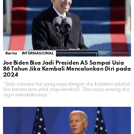
Berita
INTERNASIONAL
Joe Biden Bisa Jadi Presiden AS Sampai Usia
86 Tahun Jika Kembali Mencalonkan Diri pada
2024
“Satu-satunya hal yang saya dengar dia katakan adalah
dia berencana untuk maju kembali. Dan saya senang dia
ingin melakukannya.”