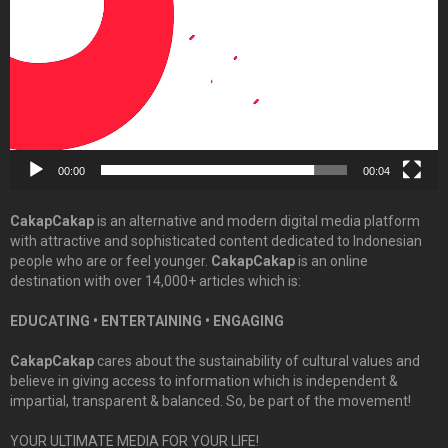
00:00
00:04
CakapCakap
is an alternative and modern digital media platform
with attractive and sophisticated content dedicated to Indonesian
people who are or feel younger.
CakapCakap
is an online
destination with over 14,000+ articles which is:
EDUCATING • ENTERTAINING • ENGAGING
CakapCakap
cares about the sustainability of cultural values and
believe in giving access to information which is independent &
impartial, transparent & balanced. So, be part of the movement!
YOUR ULTIMATE MEDIA FOR YOUR LIFE!