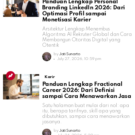
Panduan Lengkap Personal
Branding LinkedIn 2026: Dari
Optimasi Profil sampai
Monetisasi Karier
Arsitektur Lengkap Menembus
Algoritma AI Rekruter Global dan Cara
Membangun Otoritas Digital yang
Otentik
by
Jati Sunarto
July 27, 2026, 10:59 pm
Karir
Panduan Lengkap Fractional
Career 2026: Dari Definisi
sampai Cara Menawarkan Jasa
Satu halaman buat mulai dari nol: apa
itu, berapa tarifnya, skill apa yang
dibutuhkan, sampai cara menawarkan
jasanya.
by
Jati Sunarto