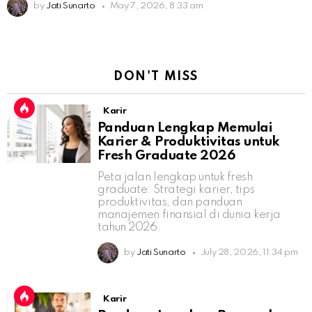
by
Jati Sunarto
May 7, 2026, 8:33 am
DON'T MISS
Karir
Panduan Lengkap Memulai
Karier & Produktivitas untuk
Fresh Graduate 2026
Peta jalan lengkap untuk fresh
graduate: Strategi karier, tips
produktivitas, dan panduan
manajemen finansial di dunia kerja
tahun 2026.
by
Jati Sunarto
July 28, 2026, 11:34 pm
Karir