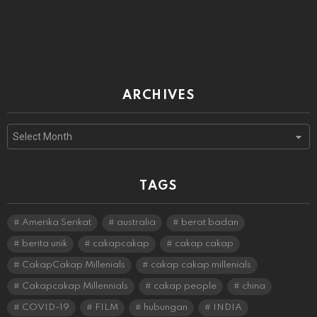
ARCHIVES
Archives
TAGS
Amerika Serikat
australia
berat badan
berita unik
cakapcakap
cakap cakap
CakapCakap Millenials
cakap cakap millenials
Cakapcakap Millennials
cakap people
china
COVID-19
FILM
hubungan
INDIA