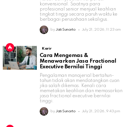
konvensional. Saatnya para
profesional senior menjual keahlian
tingkat tinggi secara paruh waktu ke
berbagai perusahaan sekaligus.
by
Jati Sunarto
July 21, 2026, 11:23 am
Karir
Cara Mengemas &
Menawarkan Jasa Fractional
Executive Bernilai Tinggi
Pengalaman manajerial bertahun-
tahun tidak akan mendatangkan cuan
jika salah dikemas. Kenali cara
memetakan keahlian dan memasarkan
jasa fractional executive bernilai
tinggi.
by
Jati Sunarto
July 21, 2026, 9:43 pm