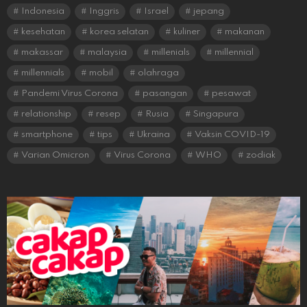
Indonesia
Inggris
Israel
jepang
kesehatan
korea selatan
kuliner
makanan
makassar
malaysia
millenials
millennial
millennials
mobil
olahraga
Pandemi Virus Corona
pasangan
pesawat
relationship
resep
Rusia
Singapura
smartphone
tips
Ukraina
Vaksin COVID-19
Varian Omicron
Virus Corona
WHO
zodiak