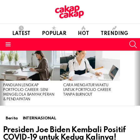
LATEST
POPULAR
HOT
TRENDING
S
Menu
LATEST
STORIES
PANDUAN LENGKAP
CARA MENGATUR WAKTU
PORTFOLIO CAREER: SENI
UNTUK PORTFOLIO CAREER
MENGELOLA BANYAK PERAN
TANPA BURNOUT
& PENDAPATAN
Berita
INTERNASIONAL
Presiden Joe Biden Kembali Positif
COVID-19 untuk Kedua Kalinya!