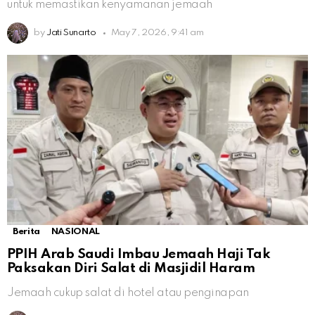
untuk memastikan kenyamanan jemaah
by
Jati Sunarto
May 7, 2026, 9:41 am
Berita
NASIONAL
PPIH Arab Saudi Imbau Jemaah Haji Tak
Paksakan Diri Salat di Masjidil Haram
Jemaah cukup salat di hotel atau penginapan