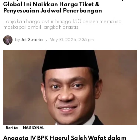
Global Ini Naikkan Harga Tiket &
Penyesuaian Jadwal Penerbangan
Lonjakan harga avtur hingga 150 persen memaksa
maskapai ambil langkah drastis
by
Jati Sunarto
May 10, 2026, 2:35 pm
Berita
NASIONAL
Anggota IV BPK Haerul Saleh Wafat dalam