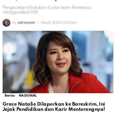
Pengecekan dilakukan di situs resmi Kemensos
menggunakan NIK
by
Jati Sunarto
May 8, 2026, 3:00 pm
Berita
NASIONAL
Grace Natalie Dilaporkan ke Bareskrim, Ini
Jejak Pendidikan dan Karir Menterengnya!