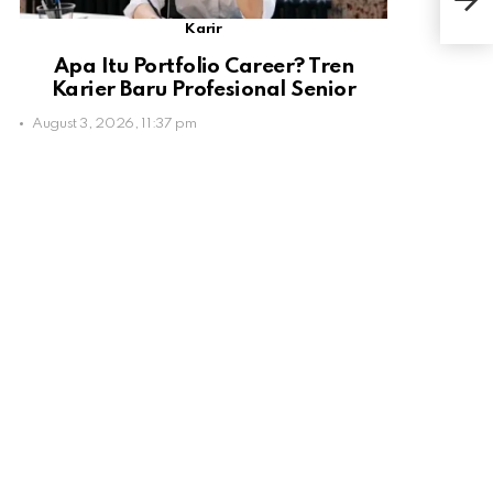
Jad
Karir
Apa Itu Portfolio Career? Tren
Karier Baru Profesional Senior
August 3, 2026, 11:37 pm