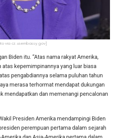
to via cz.usembassy.gov]
 Biden itu. “Atas nama rakyat Amerika,
n atas kepemimpinannya yang luar biasa
 atas pengabdiannya selama puluhan tahun
X. “Saya merasa terhormat mendapat dukungan
untuk mendapatkan dan memenangi pencalonan
i Wakil Presiden Amerika mendampingi Biden
 presiden perempuan pertama dalam sejarah
ka-Amerika dan Asia-Amerika pertama dalam