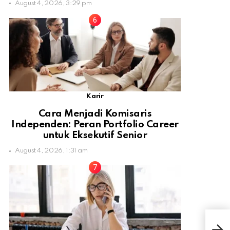
August 4, 2026, 3:29 pm
Karir
Cara Menjadi Komisaris
Independen: Peran Portfolio Career
untuk Eksekutif Senior
August 4, 2026, 1:31 am
Kam
Tru