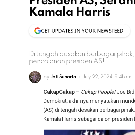
Presiden AS, Sera
Kamala Harris
GET UPDATES IN YOUR NEWSFEED
Di tengah desakan berbagai pihak,
pencalonan presiden AS!
by
Jati Sunarto
July 22, 2024, 9:41 am
CakapCakap
–
Cakap People!
Joe Bid
Demokrat, akhirnya menyatakan mundur
(AS) di tengah desakan berbagai piha
Kamala Harris sebagai calon presiden b