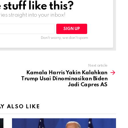
tuff like this?
ries straight into your inbox!
Don't worry, we don't spam
Next article
Kamala Harris Yakin Kalahkan
Trump Usai Dinominasikan Biden
Jadi Capres AS
Y ALSO LIKE