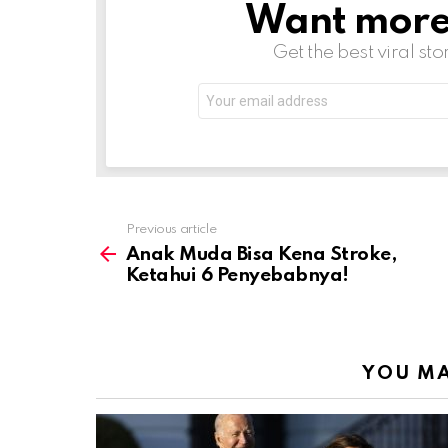
Want more s
NEWSLETTER
Get the best viral sto
Email
address:
Previous article
See
more
Anak Muda Bisa Kena Stroke,
Ketahui 6 Penyebabnya!
YOU MA