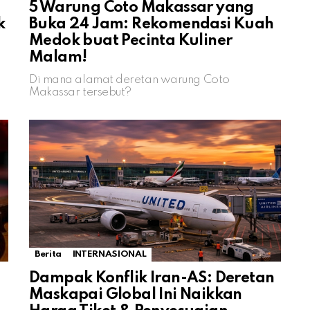
5 Warung Coto Makassar yang
k
Buka 24 Jam: Rekomendasi Kuah
Medok buat Pecinta Kuliner
Malam!
Di mana alamat deretan warung Coto
Makassar tersebut?
Berita
INTERNASIONAL
Dampak Konflik Iran-AS: Deretan
Maskapai Global Ini Naikkan