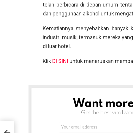
telah berbicara di depan umum tent
dan penggunaan alkohol untuk mengat
Kematiannya menyebabkan banyak ke
industri musik, termasuk mereka yan
di luar hotel.
Klik
DI SINI
untuk meneruskan memba
Want more s
NEWSLETTER
Get the best viral sto
Email
tan
address:
elum