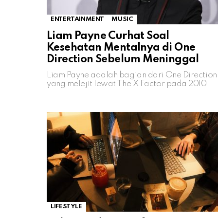
ENTERTAINMENT
MUSIC
Liam Payne Curhat Soal
Kesehatan Mentalnya di One
Direction Sebelum Meninggal
Liam Payne adalah bagian dari One Direction
yang melejit lewat The X Factor pada 2010
LIFESTYLE