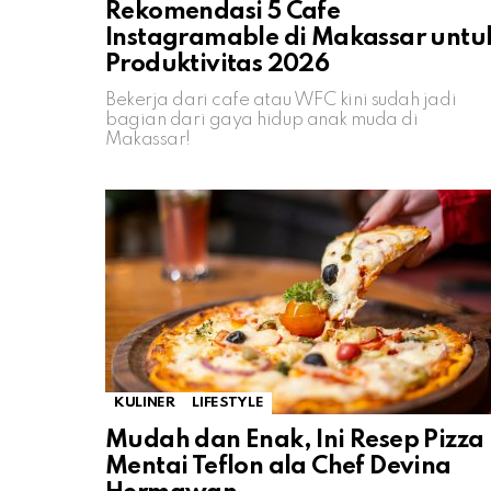
Rekomendasi 5 Cafe
Instagramable di Makassar untu
Produktivitas 2026
Bekerja dari cafe atau WFC kini sudah jadi
bagian dari gaya hidup anak muda di
Makassar!
KULINER
LIFESTYLE
Mudah dan Enak, Ini Resep Pizza
Mentai Teflon ala Chef Devina