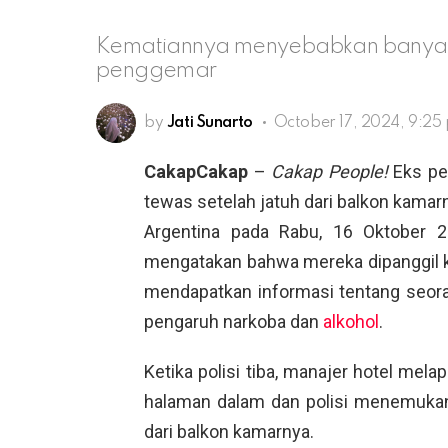
Kematiannya menyebabkan banyak 
penggemar
by
Jati Sunarto
October 17, 2024, 9:25
CakapCakap
–
Cakap People!
Eks pe
tewas setelah jatuh dari balkon kamarny
Argentina pada Rabu, 16 Oktober 20
mengatakan bahwa mereka dipanggil k
mendapatkan informasi tentang seora
pengaruh narkoba dan
alkohol
.
Ketika polisi tiba, manajer hotel mel
halaman dalam dan polisi menemukan 
dari balkon kamarnya.