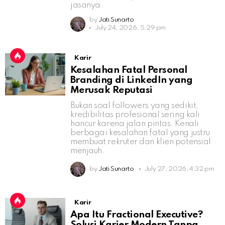
jasanya.
by
Jati Sunarto
July 24, 2026, 5:29 pm
Karir
Kesalahan Fatal Personal
Branding di LinkedIn yang
Merusak Reputasi
Bukan soal followers yang sedikit,
kredibilitas profesional sering kali
hancur karena jalan pintas. Kenali
berbagai kesalahan fatal yang justru
membuat rekruter dan klien potensial
menjauh.
by
Jati Sunarto
July 27, 2026, 4:32 pm
Karir
Apa Itu Fractional Executive?
Solusi Karier Modern Tanpa