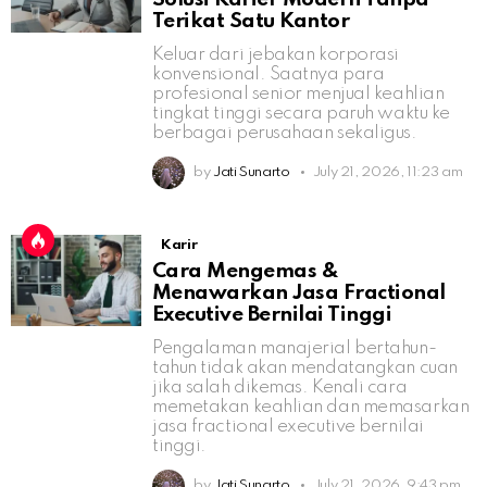
Terikat Satu Kantor
Keluar dari jebakan korporasi
konvensional. Saatnya para
profesional senior menjual keahlian
tingkat tinggi secara paruh waktu ke
berbagai perusahaan sekaligus.
by
Jati Sunarto
July 21, 2026, 11:23 am
Karir
Cara Mengemas &
Menawarkan Jasa Fractional
Executive Bernilai Tinggi
Pengalaman manajerial bertahun-
tahun tidak akan mendatangkan cuan
jika salah dikemas. Kenali cara
memetakan keahlian dan memasarkan
jasa fractional executive bernilai
tinggi.
by
Jati Sunarto
July 21, 2026, 9:43 pm