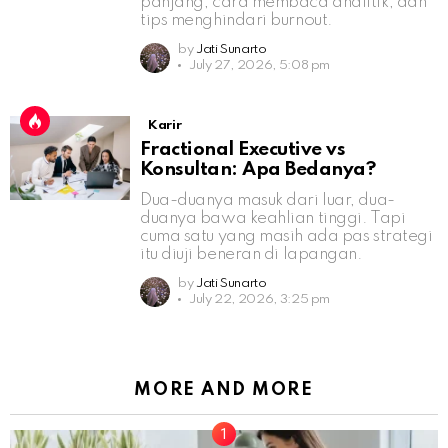
panjang, cara membaca analitik, dan
tips menghindari burnout.
by
Jati Sunarto
July 27, 2026, 5:08 pm
Karir
Fractional Executive vs
Konsultan: Apa Bedanya?
Dua-duanya masuk dari luar, dua-
duanya bawa keahlian tinggi. Tapi
cuma satu yang masih ada pas strategi
itu diuji beneran di lapangan.
by
Jati Sunarto
July 22, 2026, 3:25 pm
MORE AND MORE