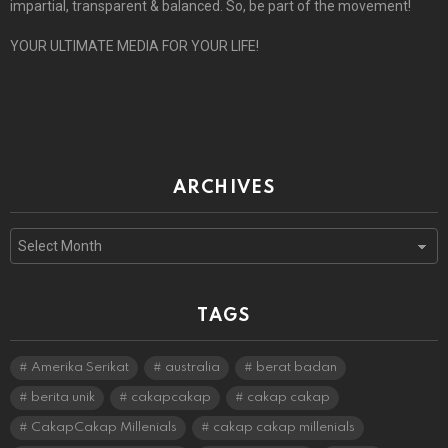
impartial, transparent & balanced. So, be part of the movement!
YOUR ULTIMATE MEDIA FOR YOUR LIFE!
ARCHIVES
Archives
TAGS
Amerika Serikat
australia
berat badan
berita unik
cakapcakap
cakap cakap
CakapCakap Millenials
cakap cakap millenials