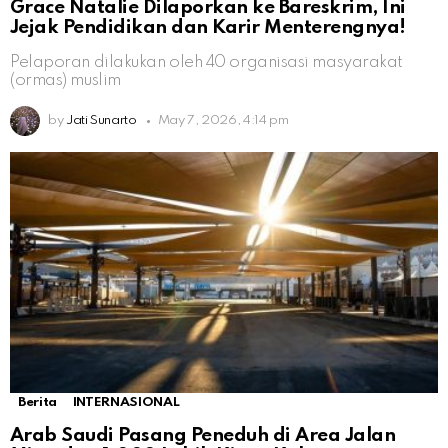
Grace Natalie Dilaporkan ke Bareskrim, Ini
Jejak Pendidikan dan Karir Menterengnya!
Pelaporan dilakukan oleh 40 organisasi masyarakat
(ormas) muslim
by
Jati Sunarto
May 7, 2026, 4:14 pm
Berita
INTERNASIONAL
Arab Saudi Pasang Peneduh di Area Jalan