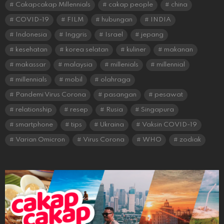
Cakapcakap Millennials
cakap people
china
COVID-19
FILM
hubungan
INDIA
Indonesia
Inggris
Israel
jepang
kesehatan
korea selatan
kuliner
makanan
makassar
malaysia
millenials
millennial
millennials
mobil
olahraga
Pandemi Virus Corona
pasangan
pesawat
relationship
resep
Rusia
Singapura
smartphone
tips
Ukraina
Vaksin COVID-19
Varian Omicron
Virus Corona
WHO
zodiak