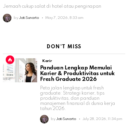
Jemaah cukup salat di hotel atau penginapan
by
Jati Sunarto
May 7, 2026, 8:33 am
DON'T MISS
Karir
Panduan Lengkap Memulai
Karier & Produktivitas untuk
Fresh Graduate 2026
Peta jalan lengkap untuk fresh
graduate: Strategi karier, tips
produktivitas, dan panduan
manajemen finansial di dunia kerja
tahun 2026.
by
Jati Sunarto
July 28, 2026, 11:34 pm