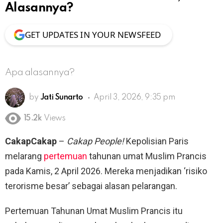
Alasannya?
GET UPDATES IN YOUR NEWSFEED
Apa alasannya?
by
Jati Sunarto
April 3, 2026, 9:35 pm
15.2k
Views
CakapCakap
–
Cakap People!
Kepolisian Paris
melarang
pertemuan
tahunan umat Muslim Prancis
pada Kamis, 2 April 2026. Mereka menjadikan ‘risiko
terorisme besar’ sebagai alasan pelarangan.
Pertemuan Tahunan Umat Muslim Prancis itu