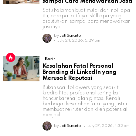
sampai Cara Menawarkan Jasa
Satu halaman buat mulai dari nol: apa
itu, berapa tarifnya, skill apa yang
dibutuhkan, sampai cara menawarkan
jasanya.
by
Jati Sunarto
July 24, 2026, 5:29 pm
Karir
Kesalahan Fatal Personal
Branding di LinkedIn yang
Merusak Reputasi
Bukan soal followers yang sedikit,
kredibilitas profesional sering kali
hancur karena jalan pintas. Kenali
berbagai kesalahan fatal yang justru
membuat rekruter dan klien potensial
menjauh.
by
Jati Sunarto
July 27, 2026, 4:32 pm