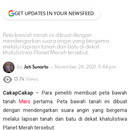
GET UPDATES IN YOUR NEWSFEED
Peta bawah tanah ini dibuat dengan
mendengarkan suara angin yang bergema
melalui lapisan tanah dan batu di dekat
khatulistiwa Planet Merah tersebut.
by
Jati Sunarto
November 26, 2021, 11:44 pm
13.7k
Views
CakapCakap
– Para peneliti membuat peta bawah
tanah
Mars
pertama. Peta bawah tanah ini dibuat
dengan mendengarkan suara angin yang bergema
melalui lapisan tanah dan batu di dekat khatulistiwa
Planet Merah tersebut.