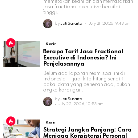
memetakan keahlian dan memasarkan
jasa fractional executive bernilai
tinggi.
by
Jati Sunarto
July 21, 2026, 9:43 pm
Karir
Berapa Tarif Jasa Fractional
Executive di Indonesia? Ini
Penjelasannya
Belum ada laporan resmi soal ini di
Indonesia — jadi kita hitung sendiri
pakai data yang beneran ada, bukan
angka karangan.
by
Jati Sunarto
July 22, 2026, 10:53 am
Karir
Strategi Jangka Panjang: Cara
Menjaga Konsistensi Personal