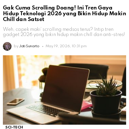
Gak Cuma Scrolling Doang! Ini Tren Gaya
Hidup Teknologi 2026 yang Bikin Hidup Makin
Chill dan Satset
Weh, capek maki’ scrolling medsos terus? Intip tren
gadget 2026 yang bikin hidup makin chill dan anti-stres!
by
Jati Sunarto
May 19, 2026, 10:31 pm
SCI-TECH