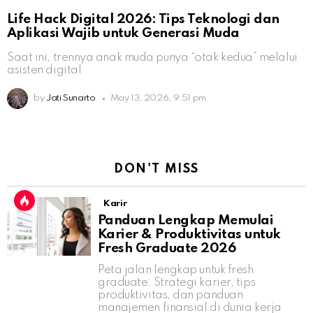
Life Hack Digital 2026: Tips Teknologi dan
Aplikasi Wajib untuk Generasi Muda
Saat ini, trennya anak muda punya “otak kedua” melalui
asisten digital
by
Jati Sunarto
May 13, 2026, 9:51 pm
DON'T MISS
Karir
Panduan Lengkap Memulai
Karier & Produktivitas untuk
Fresh Graduate 2026
Peta jalan lengkap untuk fresh
graduate: Strategi karier, tips
produktivitas, dan panduan
manajemen finansial di dunia kerja