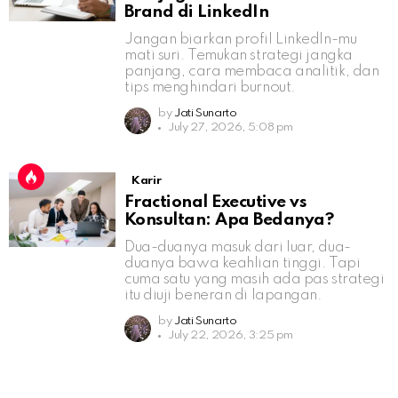
Brand di LinkedIn
Jangan biarkan profil LinkedIn-mu
mati suri. Temukan strategi jangka
panjang, cara membaca analitik, dan
tips menghindari burnout.
by
Jati Sunarto
July 27, 2026, 5:08 pm
Karir
Fractional Executive vs
Konsultan: Apa Bedanya?
Dua-duanya masuk dari luar, dua-
duanya bawa keahlian tinggi. Tapi
cuma satu yang masih ada pas strategi
itu diuji beneran di lapangan.
by
Jati Sunarto
July 22, 2026, 3:25 pm