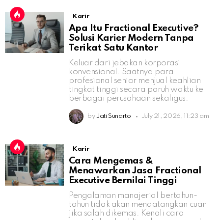
Karir
Apa Itu Fractional Executive?
Solusi Karier Modern Tanpa
Terikat Satu Kantor
Keluar dari jebakan korporasi
konvensional. Saatnya para
profesional senior menjual keahlian
tingkat tinggi secara paruh waktu ke
berbagai perusahaan sekaligus.
by
Jati Sunarto
July 21, 2026, 11:23 am
Karir
Cara Mengemas &
Menawarkan Jasa Fractional
Executive Bernilai Tinggi
Pengalaman manajerial bertahun-
tahun tidak akan mendatangkan cuan
jika salah dikemas. Kenali cara