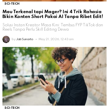
SCI-TECH
Mau Terkenal tapi Mager? Ini 4 Trik Rahasia
Bikin Konten Short Pakai AI Tanpa Ribet Edit!
Solusi Instan Kreator Masa Kini: Tembus FYP TikTok dan
Reels Tanpa Perlu Skill Editing Dewa
by
Jati Sunarto
May 21, 2026, 12:43 am
SCI-TECH