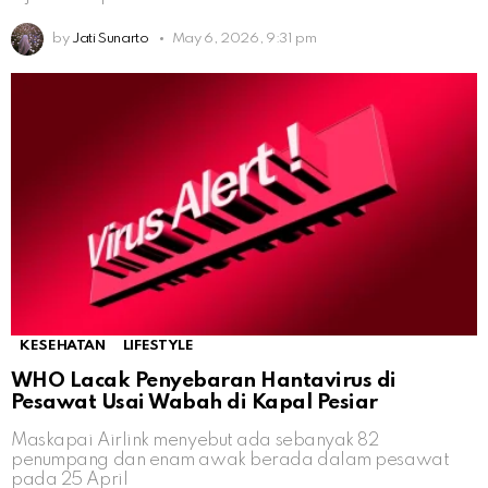
by
Jati Sunarto
May 6, 2026, 9:31 pm
KESEHATAN
LIFESTYLE
WHO Lacak Penyebaran Hantavirus di
Pesawat Usai Wabah di Kapal Pesiar
Maskapai Airlink menyebut ada sebanyak 82
penumpang dan enam awak berada dalam pesawat
pada 25 April