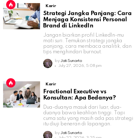
Karir
Strategi Jangka Panjang: Cara
Menjaga Konsistensi Personal
Brand di LinkedIn
Jangan biarkan profil LinkedIn-mu
mati suri. Temukan strategi jangka
panjang, cara membaca analitik, dan
tips menghindari burnout.
by
Jati Sunarto
July 27, 2026, 5:08 pm
Karir
Fractional Executive vs
Konsultan: Apa Bedanya?
Dua-duanya masuk dari luar, dua-
duanya bawa keahlian tinggi. Tapi
cuma satu yang masih ada pas strategi
itu diuji beneran di lapangan.
by
Jati Sunarto
July 22, 2026, 3:25 pm