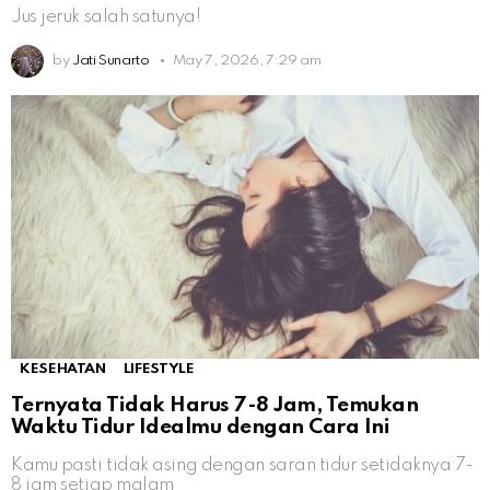
Jus jeruk salah satunya!
by
Jati Sunarto
May 7, 2026, 7:29 am
KESEHATAN
LIFESTYLE
Ternyata Tidak Harus 7-8 Jam, Temukan
Waktu Tidur Idealmu dengan Cara Ini
Kamu pasti tidak asing dengan saran tidur setidaknya 7-
8 jam setiap malam