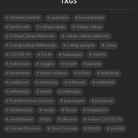
TAGS
Amerika Serikat
australia
berat badan
berita unik
cakapcakap
cakap cakap
CakapCakap Millenials
cakap cakap millenials
Cakapcakap Millennials
cakap people
china
COVID-19
FILM
hubungan
INDIA
Indonesia
Inggris
Israel
jepang
kesehatan
korea selatan
kuliner
makanan
makassar
malaysia
millenials
millennial
millennials
mobil
olahraga
Pandemi Virus Corona
pasangan
pesawat
relationship
resep
Rusia
Singapura
smartphone
tips
Ukraina
Vaksin COVID-19
Varian Omicron
Virus Corona
WHO
zodiak