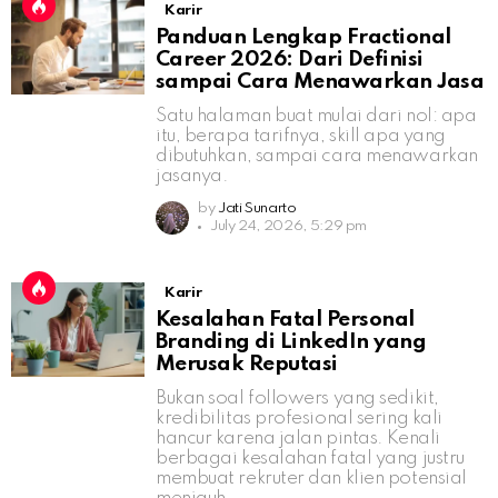
Karir
Panduan Lengkap Fractional
Career 2026: Dari Definisi
sampai Cara Menawarkan Jasa
Satu halaman buat mulai dari nol: apa
itu, berapa tarifnya, skill apa yang
dibutuhkan, sampai cara menawarkan
jasanya.
by
Jati Sunarto
July 24, 2026, 5:29 pm
Karir
Kesalahan Fatal Personal
Branding di LinkedIn yang
Merusak Reputasi
Bukan soal followers yang sedikit,
kredibilitas profesional sering kali
hancur karena jalan pintas. Kenali
berbagai kesalahan fatal yang justru
membuat rekruter dan klien potensial