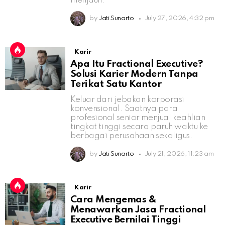
menjauh.
by
Jati Sunarto
July 27, 2026, 4:32 pm
Karir
Apa Itu Fractional Executive?
Solusi Karier Modern Tanpa
Terikat Satu Kantor
Keluar dari jebakan korporasi
konvensional. Saatnya para
profesional senior menjual keahlian
tingkat tinggi secara paruh waktu ke
berbagai perusahaan sekaligus.
by
Jati Sunarto
July 21, 2026, 11:23 am
Karir
Cara Mengemas &
Menawarkan Jasa Fractional
Executive Bernilai Tinggi