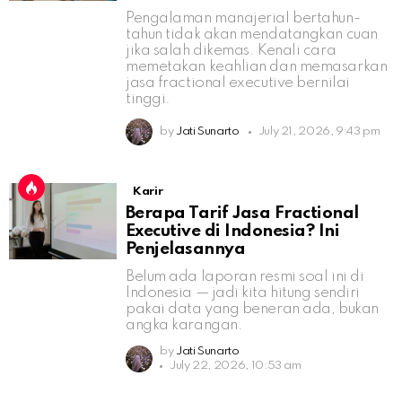
Pengalaman manajerial bertahun-
tahun tidak akan mendatangkan cuan
jika salah dikemas. Kenali cara
memetakan keahlian dan memasarkan
jasa fractional executive bernilai
tinggi.
by
Jati Sunarto
July 21, 2026, 9:43 pm
Karir
Berapa Tarif Jasa Fractional
Executive di Indonesia? Ini
Penjelasannya
Belum ada laporan resmi soal ini di
Indonesia — jadi kita hitung sendiri
pakai data yang beneran ada, bukan
angka karangan.
by
Jati Sunarto
July 22, 2026, 10:53 am