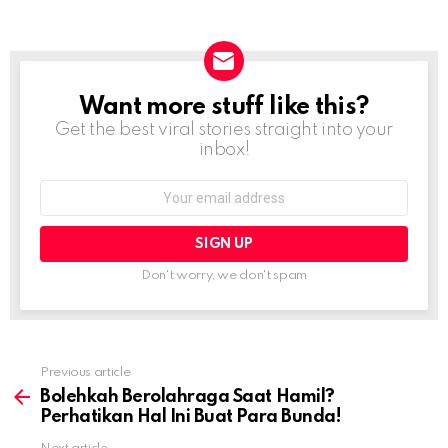
Want more stuff like this?
NEWSLETTER
Get the best viral stories straight into your
inbox!
Email
address:
Don't worry, we don't spam
Previous article
See
more
Bolehkah Berolahraga Saat Hamil?
Perhatikan Hal Ini Buat Para Bunda!