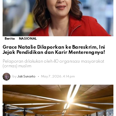
Berita
NASIONAL
Grace Natalie Dilaporkan ke Bareskrim, Ini
Jejak Pendidikan dan Karir Menterengnya!
Pelaporan dilakukan oleh 40 organisasi masyarakat
(ormas) muslim
by
Jati Sunarto
May 7, 2026, 4:14 pm