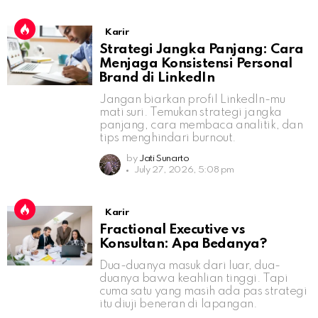
Karir
Strategi Jangka Panjang: Cara
Menjaga Konsistensi Personal
Brand di LinkedIn
Jangan biarkan profil LinkedIn-mu
mati suri. Temukan strategi jangka
panjang, cara membaca analitik, dan
tips menghindari burnout.
by
Jati Sunarto
July 27, 2026, 5:08 pm
Karir
Fractional Executive vs
Konsultan: Apa Bedanya?
Dua-duanya masuk dari luar, dua-
duanya bawa keahlian tinggi. Tapi
cuma satu yang masih ada pas strategi
itu diuji beneran di lapangan.