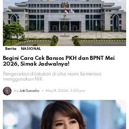
Berita
NASIONAL
Begini Cara Cek Bansos PKH dan BPNT Mei
2026, Simak Jadwalnya!
Pengecekan dilakukan di situs resmi Kemensos
menggunakan NIK
by
Jati Sunarto
May 8, 2026, 3:00 pm