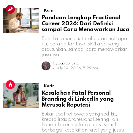
Karir
Panduan Lengkap Fractional
Career 2026: Dari Definisi
sampai Cara Menawarkan Jasa
Satu halaman buat mulai dari nol: apa
itu, berapa tarifnya, skill apa yang
dibutuhkan, sampai cara menawarkan
jasanya.
by
Jati Sunarto
July 24, 2026, 5:29 pm
Karir
Kesalahan Fatal Personal
Branding di LinkedIn yang
Merusak Reputasi
Bukan soal followers yang sedikit,
kredibilitas profesional sering kali
hancur karena jalan pintas. Kenali
berbagai kesalahan fatal yang justru