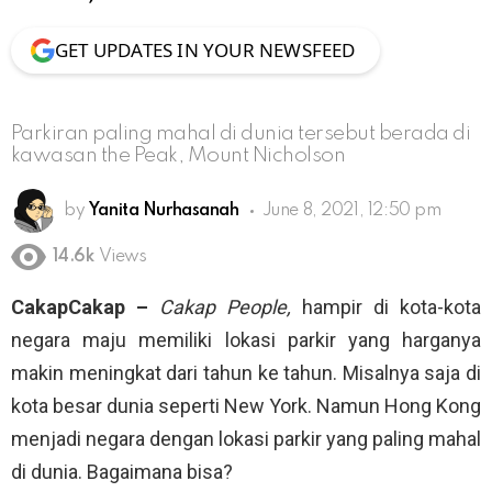
GET UPDATES IN YOUR NEWSFEED
Parkiran paling mahal di dunia tersebut berada di
kawasan the Peak, Mount Nicholson
by
Yanita Nurhasanah
June 8, 2021, 12:50 pm
14.6k
Views
CakapCakap –
Cakap People,
hampir di kota-kota
negara maju memiliki lokasi parkir yang harganya
makin meningkat dari tahun ke tahun. Misalnya saja di
kota besar dunia seperti New York. Namun Hong Kong
menjadi negara dengan lokasi parkir yang paling mahal
di dunia. Bagaimana bisa?