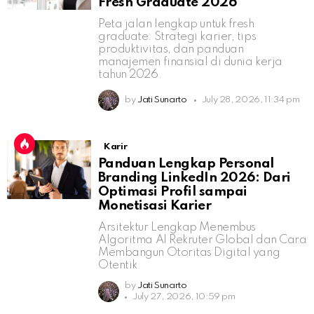
Fresh Graduate 2026
Peta jalan lengkap untuk fresh
graduate: Strategi karier, tips
produktivitas, dan panduan
manajemen finansial di dunia kerja
tahun 2026.
by
Jati Sunarto
July 28, 2026, 11:34 pm
Karir
Panduan Lengkap Personal
Branding LinkedIn 2026: Dari
Optimasi Profil sampai
Monetisasi Karier
Arsitektur Lengkap Menembus
Algoritma AI Rekruter Global dan Cara
Membangun Otoritas Digital yang
Otentik
by
Jati Sunarto
July 27, 2026, 10:59 pm