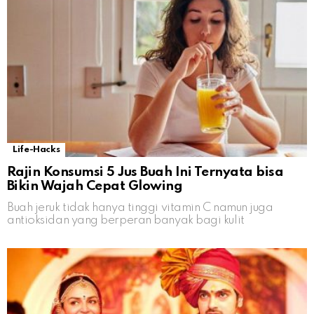
Life-Hacks
Rajin Konsumsi 5 Jus Buah Ini Ternyata bisa
Bikin Wajah Cepat Glowing
Buah jeruk tidak hanya tinggi vitamin C namun juga
antioksidan yang berperan banyak bagi kulit