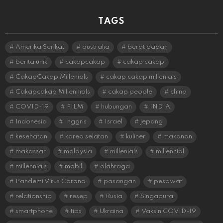
TAGS
Amerika Serikat
australia
berat badan
berita unik
cakapcakap
cakap cakap
CakapCakap Millenials
cakap cakap millenials
Cakapcakap Millennials
cakap people
china
COVID-19
FILM
hubungan
INDIA
Indonesia
Inggris
Israel
jepang
kesehatan
korea selatan
kuliner
makanan
makassar
malaysia
millenials
millennial
millennials
mobil
olahraga
Pandemi Virus Corona
pasangan
pesawat
relationship
resep
Rusia
Singapura
smartphone
tips
Ukraina
Vaksin COVID-19