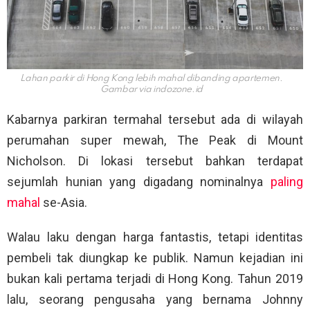
Lahan parkir di Hong Kong lebih mahal dibanding apartemen.
Gambar via
indozone.id
Kabarnya parkiran termahal tersebut ada di wilayah
perumahan super mewah, The Peak di Mount
Nicholson. Di lokasi tersebut bahkan terdapat
sejumlah hunian yang digadang nominalnya
paling
mahal
se-Asia.
Walau laku dengan harga fantastis, tetapi identitas
pembeli tak diungkap ke publik. Namun kejadian ini
bukan kali pertama terjadi di Hong Kong. Tahun 2019
lalu, seorang pengusaha yang bernama Johnny