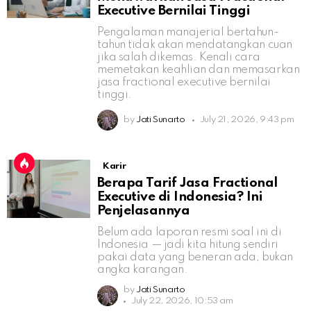
Executive Bernilai Tinggi
Pengalaman manajerial bertahun-
tahun tidak akan mendatangkan cuan
jika salah dikemas. Kenali cara
memetakan keahlian dan memasarkan
jasa fractional executive bernilai
tinggi.
by
Jati Sunarto
July 21, 2026, 9:43 pm
Karir
Berapa Tarif Jasa Fractional
Executive di Indonesia? Ini
Penjelasannya
Belum ada laporan resmi soal ini di
Indonesia — jadi kita hitung sendiri
pakai data yang beneran ada, bukan
angka karangan.
by
Jati Sunarto
July 22, 2026, 10:53 am