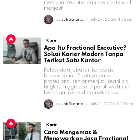
membuat rekruter dan klien potensial
menjauh.
by
Jati Sunarto
July 27, 2026, 4:32 pm
Karir
Apa Itu Fractional Executive?
Solusi Karier Modern Tanpa
Terikat Satu Kantor
Keluar dari jebakan korporasi
konvensional. Saatnya para
profesional senior menjual keahlian
tingkat tinggi secara paruh waktu ke
berbagai perusahaan sekaligus.
by
Jati Sunarto
July 21, 2026, 11:23 am
Karir
Cara Mengemas &
Menawarkan Jasa Fractional