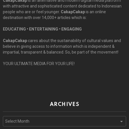
CakapCakap
is an alternative and modern digital media platform
with attractive and sophisticated content dedicated to Indonesian
people who are or feel younger.
CakapCakap
is an online
destination with over 14,000+ articles which is:
EDUCATING • ENTERTAINING • ENGAGING
CakapCakap
cares about the sustainability of cultural values and
believe in giving access to information which is independent &
impartial, transparent & balanced. So, be part of the movement!
YOUR ULTIMATE MEDIA FOR YOUR LIFE!
ARCHIVES
Archives