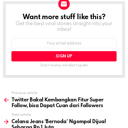
Want more stuff like this?
NEWSLETTER
Get the best viral stories straight into your
inbox!
Email
address:
Don't worry, we don't spam
Previous article
See
more
Twitter Bakal Kembangkan Fitur Super
Follow, bisa Dapat Cuan dari Followers
Next article
Celana Jeans ‘Bernoda’ Ngompol Dijual
Seharga Rp 1 Juta