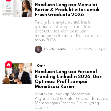
Panduan Lengkap Memulai
Karier & Produktivitas untuk
Fresh Graduate 2026
Peta jalan lengkap untuk fresh
graduate: Strategi karier, tips
produktivitas, dan panduan
manajemen finansial di dunia kerja
tahun 2026.
by
Jati Sunarto
July 28, 2026, 11:34 pm
Karir
Panduan Lengkap Personal
Branding LinkedIn 2026: Dari
Optimasi Profil sampai
Monetisasi Karier
Arsitektur Lengkap Menembus
Algoritma AI Rekruter Global dan Cara
Membangun Otoritas Digital yang
Otentik