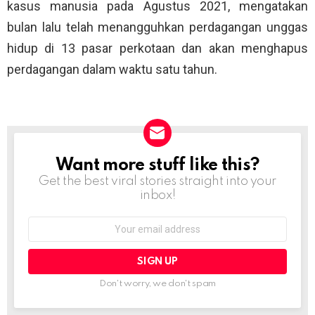
kasus manusia pada Agustus 2021, mengatakan
bulan lalu telah menangguhkan perdagangan unggas
hidup di 13 pasar perkotaan dan akan menghapus
perdagangan dalam waktu satu tahun.
Want more stuff like this?
NEWSLETTER
Get the best viral stories straight into your
inbox!
Email
address:
Don't worry, we don't spam