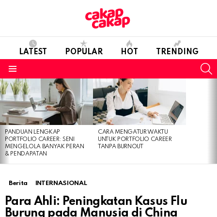
LATEST
POPULAR
HOT
TRENDING
S
Menu
LATEST
STORIES
PANDUAN LENGKAP
CARA MENGATUR WAKTU
PORTFOLIO CAREER: SENI
UNTUK PORTFOLIO CAREER
MENGELOLA BANYAK PERAN
TANPA BURNOUT
& PENDAPATAN
Berita
INTERNASIONAL
Para Ahli: Peningkatan Kasus Flu
Burung pada Manusia di China