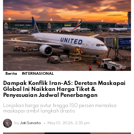
Berita
INTERNASIONAL
Dampak Konflik Iran-AS: Deretan Maskapai
Global Ini Naikkan Harga Tiket &
Penyesuaian Jadwal Penerbangan
Lonjakan harga avtur hingga 150 persen memaksa
maskapai ambil langkah drastis
by
Jati Sunarto
May 10, 2026, 2:35 pm