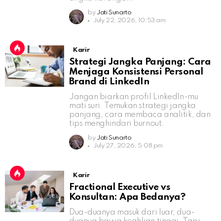
by
Jati Sunarto
July 22, 2026, 10:53 am
Karir
Strategi Jangka Panjang: Cara
Menjaga Konsistensi Personal
Brand di LinkedIn
Jangan biarkan profil LinkedIn-mu
mati suri. Temukan strategi jangka
panjang, cara membaca analitik, dan
tips menghindari burnout.
by
Jati Sunarto
July 27, 2026, 5:08 pm
Karir
Fractional Executive vs
Konsultan: Apa Bedanya?
Dua-duanya masuk dari luar, dua-