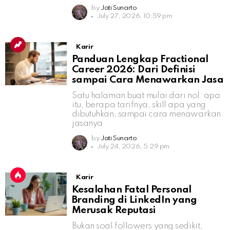
by
Jati Sunarto
July 27, 2026, 10:59 pm
Karir
Panduan Lengkap Fractional
Career 2026: Dari Definisi
sampai Cara Menawarkan Jasa
Satu halaman buat mulai dari nol: apa
itu, berapa tarifnya, skill apa yang
dibutuhkan, sampai cara menawarkan
jasanya.
by
Jati Sunarto
July 24, 2026, 5:29 pm
Karir
Kesalahan Fatal Personal
Branding di LinkedIn yang
Merusak Reputasi
Bukan soal followers yang sedikit,