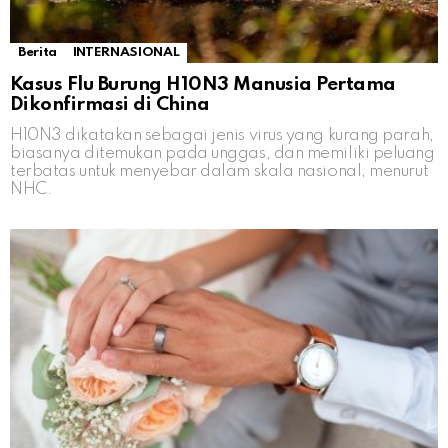
Berita
INTERNASIONAL
Kasus Flu Burung H10N3 Manusia Pertama
Dikonfirmasi di China
H10N3 dikatakan sebagai jenis virus yang kurang parah,
biasanya ditemukan pada unggas, dan memiliki peluang
terbatas untuk menyebar dalam skala nasional, menurut
NHC.