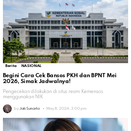
Berita
NASIONAL
Begini Cara Cek Bansos PKH dan BPNT Mei
2026, Simak Jadwalnya!
Pengecekan dilakukan di situs resmi Kemensos
menggunakan NIK
by
Jati Sunarto
May 8, 2026, 3:00 pm