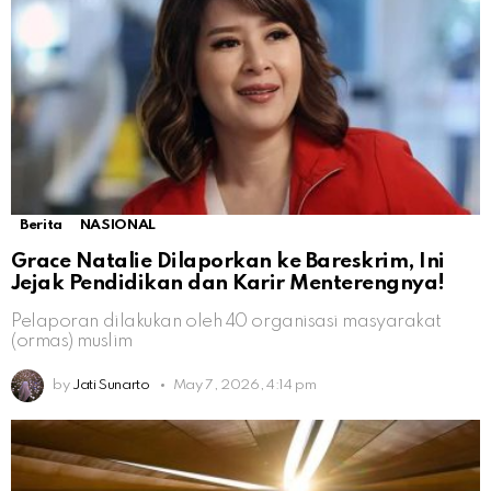
Berita
NASIONAL
Grace Natalie Dilaporkan ke Bareskrim, Ini
Jejak Pendidikan dan Karir Menterengnya!
Pelaporan dilakukan oleh 40 organisasi masyarakat
(ormas) muslim
by
Jati Sunarto
May 7, 2026, 4:14 pm