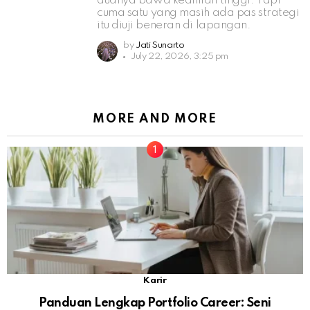
duanya bawa keahlian tinggi. Tapi
cuma satu yang masih ada pas strategi
itu diuji beneran di lapangan.
by
Jati Sunarto
July 22, 2026, 3:25 pm
MORE AND MORE
Karir
Panduan Lengkap Portfolio Career: Seni