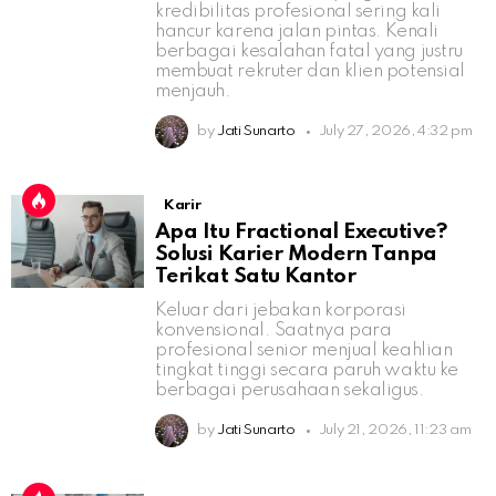
kredibilitas profesional sering kali
hancur karena jalan pintas. Kenali
berbagai kesalahan fatal yang justru
membuat rekruter dan klien potensial
menjauh.
by
Jati Sunarto
July 27, 2026, 4:32 pm
Karir
Apa Itu Fractional Executive?
Solusi Karier Modern Tanpa
Terikat Satu Kantor
Keluar dari jebakan korporasi
konvensional. Saatnya para
profesional senior menjual keahlian
tingkat tinggi secara paruh waktu ke
berbagai perusahaan sekaligus.
by
Jati Sunarto
July 21, 2026, 11:23 am