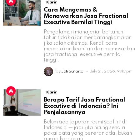
Karir
Cara Mengemas &
Menawarkan Jasa Fractional
Executive Bernilai Tinggi
Pengalaman manajerial bertahun-
tahun tidak akan mendatangkan cuan
jika salah dikemas. Kenali cara
memetakan keahlian dan memasarkan
jasa fractional executive bernilai
tinggi.
by
Jati Sunarto
July 21, 2026, 9:43 pm
Karir
Berapa Tarif Jasa Fractional
Executive di Indonesia? Ini
Penjelasannya
Belum ada laporan resmi soal ini di
Indonesia — jadi kita hitung sendiri
pakai data yang beneran ada, bukan
angka karangan.