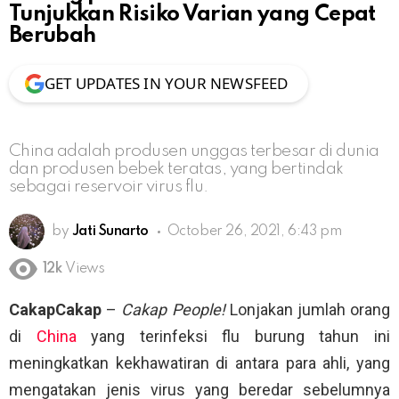
Tunjukkan Risiko Varian yang Cepat
Berubah
GET UPDATES IN YOUR NEWSFEED
China adalah produsen unggas terbesar di dunia
dan produsen bebek teratas, yang bertindak
sebagai reservoir virus flu.
by
Jati Sunarto
October 26, 2021, 6:43 pm
12k
Views
CakapCakap
–
Cakap People!
Lonjakan jumlah orang
di
China
yang terinfeksi flu burung tahun ini
meningkatkan kekhawatiran di antara para ahli, yang
mengatakan jenis virus yang beredar sebelumnya