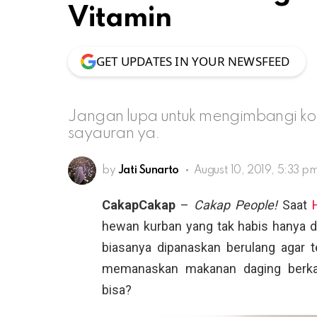
Vitamin
GET UPDATES IN YOUR NEWSFEED
Jangan lupa untuk mengimbangi k
sayauran ya.
by
Jati Sunarto
August 10, 2019, 5:33 p
CakapCakap
–
Cakap People!
Saat
hewan kurban yang tak habis hanya da
biasanya dipanaskan berulang agar t
memanaskan makanan daging berkali
bisa?