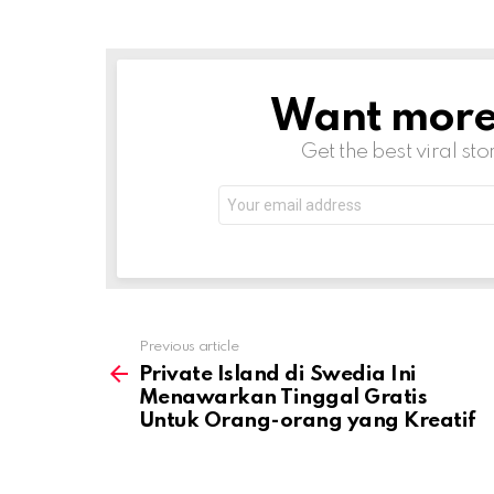
Want more s
NEWSLETTER
Get the best viral sto
Email
address:
Previous article
See
more
Private Island di Swedia Ini
Menawarkan Tinggal Gratis
Untuk Orang-orang yang Kreatif