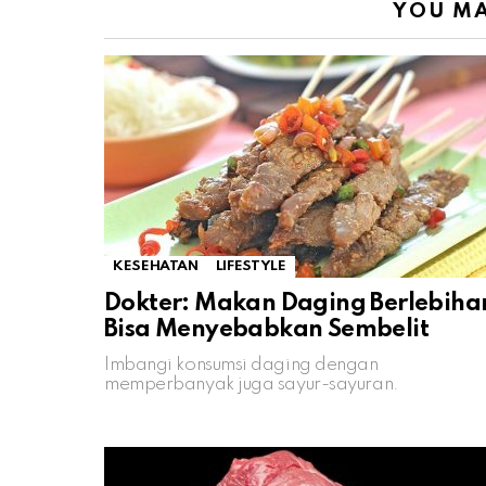
YOU MA
KESEHATAN
LIFESTYLE
Dokter: Makan Daging Berlebiha
Bisa Menyebabkan Sembelit
Imbangi konsumsi daging dengan
memperbanyak juga sayur-sayuran.