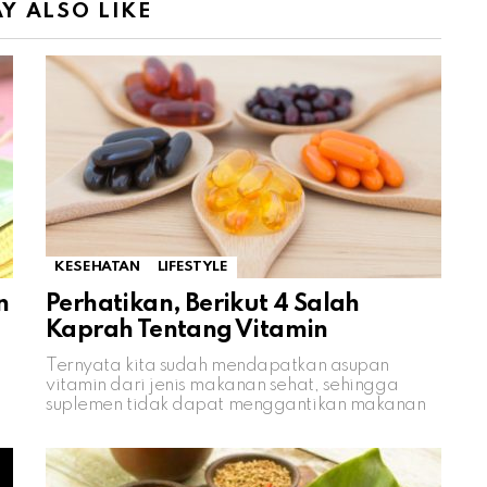
Y ALSO LIKE
KESEHATAN
LIFESTYLE
n
Perhatikan, Berikut 4 Salah
Kaprah Tentang Vitamin
Ternyata kita sudah mendapatkan asupan
vitamin dari jenis makanan sehat, sehingga
suplemen tidak dapat menggantikan makanan