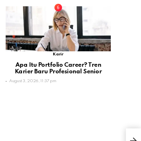
Karir
Apa Itu Portfolio Career? Tren
Karier Baru Profesional Senior
August 3, 2026, 11:37 pm
Sam
Dipe