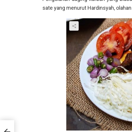
sate yang menurut Hardinsyah, olahan
uk