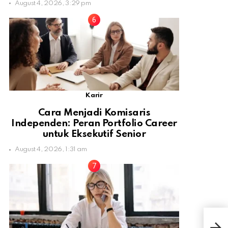
August 4, 2026, 3:29 pm
Karir
Cara Menjadi Komisaris
Independen: Peran Portfolio Career
untuk Eksekutif Senior
August 4, 2026, 1:31 am
Ter