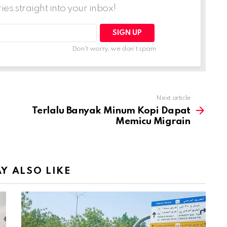
ries straight into your inbox!
Don't worry, we don't spam
Next article
Terlalu Banyak Minum Kopi Dapat
Memicu Migrain
Y ALSO LIKE