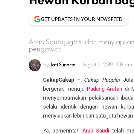
Hewan Kurban Bag
GET UPDATES IN YOUR NEWSFEED
Arab Saudi juga sudah menyiapkan 
pengawas
by
Jati Sunarto
August 9, 2019, 11:18 pm
CakapCakap
–
Cakap People!
Jutaa
bergerak menuju
Padang Arafah
di M
menyempurnakan pelaksanaan ibadah h
selalu identik dengan hewan kurba
menyiapkan lebih dari satu juta hewan
Ya, pemerintah
Arab Saudi
telah men