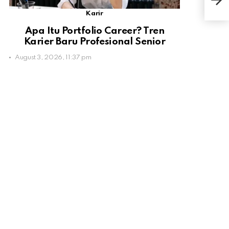
Mem
Karir
Apa Itu Portfolio Career? Tren
Karier Baru Profesional Senior
August 3, 2026, 11:37 pm