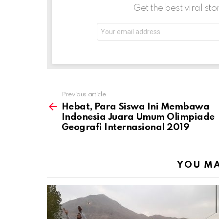
Get the best viral sto
Email
address:
Previous article
See
more
Hebat, Para Siswa Ini Membawa
Indonesia Juara Umum Olimpiade
Geografi Internasional 2019
YOU MA