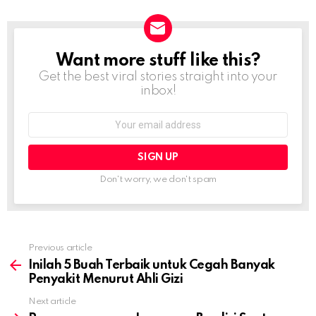
Want more stuff like this?
NEWSLETTER
Get the best viral stories straight into your
inbox!
Email
address:
Don't worry, we don't spam
Previous article
See
more
Inilah 5 Buah Terbaik untuk Cegah Banyak
Penyakit Menurut Ahli Gizi
Next article