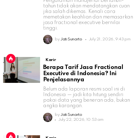
Pengalaman manajerial bertahun-
tahun tidak akan mendatangkan cuan
jika salah dikemas. Kenali cara
memetakan keahlian dan memasarkan
jasa fractional executive bernilai
tinggi.
by
Jati Sunarto
July 21, 2026, 9:43 pm
Karir
Berapa Tarif Jasa Fractional
Executive di Indonesia? Ini
Penjelasannya
Belum ada laporan resmi soal ini di
Indonesia — jadi kita hitung sendiri
pakai data yang beneran ada, bukan
angka karangan.
by
Jati Sunarto
July 22, 2026, 10:53 am