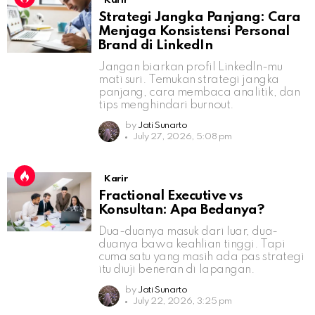
Karir
Strategi Jangka Panjang: Cara
Menjaga Konsistensi Personal
Brand di LinkedIn
Jangan biarkan profil LinkedIn-mu
mati suri. Temukan strategi jangka
panjang, cara membaca analitik, dan
tips menghindari burnout.
by
Jati Sunarto
July 27, 2026, 5:08 pm
Karir
Fractional Executive vs
Konsultan: Apa Bedanya?
Dua-duanya masuk dari luar, dua-
duanya bawa keahlian tinggi. Tapi
cuma satu yang masih ada pas strategi
itu diuji beneran di lapangan.
by
Jati Sunarto
July 22, 2026, 3:25 pm