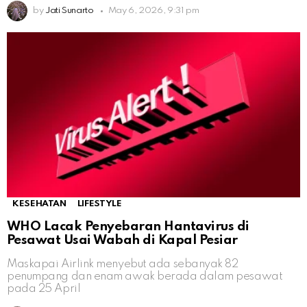
by
Jati Sunarto
May 6, 2026, 9:31 pm
KESEHATAN
LIFESTYLE
WHO Lacak Penyebaran Hantavirus di
Pesawat Usai Wabah di Kapal Pesiar
Maskapai Airlink menyebut ada sebanyak 82
penumpang dan enam awak berada dalam pesawat
pada 25 April