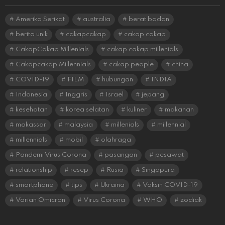
Amerika Serikat
australia
berat badan
berita unik
cakapcakap
cakap cakap
CakapCakap Millenials
cakap cakap millenials
Cakapcakap Millennials
cakap people
china
COVID-19
FILM
hubungan
INDIA
Indonesia
Inggris
Israel
jepang
kesehatan
korea selatan
kuliner
makanan
makassar
malaysia
millenials
millennial
millennials
mobil
olahraga
Pandemi Virus Corona
pasangan
pesawat
relationship
resep
Rusia
Singapura
smartphone
tips
Ukraina
Vaksin COVID-19
Varian Omicron
Virus Corona
WHO
zodiak