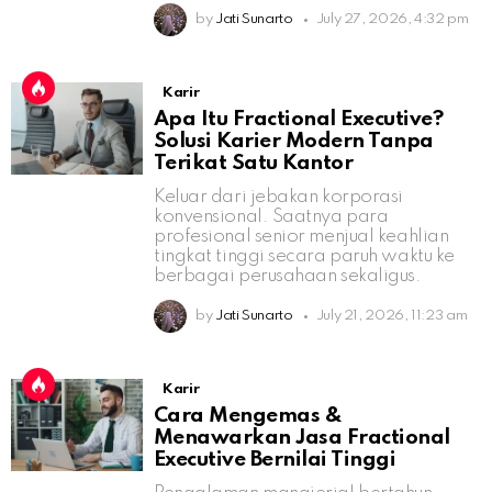
by
Jati Sunarto
July 27, 2026, 4:32 pm
Karir
Apa Itu Fractional Executive?
Solusi Karier Modern Tanpa
Terikat Satu Kantor
Keluar dari jebakan korporasi
konvensional. Saatnya para
profesional senior menjual keahlian
tingkat tinggi secara paruh waktu ke
berbagai perusahaan sekaligus.
by
Jati Sunarto
July 21, 2026, 11:23 am
Karir
Cara Mengemas &
Menawarkan Jasa Fractional
Executive Bernilai Tinggi