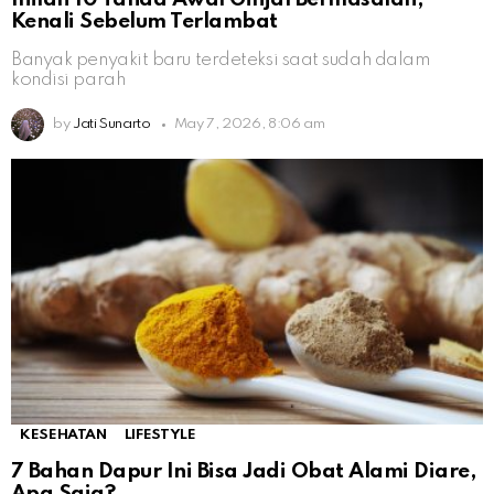
Kenali Sebelum Terlambat
Banyak penyakit baru terdeteksi saat sudah dalam
kondisi parah
by
Jati Sunarto
May 7, 2026, 8:06 am
KESEHATAN
LIFESTYLE
7 Bahan Dapur Ini Bisa Jadi Obat Alami Diare,
Apa Saja?