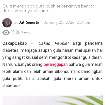
Gula merah dan gula putih sebenarnya berasal
dari sumber yang sama
by
Jati Sunarto
January 20, 2026, 2:09 pm
15.2k
Views
CakapCakap
–
Cakap People!
Bagi penderita
diabetes, menjaga asupan gula harian merupakan hal
yang sangat krusial demi mengontrol kadar gula darah.
Namun, banyak orang
beranggapan
bahwa gula merah
lebih alami dan lebih aman dikonsumsi dibandingkan
gula putih. Lalu, apakah gula merah aman untuk
diabetes?