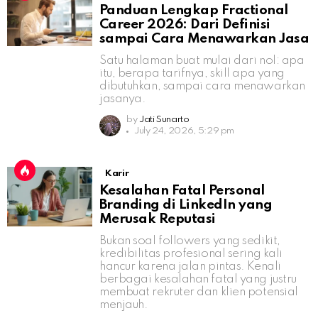
Panduan Lengkap Fractional
Career 2026: Dari Definisi
sampai Cara Menawarkan Jasa
Satu halaman buat mulai dari nol: apa
itu, berapa tarifnya, skill apa yang
dibutuhkan, sampai cara menawarkan
jasanya.
by
Jati Sunarto
July 24, 2026, 5:29 pm
Karir
Kesalahan Fatal Personal
Branding di LinkedIn yang
Merusak Reputasi
Bukan soal followers yang sedikit,
kredibilitas profesional sering kali
hancur karena jalan pintas. Kenali
berbagai kesalahan fatal yang justru
membuat rekruter dan klien potensial
menjauh.