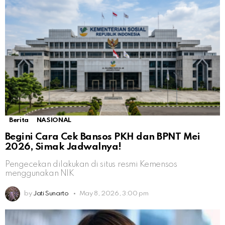
Berita
NASIONAL
Begini Cara Cek Bansos PKH dan BPNT Mei
2026, Simak Jadwalnya!
Pengecekan dilakukan di situs resmi Kemensos
menggunakan NIK
by
Jati Sunarto
May 8, 2026, 3:00 pm