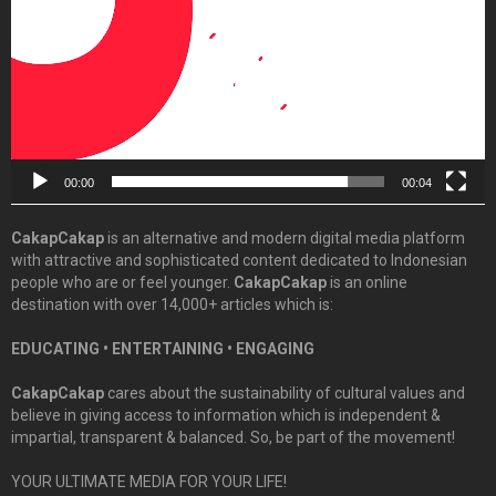
00:00
00:04
CakapCakap
is an alternative and modern digital media platform
with attractive and sophisticated content dedicated to Indonesian
people who are or feel younger.
CakapCakap
is an online
destination with over 14,000+ articles which is:
EDUCATING • ENTERTAINING • ENGAGING
CakapCakap
cares about the sustainability of cultural values and
believe in giving access to information which is independent &
impartial, transparent & balanced. So, be part of the movement!
YOUR ULTIMATE MEDIA FOR YOUR LIFE!