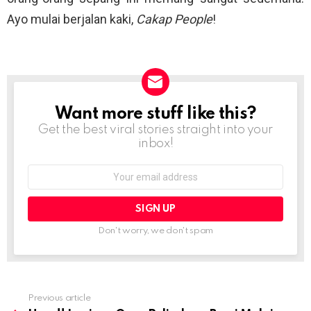
Ayo mulai berjalan kaki,
Cakap People
!
Want more stuff like this?
NEWSLETTER
Get the best viral stories straight into your
inbox!
Email
address:
Don't worry, we don't spam
Previous article
See