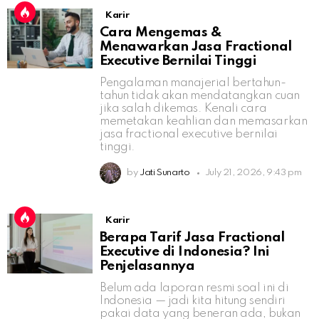
Karir
Cara Mengemas &
Menawarkan Jasa Fractional
Executive Bernilai Tinggi
Pengalaman manajerial bertahun-
tahun tidak akan mendatangkan cuan
jika salah dikemas. Kenali cara
memetakan keahlian dan memasarkan
jasa fractional executive bernilai
tinggi.
by
Jati Sunarto
July 21, 2026, 9:43 pm
Karir
Berapa Tarif Jasa Fractional
Executive di Indonesia? Ini
Penjelasannya
Belum ada laporan resmi soal ini di
Indonesia — jadi kita hitung sendiri
pakai data yang beneran ada, bukan