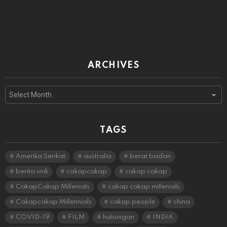
ARCHIVES
Archives
TAGS
Amerika Serikat
australia
berat badan
berita unik
cakapcakap
cakap cakap
CakapCakap Millenials
cakap cakap millenials
Cakapcakap Millennials
cakap people
china
COVID-19
FILM
hubungan
INDIA