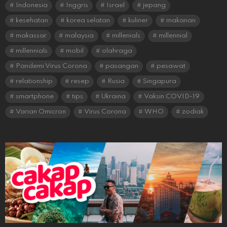
Indonesia
Inggris
Israel
jepang
kesehatan
korea selatan
kuliner
makanan
makassar
malaysia
millenials
millennial
millennials
mobil
olahraga
Pandemi Virus Corona
pasangan
pesawat
relationship
resep
Rusia
Singapura
smartphone
tips
Ukraina
Vaksin COVID-19
Varian Omicron
Virus Corona
WHO
zodiak