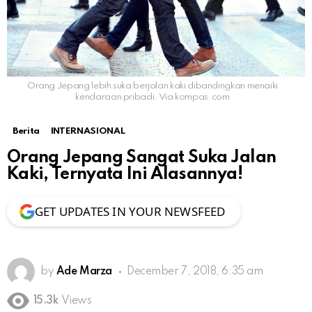
Orang Jepang lebih suka berjalan kaki dibandingkan menaiki
kendaraan pribadi. Via kompas.com
Berita
INTERNASIONAL
Orang Jepang Sangat Suka Jalan
Kaki, Ternyata Ini Alasannya!
GET UPDATES IN YOUR NEWSFEED
by
Ade Marza
December 7, 2018, 6:35 am
15.3k
Views