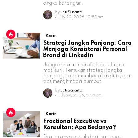
angka karangan.
by
Jati Sunarto
July 22, 2026, 10:53 am
Karir
Strategi Jangka Panjang: Cara
Menjaga Konsistensi Personal
Brand di LinkedIn
Jangan biarkan profil LinkedIn-mu
mati suri. Temukan strategi jangka
panjang, cara membaca analitik, dan
tips menghindari burnout.
by
Jati Sunarto
July 27, 2026, 5:08 pm
Karir
Fractional Executive vs
Konsultan: Apa Bedanya?
Dua-duanya masuk dari luar, dua-