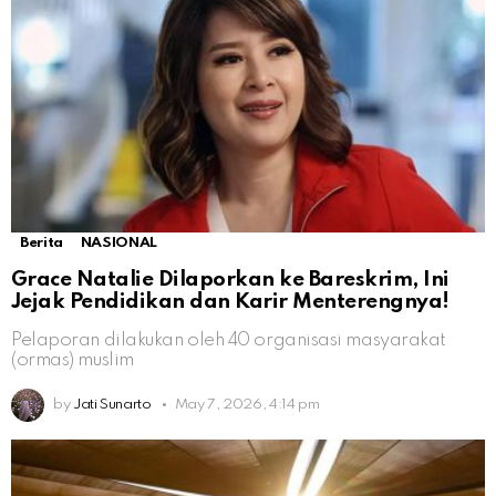
Berita
NASIONAL
Grace Natalie Dilaporkan ke Bareskrim, Ini
Jejak Pendidikan dan Karir Menterengnya!
Pelaporan dilakukan oleh 40 organisasi masyarakat
(ormas) muslim
by
Jati Sunarto
May 7, 2026, 4:14 pm