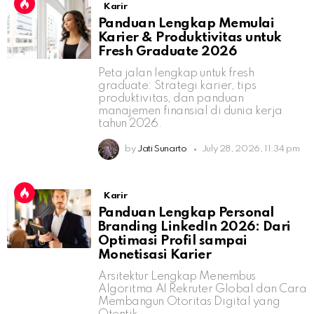
Karir
Panduan Lengkap Memulai
Karier & Produktivitas untuk
Fresh Graduate 2026
Peta jalan lengkap untuk fresh
graduate: Strategi karier, tips
produktivitas, dan panduan
manajemen finansial di dunia kerja
tahun 2026.
by
Jati Sunarto
July 28, 2026, 11:34 pm
Karir
Panduan Lengkap Personal
Branding LinkedIn 2026: Dari
Optimasi Profil sampai
Monetisasi Karier
Arsitektur Lengkap Menembus
Algoritma AI Rekruter Global dan Cara
Membangun Otoritas Digital yang