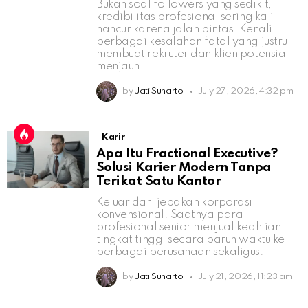
Bukan soal followers yang sedikit,
kredibilitas profesional sering kali
hancur karena jalan pintas. Kenali
berbagai kesalahan fatal yang justru
membuat rekruter dan klien potensial
menjauh.
by
Jati Sunarto
July 27, 2026, 4:32 pm
Karir
Apa Itu Fractional Executive?
Solusi Karier Modern Tanpa
Terikat Satu Kantor
Keluar dari jebakan korporasi
konvensional. Saatnya para
profesional senior menjual keahlian
tingkat tinggi secara paruh waktu ke
berbagai perusahaan sekaligus.
by
Jati Sunarto
July 21, 2026, 11:23 am