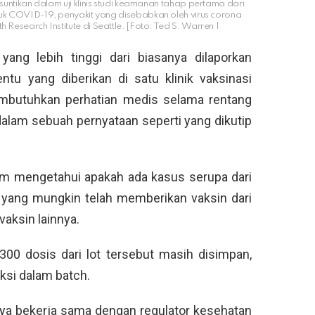
suntikan dalam uji klinis studi keamanan tahap pertama dari
k COVID-19, penyakit yang disebabkan oleh virus corona
Research Institute di Seattle. [Foto: Ted S. Warren |
yang lebih tinggi dari biasanya dilaporkan
tu yang diberikan di satu klinik vaksinasi
embutuhkan perhatian medis selama rentang
 dalam sebuah pernyataan seperti yang dikutip
um mengetahui apakah ada kasus serupa dari
in yang mungkin telah memberikan vaksin dari
aksin lainnya.
00 dosis dari lot tersebut masih disimpan,
uksi dalam batch.
knya bekerja sama dengan regulator kesehatan