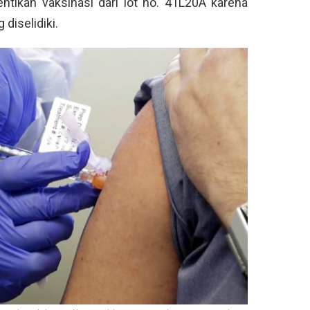
ikan vaksinasi dari lot no. 41L20A karena
diselidiki.