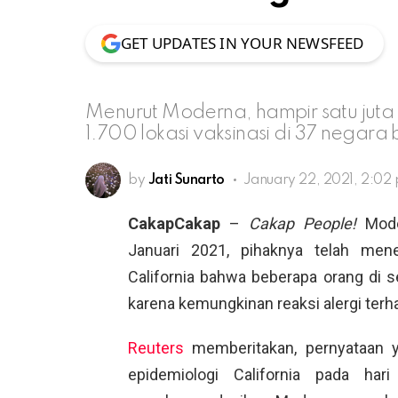
GET UPDATES IN YOUR NEWSFEED
Menurut Moderna, hampir satu juta do
1.700 lokasi vaksinasi di 37 negara
by
Jati Sunarto
January 22, 2021, 2:02
CakapCakap
–
Cakap People!
Moder
Januari 2021, pihaknya telah men
California bahwa beberapa orang di 
karena kemungkinan reaksi alergi ter
Reuters
memberitakan, pernyataan ya
epidemiologi California pada ha