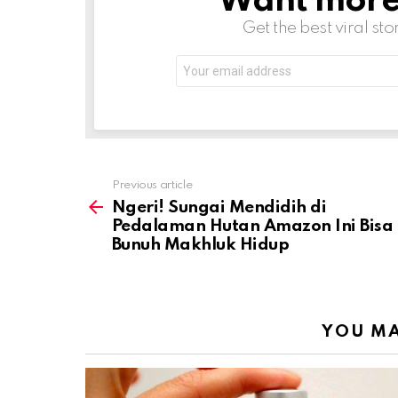
Want more s
Get the best viral sto
Email
address:
Previous article
See
more
Ngeri! Sungai Mendidih di
Pedalaman Hutan Amazon Ini Bisa
Bunuh Makhluk Hidup
YOU MA