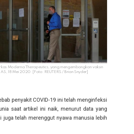
as Moderna Therapeutics, yang mengembangkan vaksin
AS, 18 Mei 2020. [Foto: REUTERS / Brian Snyder]
bab penyakit COVID-19 ini telah menginfeksi
unia saat artikel ini naik, menurut data yang
ni juga telah merenggut nyawa manusia lebih