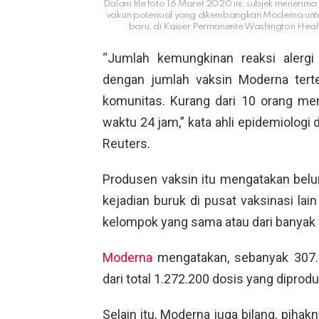
Dalam file foto 16 Maret 2020 ini, subjek menerima 
vaksin potensial yang dikembangkan Moderna untu
baru, di Kaiser Permanente Washington Health 
“Jumlah kemungkinan reaksi alergi 
dengan jumlah vaksin Moderna terten
komunitas. Kurang dari 10 orang m
waktu 24 jam,” kata ahli epidemiologi
Reuters.
Produsen vaksin itu mengatakan bel
kejadian buruk di pusat vaksinasi la
kelompok yang sama atau dari banyak v
Moderna
mengatakan, sebanyak 307.3
dari total 1.272.200 dosis yang diprod
Selain itu, Moderna juga bilang, piha