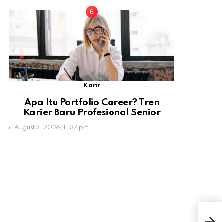
Karir
Apa Itu Portfolio Career? Tren
Karier Baru Profesional Senior
August 3, 2026, 11:37 pm
Chi
Ket