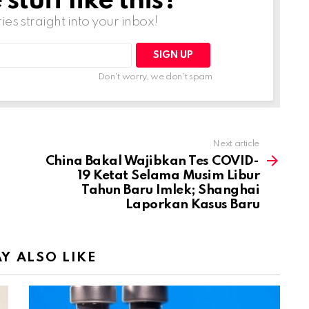
tuff like this?
ries straight into your inbox!
Don't worry, we don't spam
Next article
China Bakal Wajibkan Tes COVID-
19 Ketat Selama Musim Libur
Tahun Baru Imlek; Shanghai
Laporkan Kasus Baru
Y ALSO LIKE