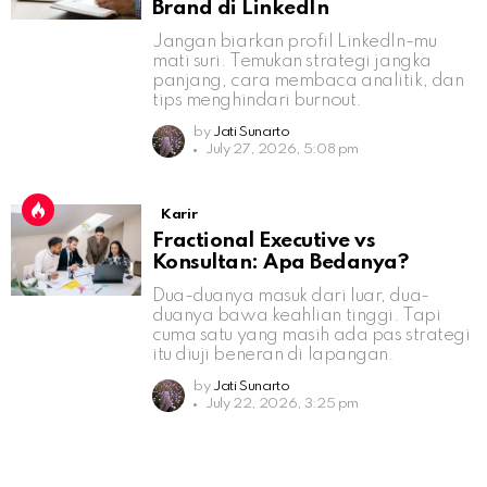
Brand di LinkedIn
Jangan biarkan profil LinkedIn-mu
mati suri. Temukan strategi jangka
panjang, cara membaca analitik, dan
tips menghindari burnout.
by
Jati Sunarto
July 27, 2026, 5:08 pm
Karir
Fractional Executive vs
Konsultan: Apa Bedanya?
Dua-duanya masuk dari luar, dua-
duanya bawa keahlian tinggi. Tapi
cuma satu yang masih ada pas strategi
itu diuji beneran di lapangan.
by
Jati Sunarto
July 22, 2026, 3:25 pm