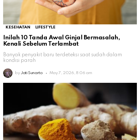
KESEHATAN
LIFESTYLE
Inilah 10 Tanda Awal Ginjal Bermasalah,
Kenali Sebelum Terlambat
Banyak penyakit baru terdeteksi saat sudah dalam
kondisi parah
by
Jati Sunarto
May 7, 2026, 8:06 am