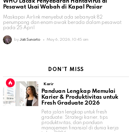
WHO Lacak Penyebaran Hantavirus di
Pesawat Usai Wabah di Kapal Pesiar
Maskapai Airlink menyebut ada sebanyak 82
penumpang dan enam awak berada dalam pesawat
pada 25 April
by
Jati Sunarto
May 6, 2026, 10:45 am
DON'T MISS
Karir
Panduan Lengkap Memulai
Karier & Produktivitas untuk
Fresh Graduate 2026
Peta jalan lengkap untuk fresh
graduate: Strategi karier, tips
produktivitas, dan panduan
manajemen finansial di dunia kerja