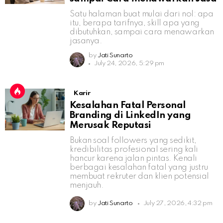
Satu halaman buat mulai dari nol: apa
itu, berapa tarifnya, skill apa yang
dibutuhkan, sampai cara menawarkan
jasanya.
by
Jati Sunarto
July 24, 2026, 5:29 pm
Karir
Kesalahan Fatal Personal
Branding di LinkedIn yang
Merusak Reputasi
Bukan soal followers yang sedikit,
kredibilitas profesional sering kali
hancur karena jalan pintas. Kenali
berbagai kesalahan fatal yang justru
membuat rekruter dan klien potensial
menjauh.
by
Jati Sunarto
July 27, 2026, 4:32 pm