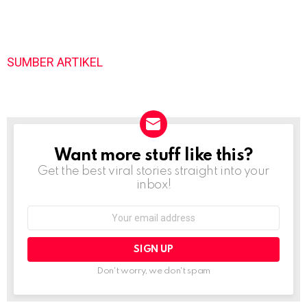
SUMBER ARTIKEL
Want more stuff like this?
NEWSLETTER
Get the best viral stories straight into your
inbox!
Email
address:
Don't worry, we don't spam