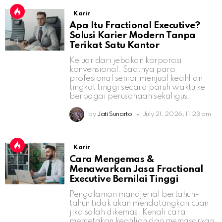
Karir
Apa Itu Fractional Executive?
Solusi Karier Modern Tanpa
Terikat Satu Kantor
Keluar dari jebakan korporasi
konvensional. Saatnya para
profesional senior menjual keahlian
tingkat tinggi secara paruh waktu ke
berbagai perusahaan sekaligus.
by
Jati Sunarto
July 21, 2026, 11:23 am
Karir
Cara Mengemas &
Menawarkan Jasa Fractional
Executive Bernilai Tinggi
Pengalaman manajerial bertahun-
tahun tidak akan mendatangkan cuan
jika salah dikemas. Kenali cara
memetakan keahlian dan memasarkan