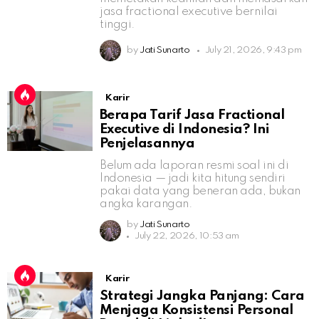
jasa fractional executive bernilai
tinggi.
by
Jati Sunarto
July 21, 2026, 9:43 pm
Karir
Berapa Tarif Jasa Fractional
Executive di Indonesia? Ini
Penjelasannya
Belum ada laporan resmi soal ini di
Indonesia — jadi kita hitung sendiri
pakai data yang beneran ada, bukan
angka karangan.
by
Jati Sunarto
July 22, 2026, 10:53 am
Karir
Strategi Jangka Panjang: Cara
Menjaga Konsistensi Personal