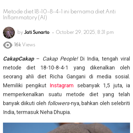
Metode diet 18-10-8-4-1 ini bernama diet Anti
Inflammatory (AI)
by
Jati Sunarto
October 29, 2025, 8:31 pm
16k
Views
CakapCakap
–
Cakap People!
Di India, tengah viral
metode diet 18-10-8-4-1 yang dikenalkan oleh
seorang ahli diet Richa Gangani di media sosial.
Memiliki pengikut
Instagram
sebanyak 1,5 juta, ia
memperkenalkan suatu metode diet yang telah
banyak diikuti oleh
followers
-nya, bahkan oleh selebriti
India, termasuk Neha Dhupia.