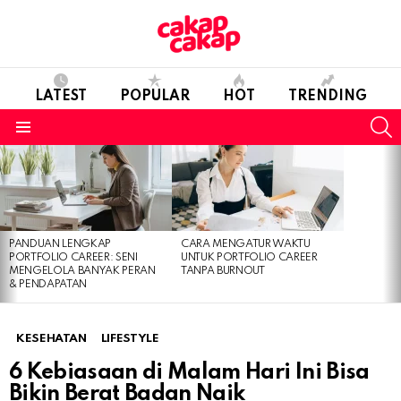
LATEST
POPULAR
HOT
TRENDING
S
Menu
LATEST
STORIES
PANDUAN LENGKAP
CARA MENGATUR WAKTU
PORTFOLIO CAREER: SENI
UNTUK PORTFOLIO CAREER
MENGELOLA BANYAK PERAN
TANPA BURNOUT
& PENDAPATAN
KESEHATAN
LIFESTYLE
6 Kebiasaan di Malam Hari Ini Bisa
Bikin Berat Badan Naik