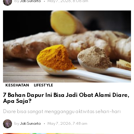
by
Jati Sunarto
May 7, 2026, 8:06 am
KESEHATAN
LIFESTYLE
7 Bahan Dapur Ini Bisa Jadi Obat Alami Diare,
Apa Saja?
Diare bisa sangat mengganggu aktivitas sehari-hari
by
Jati Sunarto
May 7, 2026, 7:48 am