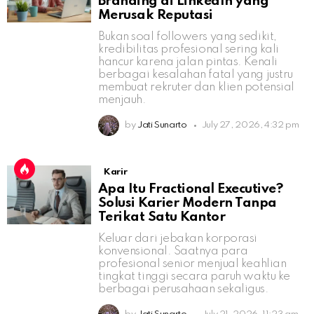
Branding di LinkedIn yang
Merusak Reputasi
Bukan soal followers yang sedikit,
kredibilitas profesional sering kali
hancur karena jalan pintas. Kenali
berbagai kesalahan fatal yang justru
membuat rekruter dan klien potensial
menjauh.
by
Jati Sunarto
July 27, 2026, 4:32 pm
Karir
Apa Itu Fractional Executive?
Solusi Karier Modern Tanpa
Terikat Satu Kantor
Keluar dari jebakan korporasi
konvensional. Saatnya para
profesional senior menjual keahlian
tingkat tinggi secara paruh waktu ke
berbagai perusahaan sekaligus.