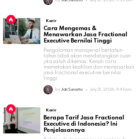
by
Jati Sunarto
July 21, 2026, 11:23 am
Karir
Cara Mengemas &
Menawarkan Jasa Fractional
Executive Bernilai Tinggi
Pengalaman manajerial bertahun-
tahun tidak akan mendatangkan cuan
jika salah dikemas. Kenali cara
memetakan keahlian dan memasarkan
jasa fractional executive bernilai
tinggi.
by
Jati Sunarto
July 21, 2026, 9:43 pm
Karir
Berapa Tarif Jasa Fractional
Executive di Indonesia? Ini
Penjelasannya