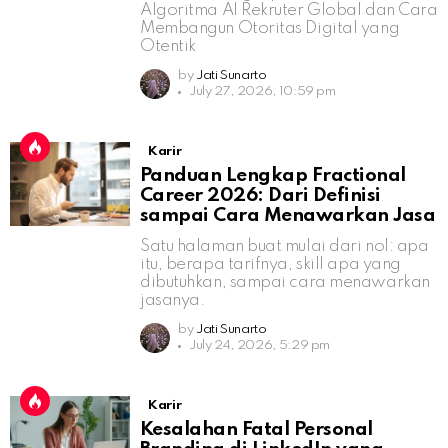
Algoritma AI Rekruter Global dan Cara
Membangun Otoritas Digital yang
Otentik
by
Jati Sunarto
July 27, 2026, 10:59 pm
Karir
Panduan Lengkap Fractional
Career 2026: Dari Definisi
sampai Cara Menawarkan Jasa
Satu halaman buat mulai dari nol: apa
itu, berapa tarifnya, skill apa yang
dibutuhkan, sampai cara menawarkan
jasanya.
by
Jati Sunarto
July 24, 2026, 5:29 pm
Karir
Kesalahan Fatal Personal