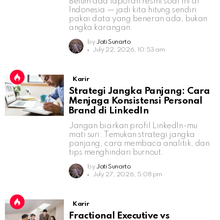
Belum ada laporan resmi soal ini di
Indonesia — jadi kita hitung sendiri
pakai data yang beneran ada, bukan
angka karangan.
by
Jati Sunarto
July 22, 2026, 10:53 am
Karir
Strategi Jangka Panjang: Cara
Menjaga Konsistensi Personal
Brand di LinkedIn
Jangan biarkan profil LinkedIn-mu
mati suri. Temukan strategi jangka
panjang, cara membaca analitik, dan
tips menghindari burnout.
by
Jati Sunarto
July 27, 2026, 5:08 pm
Karir
Fractional Executive vs