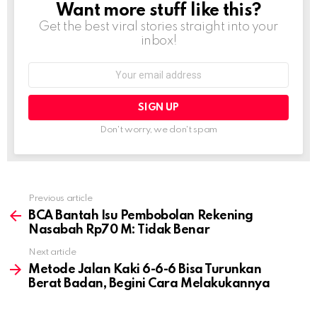
Want more stuff like this?
NEWSLETTER
Get the best viral stories straight into your
inbox!
Email
address:
Don't worry, we don't spam
Previous article
See
more
BCA Bantah Isu Pembobolan Rekening
Nasabah Rp70 M: Tidak Benar
Next article
Metode Jalan Kaki 6-6-6 Bisa Turunkan
Berat Badan, Begini Cara Melakukannya