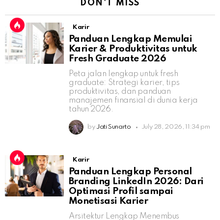
DON'T MISS
Karir
Panduan Lengkap Memulai
Karier & Produktivitas untuk
Fresh Graduate 2026
Peta jalan lengkap untuk fresh
graduate: Strategi karier, tips
produktivitas, dan panduan
manajemen finansial di dunia kerja
tahun 2026.
by
Jati Sunarto
July 28, 2026, 11:34 pm
Karir
Panduan Lengkap Personal
Branding LinkedIn 2026: Dari
Optimasi Profil sampai
Monetisasi Karier
Arsitektur Lengkap Menembus