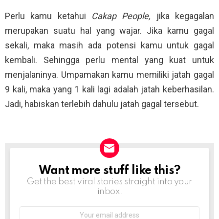
Perlu kamu ketahui
Cakap People,
jika kegagalan
merupakan suatu hal yang wajar. Jika kamu gagal
sekali, maka masih ada potensi kamu untuk gagal
kembali. Sehingga perlu mental yang kuat untuk
menjalaninya. Umpamakan kamu memiliki jatah gagal
9 kali, maka yang 1 kali lagi adalah jatah keberhasilan.
Jadi, habiskan terlebih dahulu jatah gagal tersebut.
Want more stuff like this?
NEWSLETTER
Get the best viral stories straight into your
inbox!
Email
address: