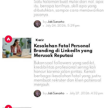
Satu halaman buat mulai dari nol: apa
itu, berapa tarifnya, skill apa yang
dibutuhkan, sampai cara menawarkan
jasanya.
by
Jati Sunarto
July 24, 2026, 5:29 pm
Karir
Kesalahan Fatal Personal
Branding di LinkedIn yang
Merusak Reputasi
Bukan soal followers yang sedikit,
kredibilitas profesional sering kali
hancur karena jalan pintas. Kenali
berbagai kesalahan fatal yang justru
membuat rekruter dan klien potensial
menjauh.
by
Jati Sunarto
July 27, 2026, 4:32 pm