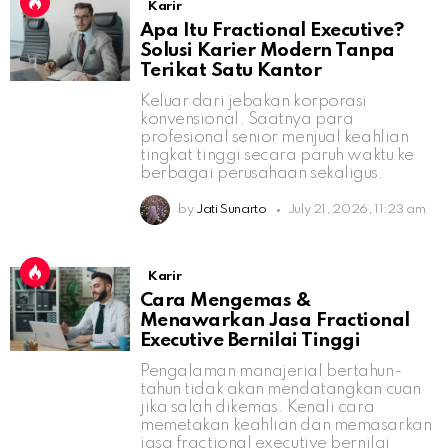
Karir
Apa Itu Fractional Executive?
Solusi Karier Modern Tanpa
Terikat Satu Kantor
Keluar dari jebakan korporasi
konvensional. Saatnya para
profesional senior menjual keahlian
tingkat tinggi secara paruh waktu ke
berbagai perusahaan sekaligus.
by
Jati Sunarto
July 21, 2026, 11:23 am
Karir
Cara Mengemas &
Menawarkan Jasa Fractional
Executive Bernilai Tinggi
Pengalaman manajerial bertahun-
tahun tidak akan mendatangkan cuan
jika salah dikemas. Kenali cara
memetakan keahlian dan memasarkan
jasa fractional executive bernilai