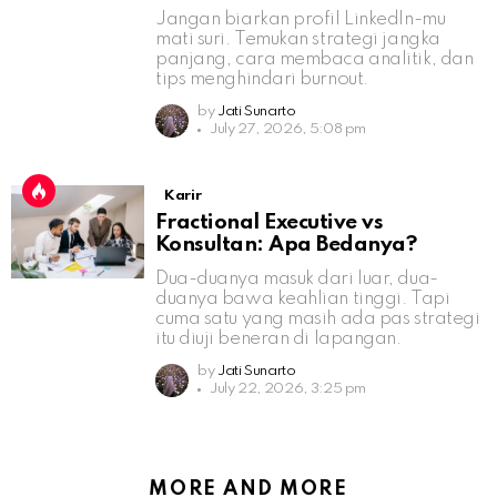
Jangan biarkan profil LinkedIn-mu
mati suri. Temukan strategi jangka
panjang, cara membaca analitik, dan
tips menghindari burnout.
by
Jati Sunarto
July 27, 2026, 5:08 pm
Karir
Fractional Executive vs
Konsultan: Apa Bedanya?
Dua-duanya masuk dari luar, dua-
duanya bawa keahlian tinggi. Tapi
cuma satu yang masih ada pas strategi
itu diuji beneran di lapangan.
by
Jati Sunarto
July 22, 2026, 3:25 pm
MORE AND MORE