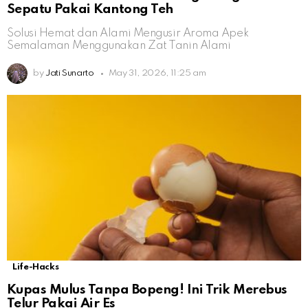
Sepatu Pakai Kantong Teh
Solusi Hemat dan Alami Mengusir Aroma Apek
Semalaman Menggunakan Zat Tanin Alami
by
Jati Sunarto
May 31, 2026, 11:25 am
Life-Hacks
Kupas Mulus Tanpa Bopeng! Ini Trik Merebus
Telur Pakai Air Es