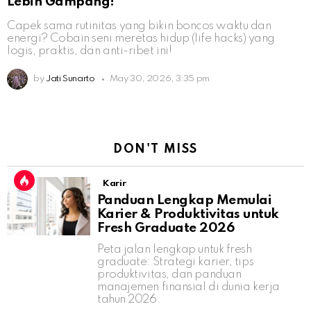
Lebih Gampang!
Capek sama rutinitas yang bikin boncos waktu dan
energi? Cobain seni meretas hidup (life hacks) yang
logis, praktis, dan anti-ribet ini!
by
Jati Sunarto
May 30, 2026, 3:35 pm
DON'T MISS
Karir
Panduan Lengkap Memulai
Karier & Produktivitas untuk
Fresh Graduate 2026
Peta jalan lengkap untuk fresh
graduate: Strategi karier, tips
produktivitas, dan panduan
manajemen finansial di dunia kerja
tahun 2026.