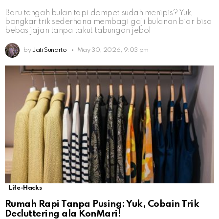
Baru tengah bulan tapi dompet sudah menipis? Yuk,
bongkar trik sederhana membagi gaji bulanan biar bisa
bebas jajan tanpa takut tabungan jebol
by
Jati Sunarto
May 30, 2026, 9:03 pm
Life-Hacks
Rumah Rapi Tanpa Pusing: Yuk, Cobain Trik
Decluttering ala KonMari!