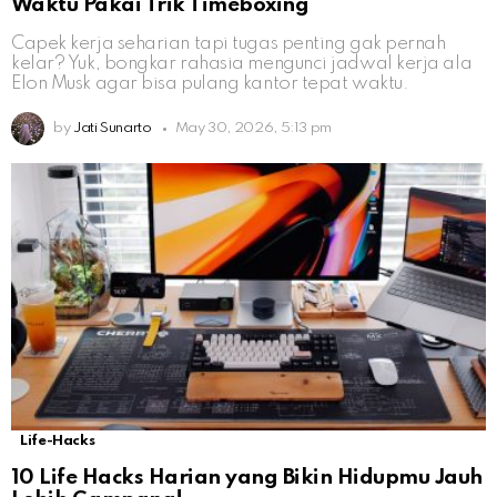
Waktu Pakai Trik Timeboxing
Capek kerja seharian tapi tugas penting gak pernah
kelar? Yuk, bongkar rahasia mengunci jadwal kerja ala
Elon Musk agar bisa pulang kantor tepat waktu.
by
Jati Sunarto
May 30, 2026, 5:13 pm
Life-Hacks
10 Life Hacks Harian yang Bikin Hidupmu Jauh