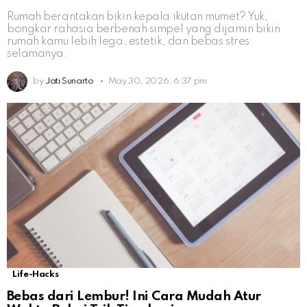
Rumah berantakan bikin kepala ikutan mumet? Yuk,
bongkar rahasia berbenah simpel yang dijamin bikin
rumah kamu lebih lega, estetik, dan bebas stres
selamanya.
by
Jati Sunarto
May 30, 2026, 6:37 pm
Life-Hacks
Bebas dari Lembur! Ini Cara Mudah Atur