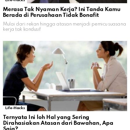
Life-Hacks
Merasa Tak Nyaman Kerja? Ini Tanda Kamu
Berada di Perusahaan Tidak Bonafit
Mulai dari rekan hingga atasan menjadi pemicu suasana
kerja tak kondusif
Life-Hacks
Ternyata Ini loh Hal yang Sering
Dirahasiakan Atasan dari Bawahan, Apa
Saja?