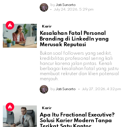
by
Jati Sunarto
July 24, 2026, 5:29 pm
Karir
Kesalahan Fatal Personal
Branding di LinkedIn yang
Merusak Reputasi
Bukan soal followers yang sedikit,
kredibilitas profesional sering kali
hancur karena jalan pintas. Kenali
berbagai kesalahan fatal yang justru
membuat rekruter dan klien potensial
menjauh.
by
Jati Sunarto
July 27, 2026, 4:32 pm
Karir
Apa Itu Fractional Executive?
Solusi Karier Modern Tanpa
Terikat Satu Kantor