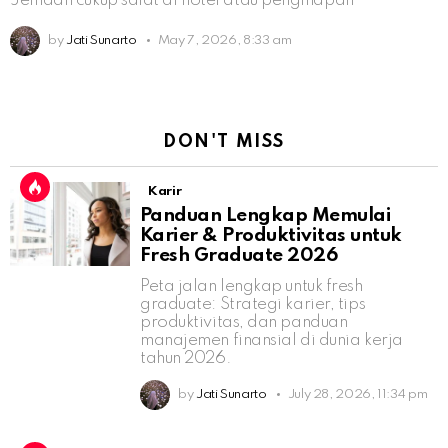
Jemaah cukup salat di hotel atau penginapan
by
Jati Sunarto
May 7, 2026, 8:33 am
DON'T MISS
Karir
Panduan Lengkap Memulai
Karier & Produktivitas untuk
Fresh Graduate 2026
Peta jalan lengkap untuk fresh
graduate: Strategi karier, tips
produktivitas, dan panduan
manajemen finansial di dunia kerja
tahun 2026.
by
Jati Sunarto
July 28, 2026, 11:34 pm