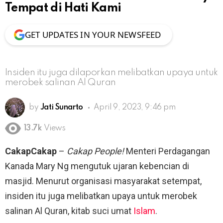
Tempat di Hati Kami
GET UPDATES IN YOUR NEWSFEED
Insiden itu juga dilaporkan melibatkan upaya untuk
merobek salinan Al Quran
by
Jati Sunarto
April 9, 2023, 9:46 pm
13.7k
Views
CakapCakap
–
Cakap People!
Menteri Perdagangan
Kanada Mary Ng mengutuk ujaran kebencian di
masjid. Menurut organisasi masyarakat setempat,
insiden itu juga melibatkan upaya untuk merobek
salinan Al Quran, kitab suci umat
Islam
.