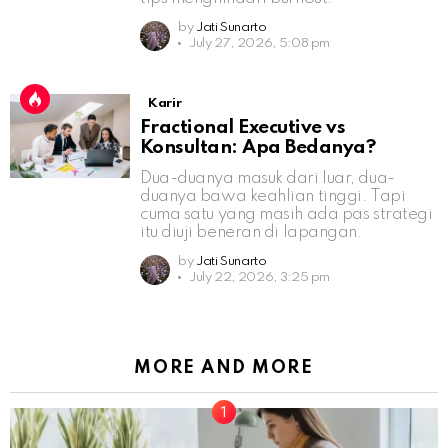
by
Jati Sunarto
July 27, 2026, 5:08 pm
Karir
Fractional Executive vs
Konsultan: Apa Bedanya?
Dua-duanya masuk dari luar, dua-
duanya bawa keahlian tinggi. Tapi
cuma satu yang masih ada pas strategi
itu diuji beneran di lapangan.
by
Jati Sunarto
July 22, 2026, 3:25 pm
MORE AND MORE