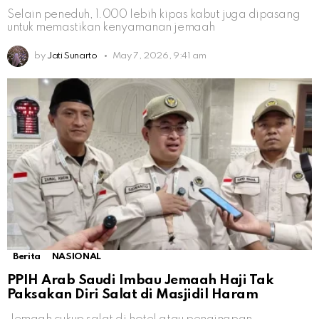
Selain peneduh, 1.000 lebih kipas kabut juga dipasang
untuk memastikan kenyamanan jemaah
by
Jati Sunarto
May 7, 2026, 9:41 am
Berita
NASIONAL
PPIH Arab Saudi Imbau Jemaah Haji Tak
Paksakan Diri Salat di Masjidil Haram