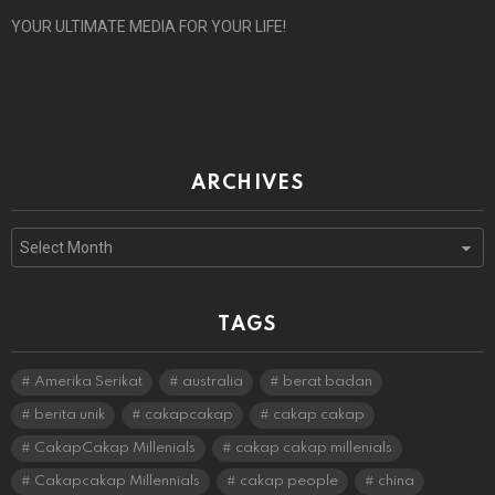
YOUR ULTIMATE MEDIA FOR YOUR LIFE!
ARCHIVES
Archives
TAGS
Amerika Serikat
australia
berat badan
berita unik
cakapcakap
cakap cakap
CakapCakap Millenials
cakap cakap millenials
Cakapcakap Millennials
cakap people
china