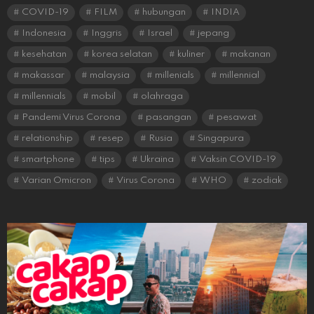
COVID-19
FILM
hubungan
INDIA
Indonesia
Inggris
Israel
jepang
kesehatan
korea selatan
kuliner
makanan
makassar
malaysia
millenials
millennial
millennials
mobil
olahraga
Pandemi Virus Corona
pasangan
pesawat
relationship
resep
Rusia
Singapura
smartphone
tips
Ukraina
Vaksin COVID-19
Varian Omicron
Virus Corona
WHO
zodiak