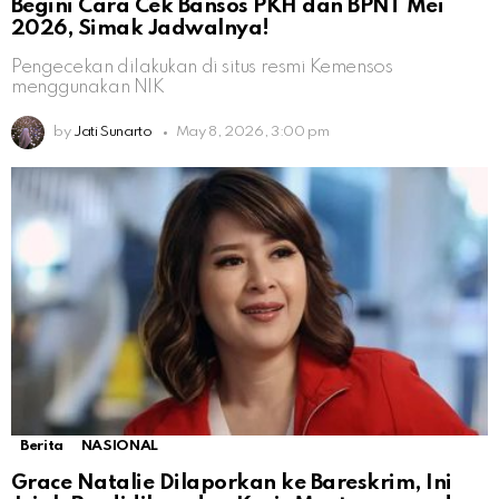
Begini Cara Cek Bansos PKH dan BPNT Mei
2026, Simak Jadwalnya!
Pengecekan dilakukan di situs resmi Kemensos
menggunakan NIK
by
Jati Sunarto
May 8, 2026, 3:00 pm
Berita
NASIONAL
Grace Natalie Dilaporkan ke Bareskrim, Ini