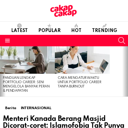
LATEST
POPULAR
HOT
TRENDING
S
Menu
LATEST
STORIES
PANDUAN LENGKAP
CARA MENGATUR WAKTU
PORTFOLIO CAREER: SENI
UNTUK PORTFOLIO CAREER
MENGELOLA BANYAK PERAN
TANPA BURNOUT
& PENDAPATAN
Berita
INTERNASIONAL
Menteri Kanada Berang Masjid
Dicorat-coret: Islamofobia Tak Punya