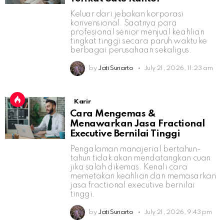
Keluar dari jebakan korporasi
konvensional. Saatnya para
profesional senior menjual keahlian
tingkat tinggi secara paruh waktu ke
berbagai perusahaan sekaligus.
by
Jati Sunarto
July 21, 2026, 11:23 am
Karir
Cara Mengemas &
Menawarkan Jasa Fractional
Executive Bernilai Tinggi
Pengalaman manajerial bertahun-
tahun tidak akan mendatangkan cuan
jika salah dikemas. Kenali cara
memetakan keahlian dan memasarkan
jasa fractional executive bernilai
tinggi.
by
Jati Sunarto
July 21, 2026, 9:43 pm