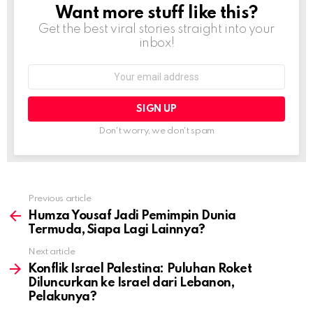
Want more stuff like this?
NEWSLETTER
Get the best viral stories straight into your
inbox!
Email
address:
Don't worry, we don't spam
Previous article
See
more
Humza Yousaf Jadi Pemimpin Dunia
Termuda, Siapa Lagi Lainnya?
Next article
Konflik Israel Palestina: Puluhan Roket
Diluncurkan ke Israel dari Lebanon,
Pelakunya?