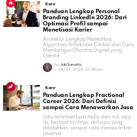
Karir
Panduan Lengkap Personal
Branding LinkedIn 2026: Dari
Optimasi Profil sampai
Monetisasi Karier
Arsitektur Lengkap Menembus
Algoritma AI Rekruter Global dan Cara
Membangun Otoritas Digital yang
Otentik
by
Jati Sunarto
July 27, 2026, 10:59 pm
Karir
Panduan Lengkap Fractional
Career 2026: Dari Definisi
sampai Cara Menawarkan Jasa
Satu halaman buat mulai dari nol: apa
itu, berapa tarifnya, skill apa yang
dibutuhkan, sampai cara menawarkan
jasanya.