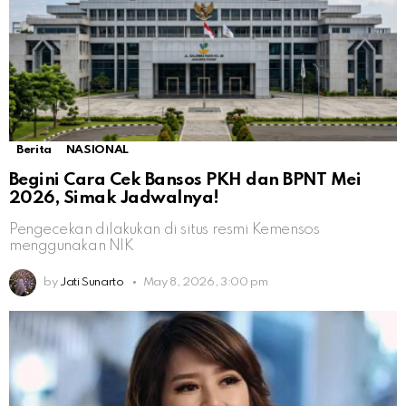
Berita
NASIONAL
Begini Cara Cek Bansos PKH dan BPNT Mei
2026, Simak Jadwalnya!
Pengecekan dilakukan di situs resmi Kemensos
menggunakan NIK
by
Jati Sunarto
May 8, 2026, 3:00 pm