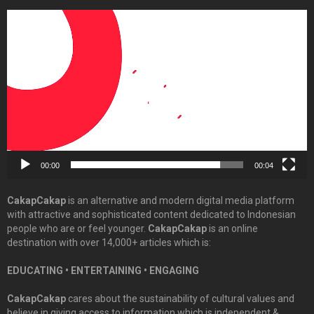
Video
Player
00:00
00:04
CakapCakap
is an alternative and modern digital media platform
with attractive and sophisticated content dedicated to Indonesian
people who are or feel younger.
CakapCakap
is an online
destination with over 14,000+ articles which is:
EDUCATING • ENTERTAINING • ENGAGING
CakapCakap
cares about the sustainability of cultural values and
believe in giving access to information which is independent &