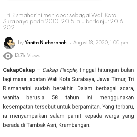
Tri Rismaharini menjabat sebagai Wali Kota
Surabaya pada 2010-2015 lalu berlanjut 2016-
2021
by
Yanita Nurhasanah
August 18, 2020, 1:00 pm
13.7k
Views
CakapCakap –
Cakap People,
tinggal hitungan bulan
lagi masa jabatan Wali Kota Surabaya, Jawa Timur, Tri
Rismaharini sudah berakhir. Dalam berbagai acara,
wanita berusia 58 tahun ini menggunakan
kesempatan tersebut untuk berpamitan. Yang terbaru,
ia menyampaikan salam pamit kepada warga yang
berada di Tambak Asri, Krembangan.