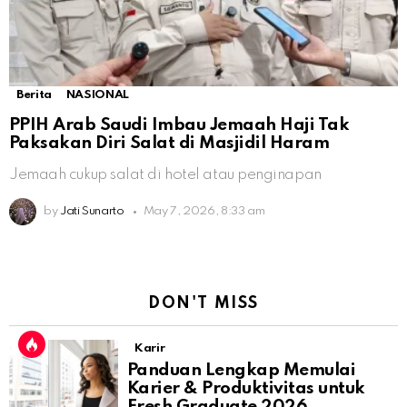
Berita
NASIONAL
PPIH Arab Saudi Imbau Jemaah Haji Tak
Paksakan Diri Salat di Masjidil Haram
Jemaah cukup salat di hotel atau penginapan
by
Jati Sunarto
May 7, 2026, 8:33 am
DON'T MISS
Karir
Panduan Lengkap Memulai
Karier & Produktivitas untuk
Fresh Graduate 2026