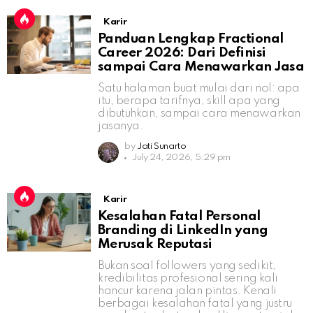
Karir
Panduan Lengkap Fractional
Career 2026: Dari Definisi
sampai Cara Menawarkan Jasa
Satu halaman buat mulai dari nol: apa
itu, berapa tarifnya, skill apa yang
dibutuhkan, sampai cara menawarkan
jasanya.
by
Jati Sunarto
July 24, 2026, 5:29 pm
Karir
Kesalahan Fatal Personal
Branding di LinkedIn yang
Merusak Reputasi
Bukan soal followers yang sedikit,
kredibilitas profesional sering kali
hancur karena jalan pintas. Kenali
berbagai kesalahan fatal yang justru