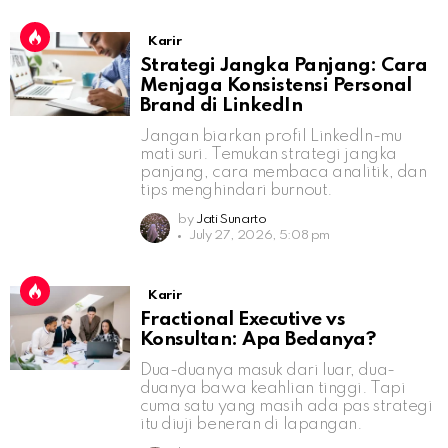
Karir
Strategi Jangka Panjang: Cara
Menjaga Konsistensi Personal
Brand di LinkedIn
Jangan biarkan profil LinkedIn-mu
mati suri. Temukan strategi jangka
panjang, cara membaca analitik, dan
tips menghindari burnout.
by
Jati Sunarto
July 27, 2026, 5:08 pm
Karir
Fractional Executive vs
Konsultan: Apa Bedanya?
Dua-duanya masuk dari luar, dua-
duanya bawa keahlian tinggi. Tapi
cuma satu yang masih ada pas strategi
itu diuji beneran di lapangan.