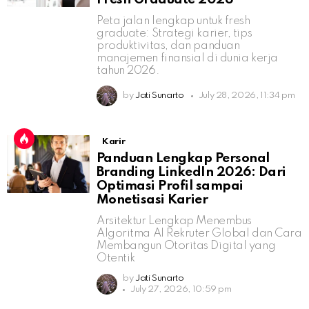
Peta jalan lengkap untuk fresh
graduate: Strategi karier, tips
produktivitas, dan panduan
manajemen finansial di dunia kerja
tahun 2026.
by
Jati Sunarto
July 28, 2026, 11:34 pm
Karir
Panduan Lengkap Personal
Branding LinkedIn 2026: Dari
Optimasi Profil sampai
Monetisasi Karier
Arsitektur Lengkap Menembus
Algoritma AI Rekruter Global dan Cara
Membangun Otoritas Digital yang
Otentik
by
Jati Sunarto
July 27, 2026, 10:59 pm