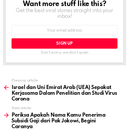
Want more stuff like this?
NEWSLETTER
Get the best viral stories straight into your
inbox!
Email
address:
Don't worry, we don't spam
Previous article
See
more
Israel dan Uni Emirat Arab (UEA) Sepakat
Kerjasama Dalam Penelitian dan Studi Virus
Corona
Next article
Periksa Apakah Nama Kamu Penerima
Subsidi Gaji dari Pak Jokowi, Begini
Caranya