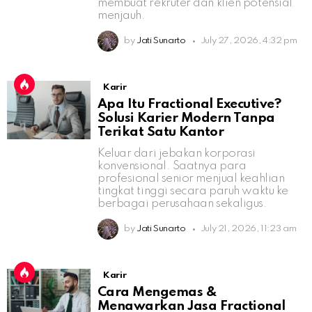
membuat rekruter dan klien potensial
menjauh.
by
Jati Sunarto
July 27, 2026, 4:32 pm
Karir
Apa Itu Fractional Executive?
Solusi Karier Modern Tanpa
Terikat Satu Kantor
Keluar dari jebakan korporasi
konvensional. Saatnya para
profesional senior menjual keahlian
tingkat tinggi secara paruh waktu ke
berbagai perusahaan sekaligus.
by
Jati Sunarto
July 21, 2026, 11:23 am
Karir
Cara Mengemas &
Menawarkan Jasa Fractional