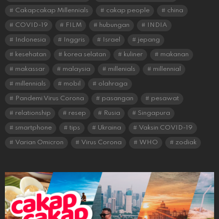
Cakapcakap Millennials
cakap people
china
COVID-19
FILM
hubungan
INDIA
Indonesia
Inggris
Israel
jepang
kesehatan
korea selatan
kuliner
makanan
makassar
malaysia
millenials
millennial
millennials
mobil
olahraga
Pandemi Virus Corona
pasangan
pesawat
relationship
resep
Rusia
Singapura
smartphone
tips
Ukraina
Vaksin COVID-19
Varian Omicron
Virus Corona
WHO
zodiak