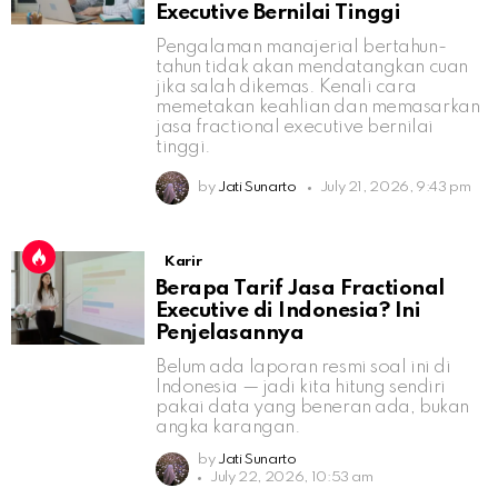
Executive Bernilai Tinggi
Pengalaman manajerial bertahun-
tahun tidak akan mendatangkan cuan
jika salah dikemas. Kenali cara
memetakan keahlian dan memasarkan
jasa fractional executive bernilai
tinggi.
by
Jati Sunarto
July 21, 2026, 9:43 pm
Karir
Berapa Tarif Jasa Fractional
Executive di Indonesia? Ini
Penjelasannya
Belum ada laporan resmi soal ini di
Indonesia — jadi kita hitung sendiri
pakai data yang beneran ada, bukan
angka karangan.
by
Jati Sunarto
July 22, 2026, 10:53 am