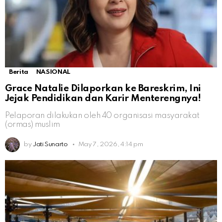
Berita
NASIONAL
Grace Natalie Dilaporkan ke Bareskrim, Ini
Jejak Pendidikan dan Karir Menterengnya!
Pelaporan dilakukan oleh 40 organisasi masyarakat
(ormas) muslim
by
Jati Sunarto
May 7, 2026, 4:14 pm