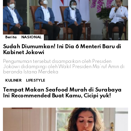
Berita
NASIONAL
Sudah Diumumkan! Ini Dia 6 Menteri Baru di
Kabinet Jokowi
Pengumuman tersebut disampaikan oleh Presiden
Jokowi didampingi oleh Wakil Presiden Ma’ruf Amin di
beranda Istana Merdeka
KULINER
LIFESTYLE
Tempat Makan Seafood Murah di Surabaya
Ini Recommended Buat Kamu, Cicipi yuk!