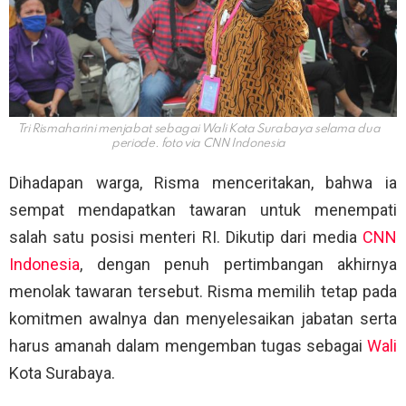
Tri Rismaharini menjabat sebagai Wali Kota Surabaya selama dua
periode. foto via
CNN Indonesia
Dihadapan warga, Risma menceritakan, bahwa ia
sempat mendapatkan tawaran untuk menempati
salah satu posisi menteri RI. Dikutip dari media
CNN
Indonesia
, dengan penuh pertimbangan akhirnya
menolak tawaran tersebut. Risma memilih tetap pada
komitmen awalnya dan menyelesaikan jabatan serta
harus amanah dalam mengemban tugas sebagai
Wali
Kota Surabaya.