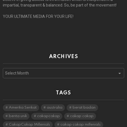
impartial, transparent & balanced. So, be part of the movement!
YOUR ULTIMATE MEDIA FOR YOUR LIFE!
ARCHIVES
Archives
TAGS
Amerika Serikat
australia
berat badan
berita unik
cakapcakap
cakap cakap
CakapCakap Millenials
cakap cakap millenials