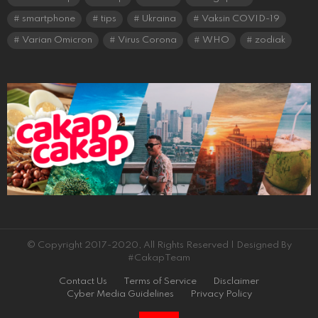
smartphone
tips
Ukraina
Vaksin COVID-19
Varian Omicron
Virus Corona
WHO
zodiak
© Copyright 2017-2020, All Rights Reserved | Designed By
#CakapTeam
Contact Us
Terms of Service
Disclaimer
Cyber Media Guidelines
Privacy Policy