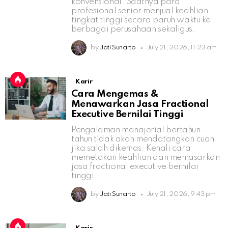
konvensional. Saatnya para
profesional senior menjual keahlian
tingkat tinggi secara paruh waktu ke
berbagai perusahaan sekaligus.
by
Jati Sunarto
July 21, 2026, 11:23 am
Karir
Cara Mengemas &
Menawarkan Jasa Fractional
Executive Bernilai Tinggi
Pengalaman manajerial bertahun-
tahun tidak akan mendatangkan cuan
jika salah dikemas. Kenali cara
memetakan keahlian dan memasarkan
jasa fractional executive bernilai
tinggi.
by
Jati Sunarto
July 21, 2026, 9:43 pm