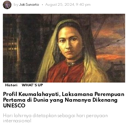
by
Jati Sunarto
August 25, 2024, 9:40 pm
Histori
WHAT'S UP
Profil Keumalahayati, Laksamana Perempuan
Pertama di Dunia yang Namanya Dikenang
UNESCO
Hari lahirnya ditetapkan sebagai hari perayaan
internasional