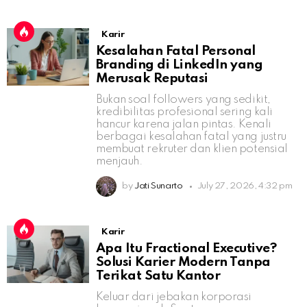
Karir
Kesalahan Fatal Personal
Branding di LinkedIn yang
Merusak Reputasi
Bukan soal followers yang sedikit,
kredibilitas profesional sering kali
hancur karena jalan pintas. Kenali
berbagai kesalahan fatal yang justru
membuat rekruter dan klien potensial
menjauh.
by
Jati Sunarto
July 27, 2026, 4:32 pm
Karir
Apa Itu Fractional Executive?
Solusi Karier Modern Tanpa
Terikat Satu Kantor
Keluar dari jebakan korporasi