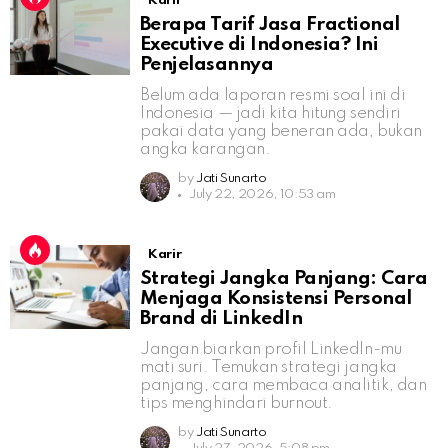
Karir
Berapa Tarif Jasa Fractional
Executive di Indonesia? Ini
Penjelasannya
Belum ada laporan resmi soal ini di
Indonesia — jadi kita hitung sendiri
pakai data yang beneran ada, bukan
angka karangan.
by
Jati Sunarto
July 22, 2026, 10:53 am
Karir
Strategi Jangka Panjang: Cara
Menjaga Konsistensi Personal
Brand di LinkedIn
Jangan biarkan profil LinkedIn-mu
mati suri. Temukan strategi jangka
panjang, cara membaca analitik, dan
tips menghindari burnout.
by
Jati Sunarto