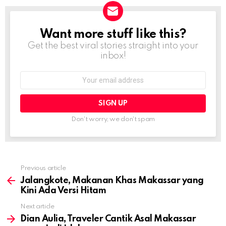
Want more stuff like this?
NEWSLETTER
Get the best viral stories straight into your
inbox!
Email
address:
Don't worry, we don't spam
Previous article
See
more
Jalangkote, Makanan Khas Makassar yang
Kini Ada Versi Hitam
Next article
Dian Aulia, Traveler Cantik Asal Makassar