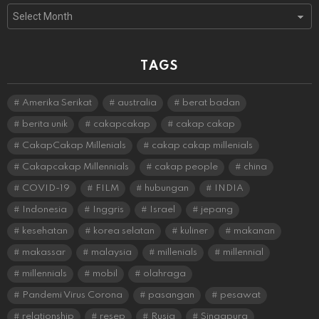
Archives
TAGS
Amerika Serikat
australia
berat badan
berita unik
cakapcakap
cakap cakap
CakapCakap Millenials
cakap cakap millenials
Cakapcakap Millennials
cakap people
china
COVID-19
FILM
hubungan
INDIA
Indonesia
Inggris
Israel
jepang
kesehatan
korea selatan
kuliner
makanan
makassar
malaysia
millenials
millennial
millennials
mobil
olahraga
Pandemi Virus Corona
pasangan
pesawat
relationship
resep
Rusia
Singapura