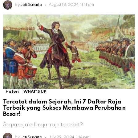
by
Jati Sunarto
August 18, 2024, 11:11 pm
Histori
WHAT'S UP
Tercatat dalam Sejarah, Ini 7 Daftar Raja
Terbaik yang Sukses Membawa Perubahan
Besar!
Siapa sajakah raja-raja tersebut?
by
Jati Sunarto
July 29, 2024, 1:14 pm