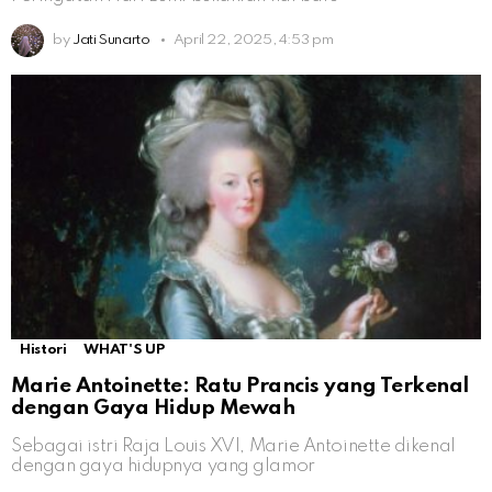
by
Jati Sunarto
April 22, 2025, 4:53 pm
Histori
WHAT'S UP
Marie Antoinette: Ratu Prancis yang Terkenal
dengan Gaya Hidup Mewah
Sebagai istri Raja Louis XVI, Marie Antoinette dikenal
dengan gaya hidupnya yang glamor