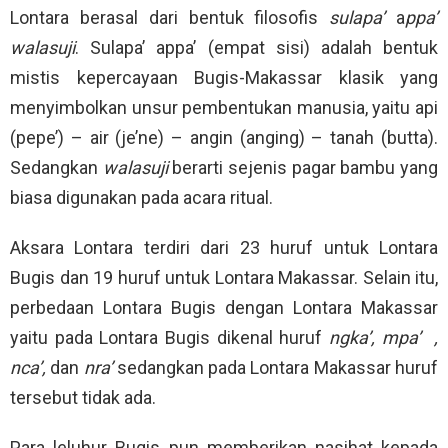
Lontara berasal dari bentuk filosofis
sulapa’
a
ppa’
walasuji
. Sulapa’ appa’ (empat sisi) adalah bentuk
mistis kepercayaan Bugis-Makassar klasik yang
menyimbolkan unsur pembentukan manusia, yaitu api
(pepe’) – air (je’ne) – angin (anging) – tanah (butta).
Sedangkan
walasuji
berarti sejenis pagar bambu yang
biasa digunakan pada acara ritual.
Aksara Lontara terdiri dari 23 huruf untuk Lontara
Bugis dan 19 huruf untuk Lontara Makassar. Selain itu,
perbedaan Lontara Bugis dengan Lontara Makassar
yaitu pada Lontara Bugis dikenal huruf
ngka’
, mpa’
,
nca’
,
dan
nra’
sedangkan pada Lontara Makassar huruf
tersebut tidak ada.
Para leluhur Bugis pun memberikan nasihat kepada