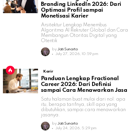
Branding LinkedIn 2026: Dari
Optimasi Profil sampai
Monetisasi Karier
Arsitektur Lengkap Menembus
Algoritma AI Rekruter Global dan Cara
Membangun Otoritas Digital yang
Otentik
by
Jati Sunarto
July 27, 2026, 10:59 pm
Karir
Panduan Lengkap Fractional
Career 2026: Dari Definisi
sampai Cara Menawarkan Jasa
Satu halaman buat mulai dari nol: apa
itu, berapa tarifnya, skill apa yang
dibutuhkan, sampai cara menawarkan
jasanya.
by
Jati Sunarto
July 24, 2026, 5:29 pm