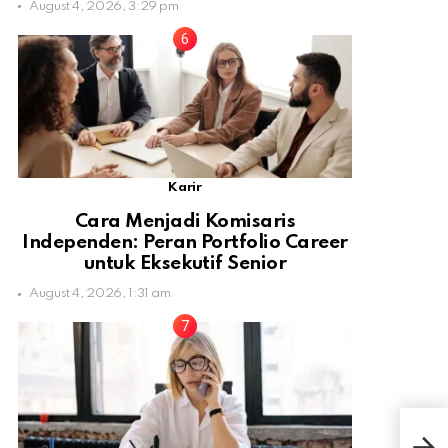
August 4, 2026, 3:29 pm
Karir
Cara Menjadi Komisaris
Independen: Peran Portfolio Career
untuk Eksekutif Senior
August 4, 2026, 1:31 am
Ini 