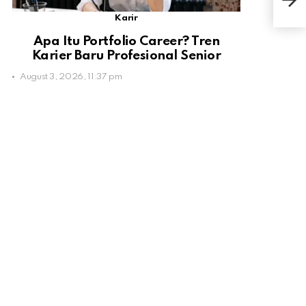
Pen
Karir
Apa Itu Portfolio Career? Tren
Karier Baru Profesional Senior
August 3, 2026, 11:37 pm