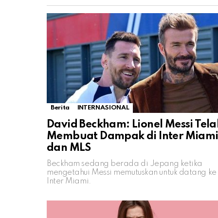
Berita
INTERNASIONAL
David Beckham: Lionel Messi Tela
Membuat Dampak di Inter Miam
dan MLS
Beckham sedang berada di Jepang ketika
mengetahui Messi memutuskan untuk datang ke
Inter Miami.