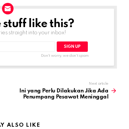
tuff like this?
ries straight into your inbox!
Don't worry, we don't spam
Next article
Ini yang Perlu Dilakukan Jika Ada
Penumpang Pesawat Meninggal
Y ALSO LIKE