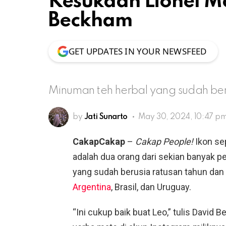
Kesukaan Lionel M
Beckham
GET UPDATES IN YOUR NEWSFEED
Minuman teh herbal yang sudah ber
by
Jati Sunarto
May 30, 2024, 10:47 p
CakapCakap
–
Cakap People!
Ikon se
adalah dua orang dari sekian banyak 
yang sudah berusia ratusan tahun dan
Argentina
, Brasil, dan Uruguay.
“Ini cukup baik buat Leo,” tulis Dav