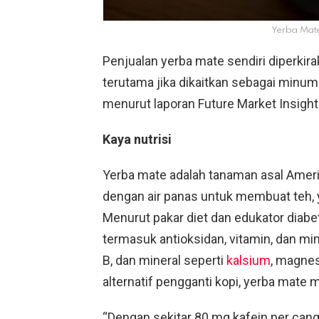
Yerba Mate
Penjualan yerba mate sendiri diperkira
terutama jika dikaitkan sebagai minuman
menurut laporan Future Market Insights.
Kaya nutrisi
Yerba mate adalah tanaman asal Ameri
dengan air panas untuk membuat teh, y
Menurut pakar diet dan edukator diabet
termasuk antioksidan, vitamin, dan min
B, dan mineral seperti
kalsium
, magnes
alternatif pengganti kopi, yerba mate
“Dengan sekitar 80 mg kafein per cangk