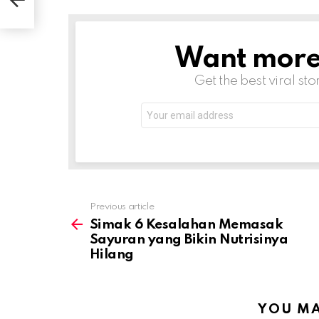
lang
Want more s
NEWSLETTER
Get the best viral sto
Email
address:
Previous article
See
more
Simak 6 Kesalahan Memasak
Sayuran yang Bikin Nutrisinya
Hilang
YOU MA