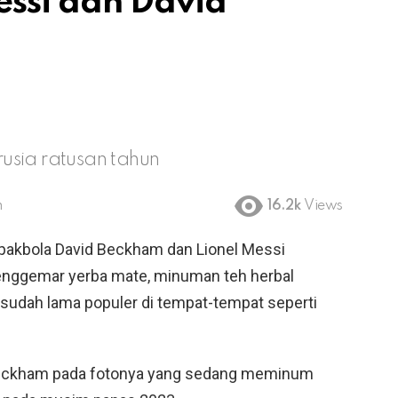
essi dan David
usia ratusan tahun
m
16.2k
Views
pakbola David Beckham dan Lionel Messi
penggemar yerba mate, minuman teh herbal
 sudah lama populer di tempat-tempat seperti
id Beckham pada fotonya yang sedang meminum