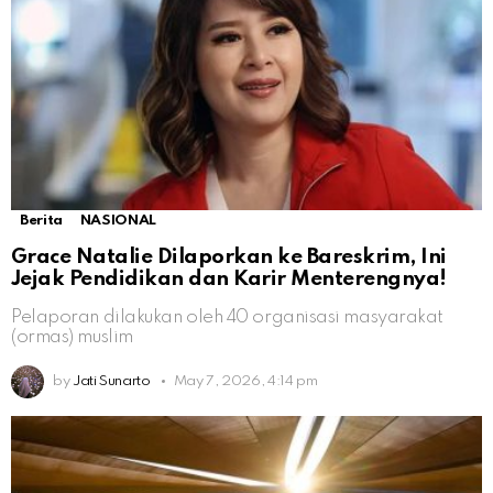
Berita
NASIONAL
Grace Natalie Dilaporkan ke Bareskrim, Ini
Jejak Pendidikan dan Karir Menterengnya!
Pelaporan dilakukan oleh 40 organisasi masyarakat
(ormas) muslim
by
Jati Sunarto
May 7, 2026, 4:14 pm