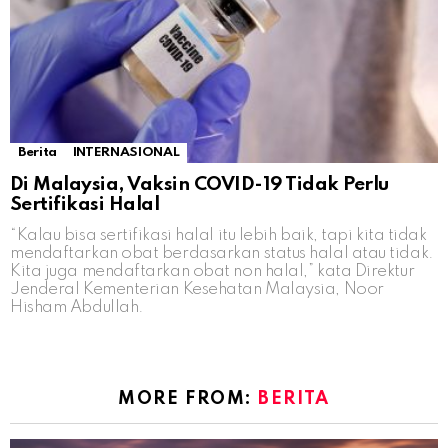
Berita
INTERNASIONAL
Di Malaysia, Vaksin COVID-19 Tidak Perlu
Sertifikasi Halal
“Kalau bisa sertifikasi halal itu lebih baik, tapi kita tidak
mendaftarkan obat berdasarkan status halal atau tidak.
Kita juga mendaftarkan obat non halal,” kata Direktur
Jenderal Kementerian Kesehatan Malaysia, Noor
Hisham Abdullah.
MORE FROM:
BERITA