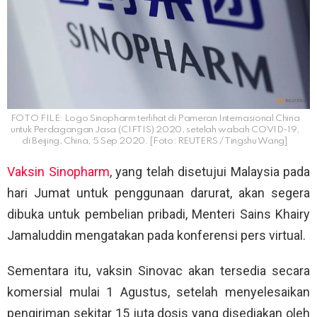
FOTO FILE: Logo Sinopharm terlihat di Pameran Internasional China
untuk Perdagangan Jasa (CIFTIS) 2020, setelah wabah COVID-19,
di Beijing, China, 5 Sep 2020. [Foto: REUTERS / Tingshu Wang]
Vaksin Sinopharm
, yang telah disetujui Malaysia pada
hari Jumat untuk penggunaan darurat, akan segera
dibuka untuk pembelian pribadi, Menteri Sains Khairy
Jamaluddin mengatakan pada konferensi pers virtual.
Sementara itu, vaksin Sinovac akan tersedia secara
komersial mulai 1 Agustus, setelah menyelesaikan
pengiriman sekitar 15 juta dosis yang disediakan oleh