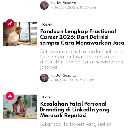
by
Jati Sunarto
July 27, 2026, 10:59 pm
Karir
Panduan Lengkap Fractional
Career 2026: Dari Definisi
sampai Cara Menawarkan Jasa
Satu halaman buat mulai dari nol: apa
itu, berapa tarifnya, skill apa yang
dibutuhkan, sampai cara menawarkan
jasanya.
by
Jati Sunarto
July 24, 2026, 5:29 pm
Karir
Kesalahan Fatal Personal
Branding di LinkedIn yang
Merusak Reputasi
Bukan soal followers yang sedikit,