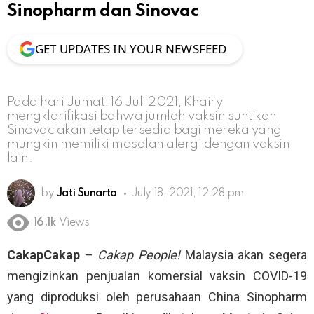
Sinopharm dan Sinovac
GET UPDATES IN YOUR NEWSFEED
Pada hari Jumat, 16 Juli 2021, Khairy
mengklarifikasi bahwa jumlah vaksin suntikan
Sinovac akan tetap tersedia bagi mereka yang
mungkin memiliki masalah alergi dengan vaksin
lain.
by
Jati Sunarto
July 18, 2021, 12:28 pm
16.1k
Views
CakapCakap
–
Cakap People!
Malaysia akan segera
mengizinkan penjualan komersial vaksin COVID-19
yang diproduksi oleh perusahaan China Sinopharm