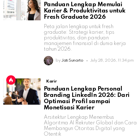
Panduan Lengkap Memulai
Karier & Produktivitas untuk
Fresh Graduate 2026
Peta jalan lengkap untuk fresh
graduate: Strategi karier, tips
produktivitas, dan panduan
manajemen finansial di dunia kerja
tahun 2026.
by
Jati Sunarto
July 28, 2026, 11:34 pm
Karir
Panduan Lengkap Personal
Branding LinkedIn 2026: Dari
Optimasi Profil sampai
Monetisasi Karier
Arsitektur Lengkap Menembus
Algoritma AI Rekruter Global dan Cara
Membangun Otoritas Digital yang
Otentik