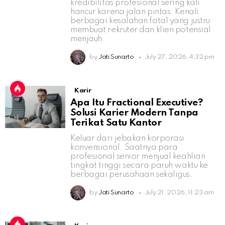
kredibilitas profesional sering kali
hancur karena jalan pintas. Kenali
berbagai kesalahan fatal yang justru
membuat rekruter dan klien potensial
menjauh.
by
Jati Sunarto
July 27, 2026, 4:32 pm
Karir
Apa Itu Fractional Executive?
Solusi Karier Modern Tanpa
Terikat Satu Kantor
Keluar dari jebakan korporasi
konvensional. Saatnya para
profesional senior menjual keahlian
tingkat tinggi secara paruh waktu ke
berbagai perusahaan sekaligus.
by
Jati Sunarto
July 21, 2026, 11:23 am