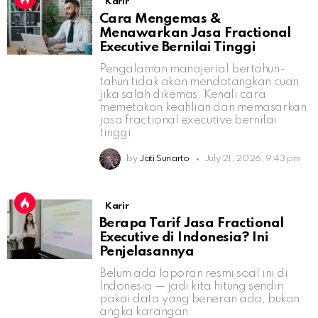
Karir
Cara Mengemas &
Menawarkan Jasa Fractional
Executive Bernilai Tinggi
Pengalaman manajerial bertahun-
tahun tidak akan mendatangkan cuan
jika salah dikemas. Kenali cara
memetakan keahlian dan memasarkan
jasa fractional executive bernilai
tinggi.
by
Jati Sunarto
July 21, 2026, 9:43 pm
Karir
Berapa Tarif Jasa Fractional
Executive di Indonesia? Ini
Penjelasannya
Belum ada laporan resmi soal ini di
Indonesia — jadi kita hitung sendiri
pakai data yang beneran ada, bukan
angka karangan.