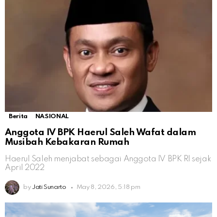
Berita
NASIONAL
Anggota IV BPK Haerul Saleh Wafat dalam
Musibah Kebakaran Rumah
Haerul Saleh menjabat sebagai Anggota IV BPK RI sejak
April 2022
by
Jati Sunarto
May 8, 2026, 5:18 pm