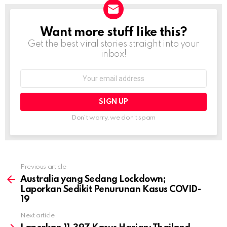
Want more stuff like this?
NEWSLETTER
Get the best viral stories straight into your
inbox!
Email
address:
Don't worry, we don't spam
Previous article
See
more
Australia yang Sedang Lockdown;
Laporkan Sedikit Penurunan Kasus COVID-
19
Next article