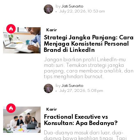
by
Jati Sunarto
July 22, 2026, 10:53 am
Karir
Strategi Jangka Panjang: Cara
Menjaga Konsistensi Personal
Brand di LinkedIn
Jangan biarkan profil LinkedIn-mu
mati suri. Temukan strategi jangka
panjang, cara membaca analitik, dan
tips menghindari burnout.
by
Jati Sunarto
July 27, 2026, 5:08 pm
Karir
Fractional Executive vs
Konsultan: Apa Bedanya?
Dua-duanya masuk dari luar, dua-
duanya bawa keahlian tinggi. Tapi