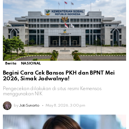
Berita
NASIONAL
Begini Cara Cek Bansos PKH dan BPNT Mei
2026, Simak Jadwalnya!
Pengecekan dilakukan di situs resmi Kemensos
menggunakan NIK
by
Jati Sunarto
May 8, 2026, 3:00 pm