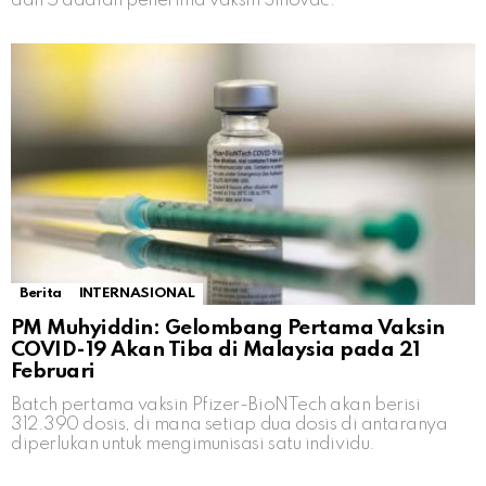
dan 5 adalah penerima vaksin Sinovac.
Berita
INTERNASIONAL
PM Muhyiddin: Gelombang Pertama Vaksin
COVID-19 Akan Tiba di Malaysia pada 21
Februari
Batch pertama vaksin Pfizer-BioNTech akan berisi
312.390 dosis, di mana setiap dua dosis di antaranya
diperlukan untuk mengimunisasi satu individu.