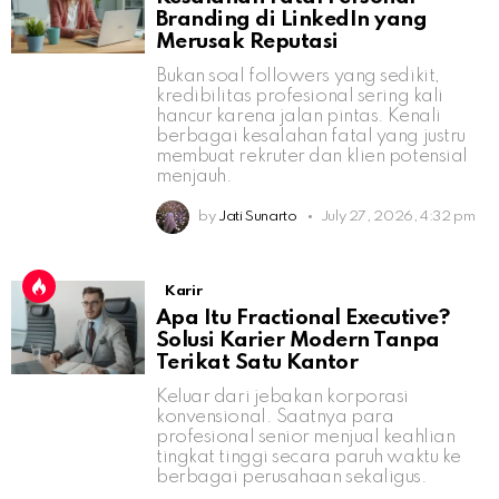
Branding di LinkedIn yang
Merusak Reputasi
Bukan soal followers yang sedikit,
kredibilitas profesional sering kali
hancur karena jalan pintas. Kenali
berbagai kesalahan fatal yang justru
membuat rekruter dan klien potensial
menjauh.
by
Jati Sunarto
July 27, 2026, 4:32 pm
Karir
Apa Itu Fractional Executive?
Solusi Karier Modern Tanpa
Terikat Satu Kantor
Keluar dari jebakan korporasi
konvensional. Saatnya para
profesional senior menjual keahlian
tingkat tinggi secara paruh waktu ke
berbagai perusahaan sekaligus.