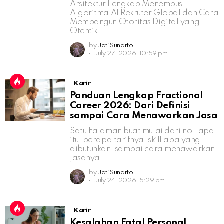
Arsitektur Lengkap Menembus
Algoritma AI Rekruter Global dan Cara
Membangun Otoritas Digital yang
Otentik
by
Jati Sunarto
July 27, 2026, 10:59 pm
Karir
Panduan Lengkap Fractional
Career 2026: Dari Definisi
sampai Cara Menawarkan Jasa
Satu halaman buat mulai dari nol: apa
itu, berapa tarifnya, skill apa yang
dibutuhkan, sampai cara menawarkan
jasanya.
by
Jati Sunarto
July 24, 2026, 5:29 pm
Karir
Kesalahan Fatal Personal