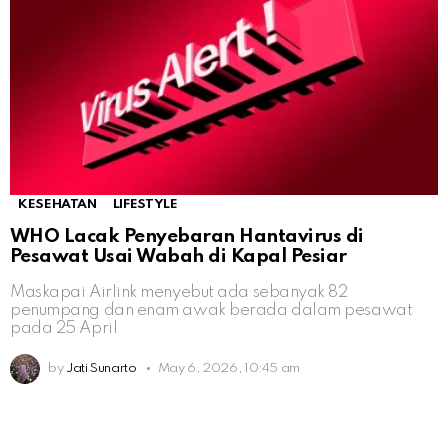
KESEHATAN
LIFESTYLE
WHO Lacak Penyebaran Hantavirus di
Pesawat Usai Wabah di Kapal Pesiar
Maskapai Airlink menyebut ada sebanyak 82
penumpang dan enam awak berada dalam pesawat
pada 25 April
by
Jati Sunarto
May 6, 2026, 10:45 am