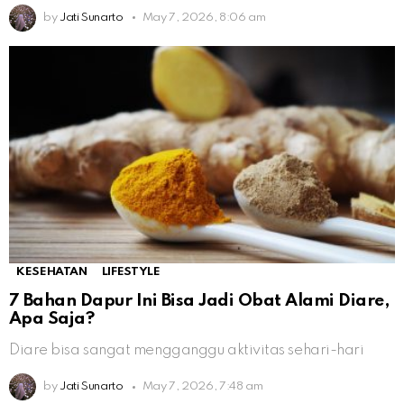
by
Jati Sunarto
May 7, 2026, 8:06 am
KESEHATAN
LIFESTYLE
7 Bahan Dapur Ini Bisa Jadi Obat Alami Diare,
Apa Saja?
Diare bisa sangat mengganggu aktivitas sehari-hari
by
Jati Sunarto
May 7, 2026, 7:48 am