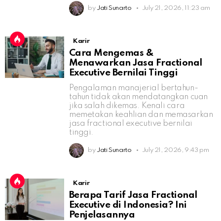
by
Jati Sunarto
July 21, 2026, 11:23 am
Karir
Cara Mengemas &
Menawarkan Jasa Fractional
Executive Bernilai Tinggi
Pengalaman manajerial bertahun-
tahun tidak akan mendatangkan cuan
jika salah dikemas. Kenali cara
memetakan keahlian dan memasarkan
jasa fractional executive bernilai
tinggi.
by
Jati Sunarto
July 21, 2026, 9:43 pm
Karir
Berapa Tarif Jasa Fractional
Executive di Indonesia? Ini
Penjelasannya