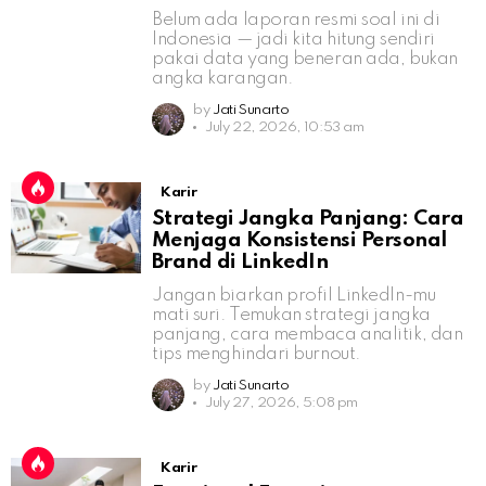
Belum ada laporan resmi soal ini di
Indonesia — jadi kita hitung sendiri
pakai data yang beneran ada, bukan
angka karangan.
by
Jati Sunarto
July 22, 2026, 10:53 am
Karir
Strategi Jangka Panjang: Cara
Menjaga Konsistensi Personal
Brand di LinkedIn
Jangan biarkan profil LinkedIn-mu
mati suri. Temukan strategi jangka
panjang, cara membaca analitik, dan
tips menghindari burnout.
by
Jati Sunarto
July 27, 2026, 5:08 pm
Karir