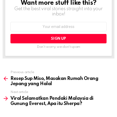
Want more stuff like this?
NEWSLETTER
Get the best viral stories straight into your
inbox!
Email
address:
Don't worry, we don't spam
Previous article
See
more
Resep Sup Miso, Masakan Rumah Orang
Jepang yang Halal
Next article
Viral Selamatkan Pendaki Malaysia di
Gunung Everest, Apa itu Sherpa?