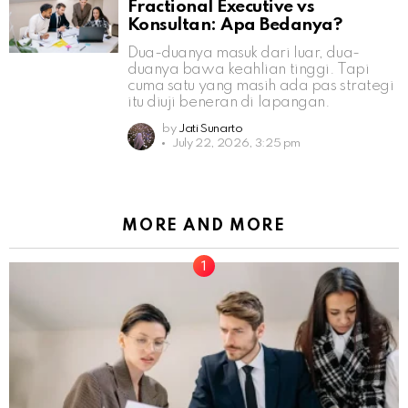
Fractional Executive vs
Konsultan: Apa Bedanya?
Dua-duanya masuk dari luar, dua-
duanya bawa keahlian tinggi. Tapi
cuma satu yang masih ada pas strategi
itu diuji beneran di lapangan.
by
Jati Sunarto
July 22, 2026, 3:25 pm
MORE AND MORE