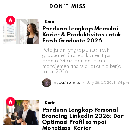
DON'T MISS
Karir
Panduan Lengkap Memulai
Karier & Produktivitas untuk
Fresh Graduate 2026
Peta jalan lengkap untuk fresh
graduate: Strategi karier, tips
produktivitas, dan panduan
manajemen finansial di dunia kerja
tahun 2026.
by
Jati Sunarto
July 28, 2026, 11:34 pm
Karir
Panduan Lengkap Personal
Branding LinkedIn 2026: Dari
Optimasi Profil sampai
Monetisasi Karier