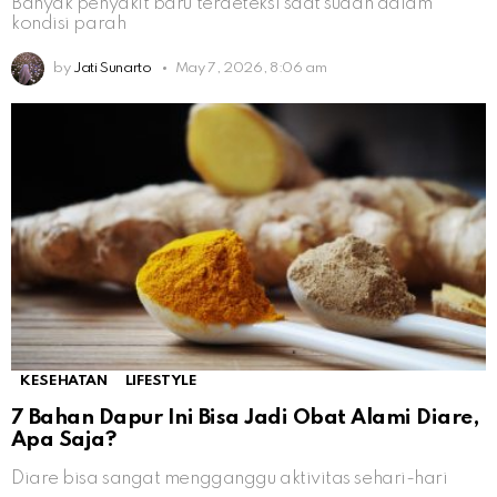
Banyak penyakit baru terdeteksi saat sudah dalam
kondisi parah
by
Jati Sunarto
May 7, 2026, 8:06 am
KESEHATAN
LIFESTYLE
7 Bahan Dapur Ini Bisa Jadi Obat Alami Diare,
Apa Saja?
Diare bisa sangat mengganggu aktivitas sehari-hari