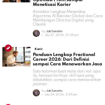
Monetisasi Karier
Arsitektur Lengkap Menembus
Algoritma AI Rekruter Global dan Cara
Membangun Otoritas Digital yang
Otentik
by
Jati Sunarto
July 27, 2026, 10:59 pm
Karir
Panduan Lengkap Fractional
Career 2026: Dari Definisi
sampai Cara Menawarkan Jasa
Satu halaman buat mulai dari nol: apa
itu, berapa tarifnya, skill apa yang
dibutuhkan, sampai cara menawarkan
jasanya.
by
Jati Sunarto
July 24, 2026, 5:29 pm