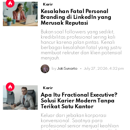
Karir
Kesalahan Fatal Personal
Branding di LinkedIn yang
Merusak Reputasi
Bukan soal followers yang sedikit,
kredibilitas profesional sering kali
hancur karena jalan pintas. Kenali
berbagai kesalahan fatal yang justru
membuat rekruter dan klien potensial
menjauh.
by
Jati Sunarto
July 27, 2026, 4:32 pm
Karir
Apa Itu Fractional Executive?
Solusi Karier Modern Tanpa
Terikat Satu Kantor
Keluar dari jebakan korporasi
konvensional. Saatnya para
profesional senior menjual keahlian