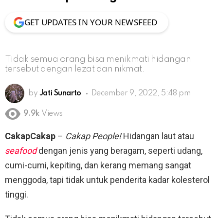
GET UPDATES IN YOUR NEWSFEED
Tidak semua orang bisa menikmati hidangan
tersebut dengan lezat dan nikmat.
by
Jati Sunarto
December 9, 2022, 5:48 pm
9.9k
Views
CakapCakap
–
Cakap People!
Hidangan laut atau
seafood
dengan jenis yang beragam, seperti udang,
cumi-cumi, kepiting, dan kerang memang sangat
menggoda, tapi tidak untuk penderita kadar kolesterol
tinggi.