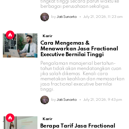
tingkat tinggi secara paruh waktu ke
berbagai perusahaan sekaligus.
by
Jati Sunarto
July 21, 2026, 11:23 am
Karir
Cara Mengemas &
Menawarkan Jasa Fractional
Executive Bernilai Tinggi
Pengalaman manajerial bertahun-
tahun tidak akan mendatangkan cuan
jika salah dikemas. Kenali cara
memetakan keahlian dan memasarkan
jasa fractional executive bernilai
tinggi.
by
Jati Sunarto
July 21, 2026, 9:43 pm
Karir
Berapa Tarif Jasa Fractional