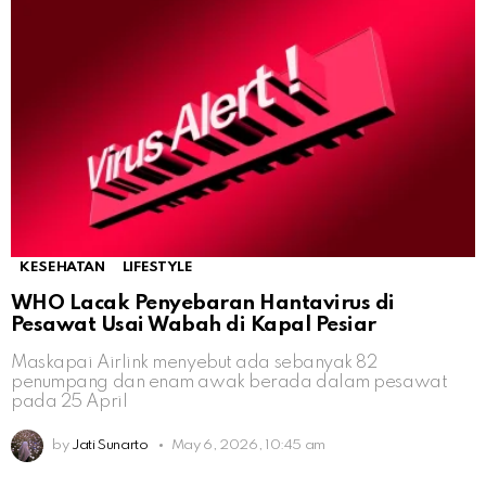
KESEHATAN
LIFESTYLE
WHO Lacak Penyebaran Hantavirus di
Pesawat Usai Wabah di Kapal Pesiar
Maskapai Airlink menyebut ada sebanyak 82
penumpang dan enam awak berada dalam pesawat
pada 25 April
by
Jati Sunarto
May 6, 2026, 10:45 am