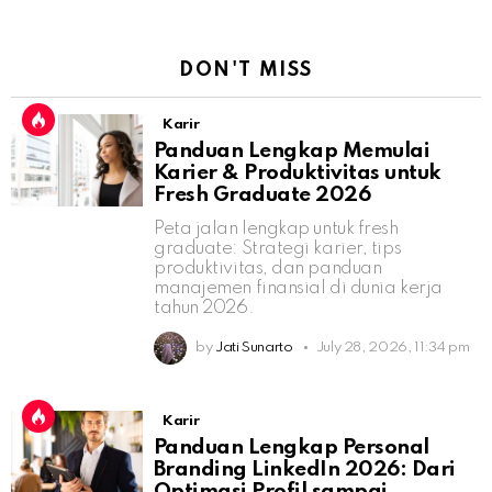
DON'T MISS
Karir
Panduan Lengkap Memulai
Karier & Produktivitas untuk
Fresh Graduate 2026
Peta jalan lengkap untuk fresh
graduate: Strategi karier, tips
produktivitas, dan panduan
manajemen finansial di dunia kerja
tahun 2026.
by
Jati Sunarto
July 28, 2026, 11:34 pm
Karir
Panduan Lengkap Personal
Branding LinkedIn 2026: Dari
Optimasi Profil sampai