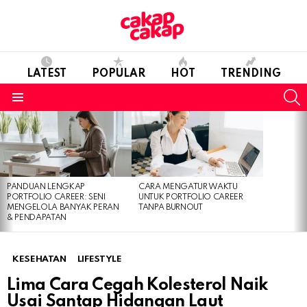
LATEST
POPULAR
HOT
TRENDING
S
Menu
LATEST
STORIES
PANDUAN LENGKAP
CARA MENGATUR WAKTU
PORTFOLIO CAREER: SENI
UNTUK PORTFOLIO CAREER
MENGELOLA BANYAK PERAN
TANPA BURNOUT
& PENDAPATAN
KESEHATAN
LIFESTYLE
Lima Cara Cegah Kolesterol Naik
Usai Santap Hidangan Laut