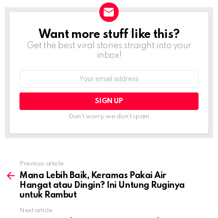
Want more stuff like this?
NEWSLETTER
Get the best viral stories straight into your
inbox!
Email
address:
Don't worry, we don't spam
Previous article
See
more
Mana Lebih Baik, Keramas Pakai Air
Hangat atau Dingin? Ini Untung Ruginya
untuk Rambut
Next article