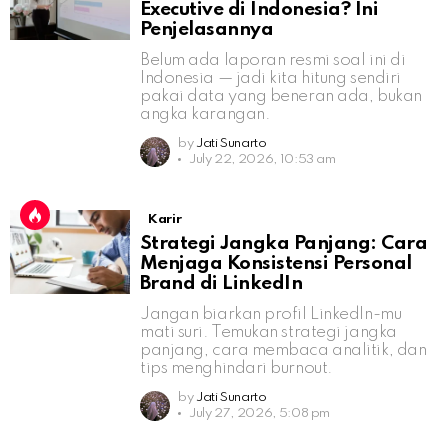
Executive di Indonesia? Ini
Penjelasannya
Belum ada laporan resmi soal ini di
Indonesia — jadi kita hitung sendiri
pakai data yang beneran ada, bukan
angka karangan.
by
Jati Sunarto
July 22, 2026, 10:53 am
Karir
Strategi Jangka Panjang: Cara
Menjaga Konsistensi Personal
Brand di LinkedIn
Jangan biarkan profil LinkedIn-mu
mati suri. Temukan strategi jangka
panjang, cara membaca analitik, dan
tips menghindari burnout.
by
Jati Sunarto
July 27, 2026, 5:08 pm